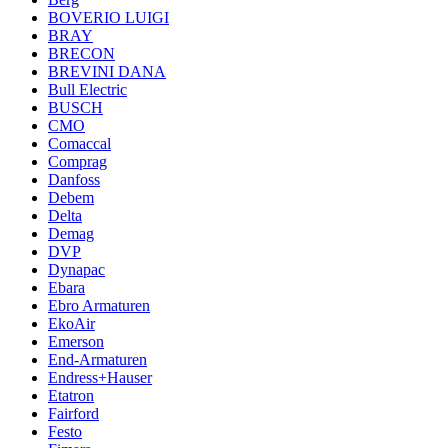
BOVERIO LUIGI
BRAY
BRECON
BREVINI DANA
Bull Electric
BUSCH
CMO
Comaccal
Comprag
Danfoss
Debem
Delta
Demag
DVP
Dynapac
Ebara
Ebro Armaturen
EkoAir
Emerson
End-Armaturen
Endress+Hauser
Etatron
Fairford
Festo