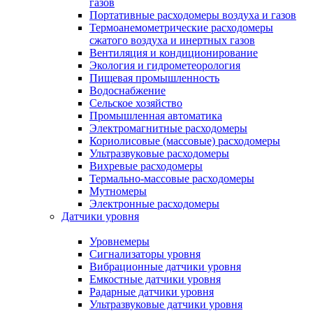
газов
Портативные расходомеры воздуха и газов
Термоанемометрические расходомеры
сжатого воздуха и инертных газов
Вентиляция и кондиционирование
Экология и гидрометеорология
Пищевая промышленность
Водоснабжение
Сельское хозяйство
Промышленная автоматика
Электромагнитные расходомеры
Кориолисовые (массовые) расходомеры
Ультразвуковые расходомеры
Вихревые расходомеры
Термально-массовые расходомеры
Мутномеры
Электронные расходомеры
Датчики уровня
Уровнемеры
Сигнализаторы уровня
Вибрационные датчики уровня
Емкостные датчики уровня
Радарные датчики уровня
Ультразвуковые датчики уровня