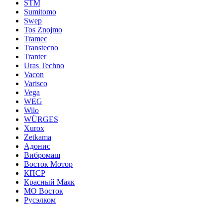
STM
Sumitomo
Swep
Tos Znojmo
Tramec
Transtecno
Tranter
Uras Techno
Vacon
Varisco
Vega
WEG
Wilo
WÜRGES
Xurox
Zetkama
Адонис
Вибромаш
Восток Мотор
КПСР
Красный Маяк
МО Восток
Русэлком