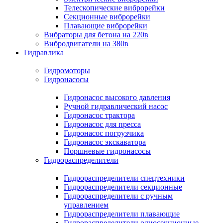
Телескопические виброрейки
Секционные виброрейки
Плавающие виброрейки
Вибраторы для бетона на 220в
Вибродвигатели на 380в
Гидравлика
Гидромоторы
Гидронасосы
Гидронасос высокого давления
Ручной гидравлический насос
Гидронасос трактора
Гидронасос для пресса
Гидронасос погрузчика
Гидронасос экскаватора
Поршневые гидронасосы
Гидрораспределители
Гидрораспределители спецтехники
Гидрораспределители секционные
Гидрораспределители с ручным
управлением
Гидрораспределители плавающие
Гидрораспределители односекционные