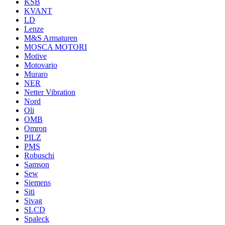
KSB
KVANT
LD
Lenze
M&S Armaturen
MOSCA MOTORI
Motive
Motovario
Muraro
NER
Netter Vibration
Nord
Oli
OMB
Omron
PILZ
PMS
Robuschi
Samson
Sew
Siemens
Siti
Sivag
SLCD
Spaleck