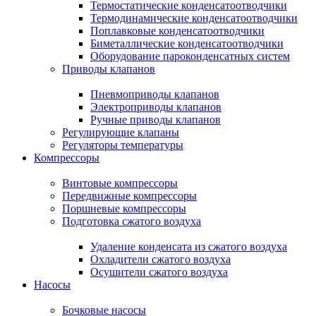
Термостатические конденсатоотводчики
Термодинамические конденсатоотводчики
Поплавковые конденсатоотводчики
Биметаллические конденсатоотводчики
Оборудование пароконденсатных систем
Приводы клапанов
Пневмоприводы клапанов
Электроприводы клапанов
Ручные приводы клапанов
Регулирующие клапаны
Регуляторы температуры
Компрессоры
Винтовые компрессоры
Передвижные компрессоры
Поршневые компрессоры
Подготовка сжатого воздуха
Удаление конденсата из сжатого воздуха
Охладители сжатого воздуха
Осушители сжатого воздуха
Насосы
Бочковые насосы