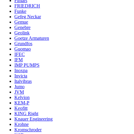
Fimars
FRIEDRICH
Funke
Gefeg Neckar
Gemue
Genebre
Geolink
Goetze Armaturen
Grundfos
Guomao
IFEC
IFM
IMP PUMPS
Inoxpa
Invicta
Italvibras
Jumo
JVM
Kelvion
KEM-P
Keofitt
KING Right
Knauer Engineering
Krohne
Kromschroder