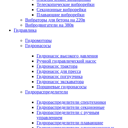
Телескопические виброрейки
Секционные виброрейки
Плавающие виброрейки
Вибраторы для бетона на 220в
Вибродвигатели на 380в
Гидравлика
Гидромоторы
Гидронасосы
Гидронасос высокого давления
Ручной гидравлический насос
Гидронасос трактора
Гидронасос для пресса
Гидронасос погрузчика
Гидронасос экскаватора
Поршневые гидронасосы
Гидрораспределители
Гидрораспределители спецтехники
Гидрораспределители секционные
Гидрораспределители с ручным
управлением
Гидрораспределители плавающие
Гидрораспределители односекционные