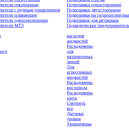
лители секционные
Гидрозамки односторонние
лители с ручным управлением
Гидрозамки двухсторонние
елители плавающие
Гидрозамки на гидроцилиндры
лители односекционные
Гидрозамок для автокрана
елители МТЗ
Гидавлические предохранител
ы
расходов
жидкостей
Расходомеры
кого
для
разливочных
линий
Для
агрессивных
жидкостей
Расходомеры
кислорода
Расходомеры
азота
Смотреть
все
Датчики
уровня
Уровнемеры