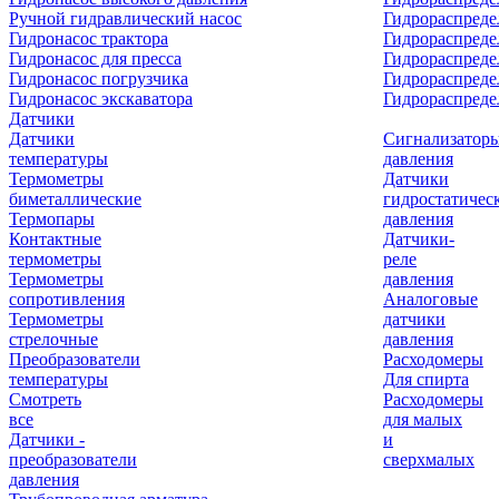
Ручной гидравлический насос
Гидрораспреде
Гидронасос трактора
Гидрораспреде
Гидронасос для пресса
Гидрораспред
Гидронасос погрузчика
Гидрораспреде
Гидронасос экскаватора
Гидрораспред
Датчики
Датчики
Сигнализатор
температуры
давления
Термометры
Датчики
биметаллические
гидростатичес
Термопары
давления
Контактные
Датчики-
термометры
реле
Термометры
давления
сопротивления
Аналоговые
Термометры
датчики
стрелочные
давления
Преобразователи
Расходомеры
температуры
Для спирта
Смотреть
Расходомеры
все
для малых
Датчики -
и
преобразователи
сверхмалых
давления