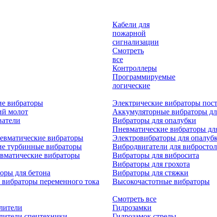
Кабели для
пожарной
сигнализации
Смотреть
все
Контроллеры
Программируемые
логические
ие вибраторы
Электрические вибраторы пост
ий молот
Аккумуляторные вибраторы дл
ватели
Вибраторы для опалубки
Пневматические вибраторы дл
евматические вибраторы
Электровибраторы для опалуб
ие турбинные вибраторы
Вибродвигатели для вибростол
вматические вибраторы
Вибраторы для вибросита
Вибраторы для грохота
оры для бетона
Вибраторы для стяжки
 вибраторы переменного тока
Высокочастотные вибраторы
Смотреть все
лители
Гидрозамки
лители спецтехники
Гидрозамок стрелы