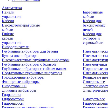
Автоматика
Панели
Барабанные
управления
кабели
Кабели
Кабели для
Высокотемпературные
буксируемых
кабели
цепей
Гибкие
Кабели для
кабели
моторов и
управления
сервокабели
Вибродвигатели
Глубинные вибраторы для бетона
Пневматическ
Булава для вибратора
Пневматическ
Высокочастотные глубинные вибраторы
Пневмостряхи
Глубинные вибраторы с булавой
Пневмопушки
Глубинные вибраторы с гибким валом
Поршневые пн
Портативные глубинные вибраторы
Пневматическ
Площадочные вибраторы
Роликовые пне
Фланцевые вибраторы
Смотреть все
Вибраторы FD
Электровибрат
Длинные вибраторы
Электрические
Гидравлика
Гидромоторы
Смотреть все
Гидронасосы
Гидрораспреде
Гидронасос высокого давления
Гидрораспреде