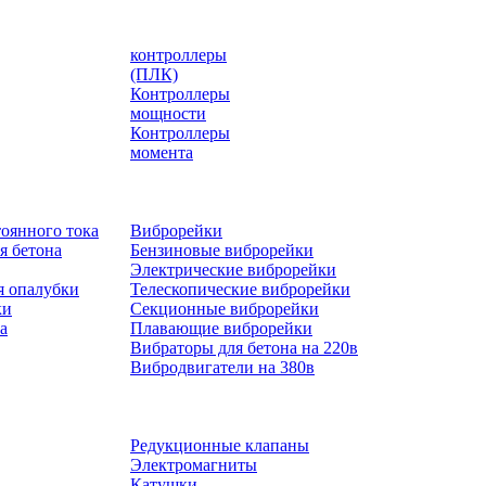
контроллеры
(ПЛК)
Контроллеры
мощности
Контроллеры
момента
оянного тока
Виброрейки
я бетона
Бензиновые виброрейки
Электрические виброрейки
я опалубки
Телескопические виброрейки
ки
Секционные виброрейки
а
Плавающие виброрейки
Вибраторы для бетона на 220в
Вибродвигатели на 380в
Редукционные клапаны
Электромагниты
Катушки