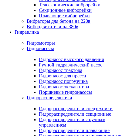
Телескопические виброрейки
Секционные виброрейки
Плавающие виброрейки
Вибраторы для бетона на 220в
Вибродвигатели на 380в
Гидравлика
Гидромоторы
Гидронасосы
Гидронасос высокого давления
Ручной гидравлический насос
Гидронасос трактора
Гидронасос для пресса
Гидронасос погрузчика
Гидронасос экскаватора
Поршневые гидронасосы
Гидрораспределители
Гидрораспределители спецтехники
Гидрораспределители секционные
Гидрораспределители с ручным
управлением
Гидрораспределители плавающие
Гидрораспределители односекционные