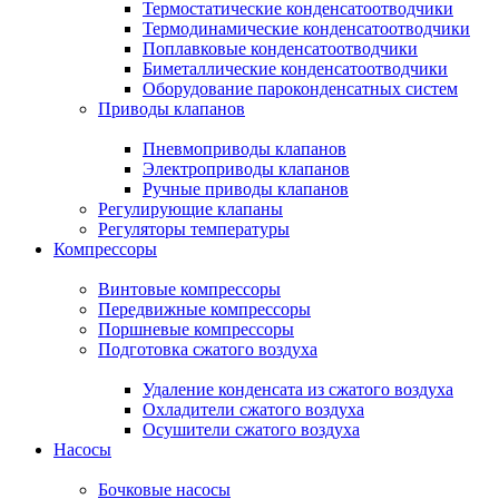
Термостатические конденсатоотводчики
Термодинамические конденсатоотводчики
Поплавковые конденсатоотводчики
Биметаллические конденсатоотводчики
Оборудование пароконденсатных систем
Приводы клапанов
Пневмоприводы клапанов
Электроприводы клапанов
Ручные приводы клапанов
Регулирующие клапаны
Регуляторы температуры
Компрессоры
Винтовые компрессоры
Передвижные компрессоры
Поршневые компрессоры
Подготовка сжатого воздуха
Удаление конденсата из сжатого воздуха
Охладители сжатого воздуха
Осушители сжатого воздуха
Насосы
Бочковые насосы