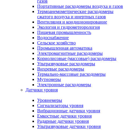
газов
Портативные расходомеры воздуха и газов
Термоанемометрические расходомеры
сжатого воздуха и инертных газов
Вентиляция и кондиционирование
Экология и гидрометеорология
Пищевая промышленность
Водоснабжение
Сельское хозяйство
Промышленная автоматика
Электромагнитные расходомеры
Кориолисовые (массовые) расходомеры
Ультразвуковые расходомеры
Вихревые расходомеры
Термально-массовые расходомеры
Мутномеры
Электронные расходомеры
Датчики уровня
Уровнемеры
Сигнализаторы уровня
Вибрационные датчики уровня
Емкостные датчики уровня
Радарные датчики уровня
Ультразвуковые датчики уровня