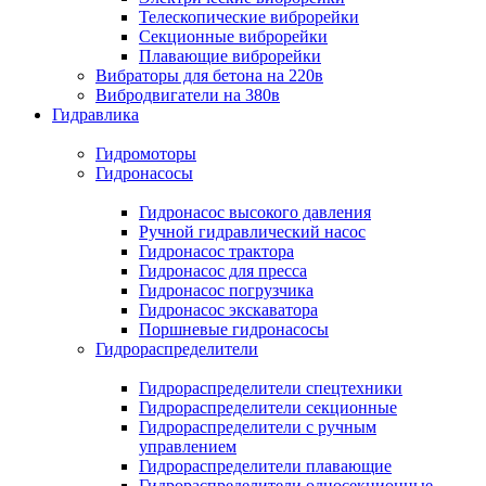
Телескопические виброрейки
Секционные виброрейки
Плавающие виброрейки
Вибраторы для бетона на 220в
Вибродвигатели на 380в
Гидравлика
Гидромоторы
Гидронасосы
Гидронасос высокого давления
Ручной гидравлический насос
Гидронасос трактора
Гидронасос для пресса
Гидронасос погрузчика
Гидронасос экскаватора
Поршневые гидронасосы
Гидрораспределители
Гидрораспределители спецтехники
Гидрораспределители секционные
Гидрораспределители с ручным
управлением
Гидрораспределители плавающие
Гидрораспределители односекционные