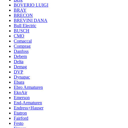
BOVERIO LUIGI
BRAY
BRECON
BREVINI DANA
Bull Electric
BUSCH
CMO
Comaccal
Comprag
Danfoss
Debem
Delta
Demag
DVP
Dynapac
Ebara
Ebro Armaturen
EkoAir
Emerson
End-Armaturen
Endress+Hauser
Etatron
Fairford
Festo