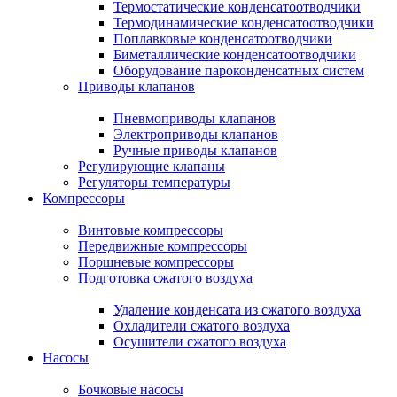
Термостатические конденсатоотводчики
Термодинамические конденсатоотводчики
Поплавковые конденсатоотводчики
Биметаллические конденсатоотводчики
Оборудование пароконденсатных систем
Приводы клапанов
Пневмоприводы клапанов
Электроприводы клапанов
Ручные приводы клапанов
Регулирующие клапаны
Регуляторы температуры
Компрессоры
Винтовые компрессоры
Передвижные компрессоры
Поршневые компрессоры
Подготовка сжатого воздуха
Удаление конденсата из сжатого воздуха
Охладители сжатого воздуха
Осушители сжатого воздуха
Насосы
Бочковые насосы