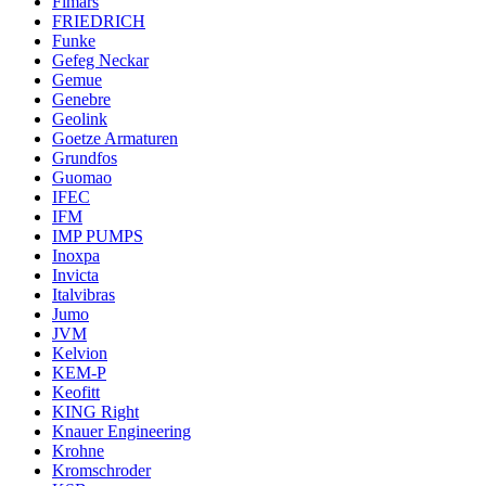
Fimars
FRIEDRICH
Funke
Gefeg Neckar
Gemue
Genebre
Geolink
Goetze Armaturen
Grundfos
Guomao
IFEC
IFM
IMP PUMPS
Inoxpa
Invicta
Italvibras
Jumo
JVM
Kelvion
KEM-P
Keofitt
KING Right
Knauer Engineering
Krohne
Kromschroder