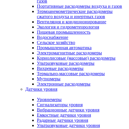
газов
Портативные расходомеры воздуха и газов
Термоанемометрические расходомеры
сжатого воздуха и инертных газов
Вентиляция и кондиционирование
Экология и гидрометеорология
Пищевая промышленность
Водоснабжение
Сельское хозяйство
Промышленная автоматика
Электромагнитные расходомеры
Кориолисовые (массовые) расходомеры
Ультразвуковые расходомеры
Вихревые расходомеры
Термально-массовые расходомеры
Мутномеры
Электронные расходомеры
Датчики уровня
Уровнемеры
Сигнализаторы уровня
Вибрационные датчики уровня
Емкостные датчики уровня
Радарные датчики уровня
Ультразвуковые датчики уровня