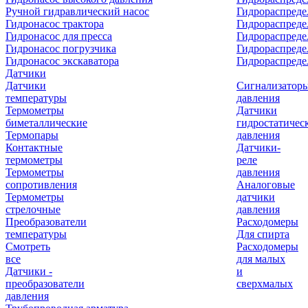
Ручной гидравлический насос
Гидрораспреде
Гидронасос трактора
Гидрораспреде
Гидронасос для пресса
Гидрораспред
Гидронасос погрузчика
Гидрораспреде
Гидронасос экскаватора
Гидрораспред
Датчики
Датчики
Сигнализатор
температуры
давления
Термометры
Датчики
биметаллические
гидростатичес
Термопары
давления
Контактные
Датчики-
термометры
реле
Термометры
давления
сопротивления
Аналоговые
Термометры
датчики
стрелочные
давления
Преобразователи
Расходомеры
температуры
Для спирта
Смотреть
Расходомеры
все
для малых
Датчики -
и
преобразователи
сверхмалых
давления