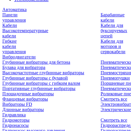
Автоматика
Панели
Барабанные
управления
кабели
Кабели
Кабели для
Высокотемпературные
буксируемых
кабели
цепей
Гибкие
Кабели для
кабели
моторов и
управления
сервокабели
Вибродвигатели
Глубинные вибраторы для бетона
Пневматическ
Булава для вибратора
Пневматическ
Высокочастотные глубинные вибраторы
Пневмостряхи
Глубинные вибраторы с булавой
Пневмопушки
Глубинные вибраторы с гибким валом
Поршневые пн
Портативные глубинные вибраторы
Пневматическ
Площадочные вибраторы
Роликовые пне
Фланцевые вибраторы
Смотреть все
Вибраторы FD
Электровибрат
Длинные вибраторы
Электрические
Гидравлика
Гидромоторы
Смотреть все
Гидронасосы
Гидрораспреде
Гидронасос высокого давления
Гидрораспреде