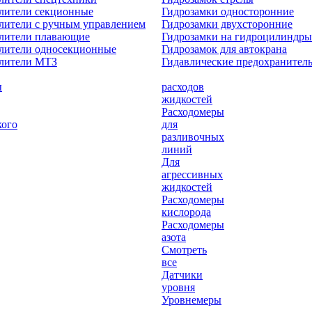
лители секционные
Гидрозамки односторонние
лители с ручным управлением
Гидрозамки двухсторонние
елители плавающие
Гидрозамки на гидроцилиндры
лители односекционные
Гидрозамок для автокрана
елители МТЗ
Гидавлические предохранител
ы
расходов
жидкостей
Расходомеры
кого
для
разливочных
линий
Для
агрессивных
жидкостей
Расходомеры
кислорода
Расходомеры
азота
Смотреть
все
Датчики
уровня
Уровнемеры