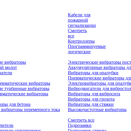
Кабели для
пожарной
сигнализации
Смотреть
все
Контроллеры
Программируемые
логические
ие вибраторы
Электрические вибраторы пост
ий молот
Аккумуляторные вибраторы дл
ватели
Вибраторы для опалубки
Пневматические вибраторы дл
евматические вибраторы
Электровибраторы для опалуб
ие турбинные вибраторы
Вибродвигатели для вибростол
вматические вибраторы
Вибраторы для вибросита
Вибраторы для грохота
оры для бетона
Вибраторы для стяжки
 вибраторы переменного тока
Высокочастотные вибраторы
Смотреть все
лители
Гидрозамки
лители спецтехники
Гидрозамок стрелы