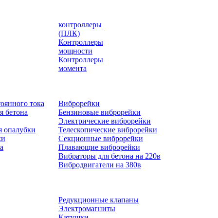
контроллеры
(ПЛК)
Контроллеры
мощности
Контроллеры
момента
оянного тока
Виброрейки
я бетона
Бензиновые виброрейки
Электрические виброрейки
я опалубки
Телескопические виброрейки
ки
Секционные виброрейки
а
Плавающие виброрейки
Вибраторы для бетона на 220в
Вибродвигатели на 380в
Редукционные клапаны
Электромагниты
Катушки