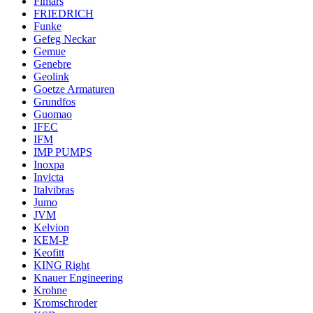
Fimars
FRIEDRICH
Funke
Gefeg Neckar
Gemue
Genebre
Geolink
Goetze Armaturen
Grundfos
Guomao
IFEC
IFM
IMP PUMPS
Inoxpa
Invicta
Italvibras
Jumo
JVM
Kelvion
KEM-P
Keofitt
KING Right
Knauer Engineering
Krohne
Kromschroder