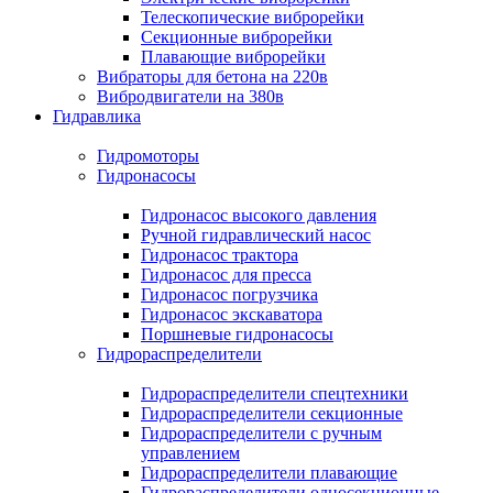
Телескопические виброрейки
Секционные виброрейки
Плавающие виброрейки
Вибраторы для бетона на 220в
Вибродвигатели на 380в
Гидравлика
Гидромоторы
Гидронасосы
Гидронасос высокого давления
Ручной гидравлический насос
Гидронасос трактора
Гидронасос для пресса
Гидронасос погрузчика
Гидронасос экскаватора
Поршневые гидронасосы
Гидрораспределители
Гидрораспределители спецтехники
Гидрораспределители секционные
Гидрораспределители с ручным
управлением
Гидрораспределители плавающие
Гидрораспределители односекционные