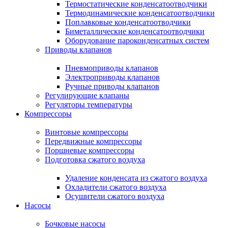
Термостатические конденсатоотводчики
Термодинамические конденсатоотводчики
Поплавковые конденсатоотводчики
Биметаллические конденсатоотводчики
Оборудование пароконденсатных систем
Приводы клапанов
Пневмоприводы клапанов
Электроприводы клапанов
Ручные приводы клапанов
Регулирующие клапаны
Регуляторы температуры
Компрессоры
Винтовые компрессоры
Передвижные компрессоры
Поршневые компрессоры
Подготовка сжатого воздуха
Удаление конденсата из сжатого воздуха
Охладители сжатого воздуха
Осушители сжатого воздуха
Насосы
Бочковые насосы