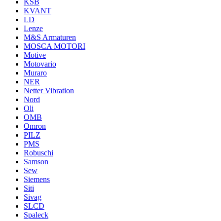
KSB
KVANT
LD
Lenze
M&S Armaturen
MOSCA MOTORI
Motive
Motovario
Muraro
NER
Netter Vibration
Nord
Oli
OMB
Omron
PILZ
PMS
Robuschi
Samson
Sew
Siemens
Siti
Sivag
SLCD
Spaleck