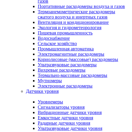
газов
Портативные расходомеры воздуха и газов
Термоанемометрические расходомеры
сжатого воздуха и инертных газов
Вентиляция и кондиционирование
Экология и гидрометеорология
Пищевая промышленность
Водоснабжение
Сельское хозяйство
Промышленная автоматика
Электромагнитные расходомеры
Кориолисовые (массовые) расходомеры
Ультразвуковые расходомеры
Вихревые расходомеры
Термально-массовые расходомеры
Мутномеры
Электронные расходомеры
Датчики уровня
Уровнемеры
Сигнализаторы уровня
Вибрационные датчики уровня
Емкостные датчики уровня
Радарные датчики уровня
Ультразвуковые датчики уровня