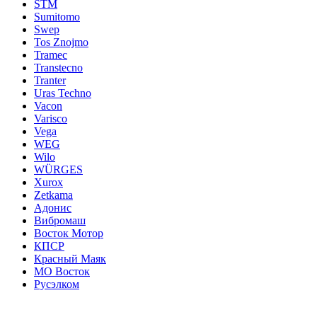
STM
Sumitomo
Swep
Tos Znojmo
Tramec
Transtecno
Tranter
Uras Techno
Vacon
Varisco
Vega
WEG
Wilo
WÜRGES
Xurox
Zetkama
Адонис
Вибромаш
Восток Мотор
КПСР
Красный Маяк
МО Восток
Русэлком