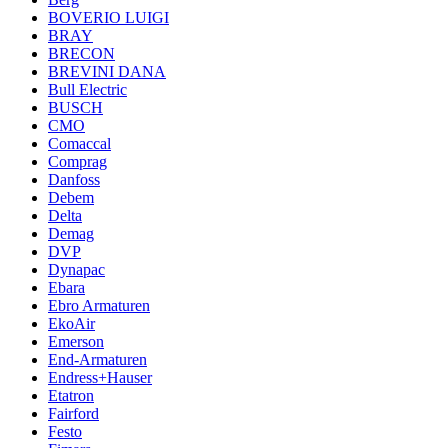
BOVERIO LUIGI
BRAY
BRECON
BREVINI DANA
Bull Electric
BUSCH
CMO
Comaccal
Comprag
Danfoss
Debem
Delta
Demag
DVP
Dynapac
Ebara
Ebro Armaturen
EkoAir
Emerson
End-Armaturen
Endress+Hauser
Etatron
Fairford
Festo