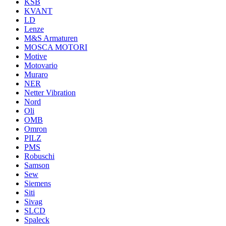
KSB
KVANT
LD
Lenze
M&S Armaturen
MOSCA MOTORI
Motive
Motovario
Muraro
NER
Netter Vibration
Nord
Oli
OMB
Omron
PILZ
PMS
Robuschi
Samson
Sew
Siemens
Siti
Sivag
SLCD
Spaleck