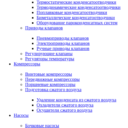
Термостатические конденсатоотводчики
Термодинамические конденсатоотводчики
Поплавковые конденсатоотводчики
Биметаллические конденсатоотводчики
Оборудование пароконденсатных систем
Приводы клапанов
Пневмоприводы клапанов
Электроприводы клапанов
Ручные приводы клапанов
Регулирующие клапаны
Регуляторы температуры
Компрессоры
Винтовые компрессоры
Передвижные компрессоры
Поршневые компрессоры
Подготовка сжатого воздуха
Удаление конденсата из сжатого воздуха
Охладители сжатого воздуха
Осушители сжатого воздуха
Насосы
Бочковые насосы