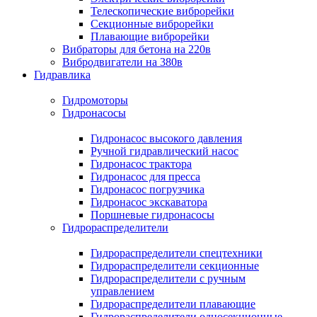
Телескопические виброрейки
Секционные виброрейки
Плавающие виброрейки
Вибраторы для бетона на 220в
Вибродвигатели на 380в
Гидравлика
Гидромоторы
Гидронасосы
Гидронасос высокого давления
Ручной гидравлический насос
Гидронасос трактора
Гидронасос для пресса
Гидронасос погрузчика
Гидронасос экскаватора
Поршневые гидронасосы
Гидрораспределители
Гидрораспределители спецтехники
Гидрораспределители секционные
Гидрораспределители с ручным
управлением
Гидрораспределители плавающие
Гидрораспределители односекционные