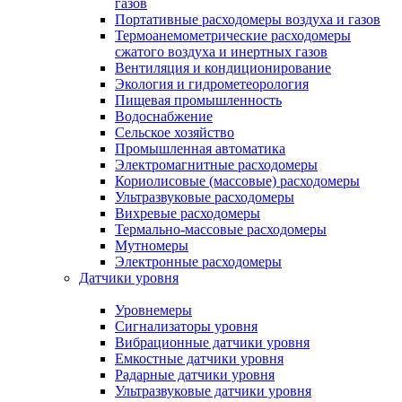
газов
Портативные расходомеры воздуха и газов
Термоанемометрические расходомеры
сжатого воздуха и инертных газов
Вентиляция и кондиционирование
Экология и гидрометеорология
Пищевая промышленность
Водоснабжение
Сельское хозяйство
Промышленная автоматика
Электромагнитные расходомеры
Кориолисовые (массовые) расходомеры
Ультразвуковые расходомеры
Вихревые расходомеры
Термально-массовые расходомеры
Мутномеры
Электронные расходомеры
Датчики уровня
Уровнемеры
Сигнализаторы уровня
Вибрационные датчики уровня
Емкостные датчики уровня
Радарные датчики уровня
Ультразвуковые датчики уровня