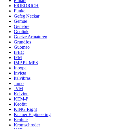
Fimars
FRIEDRICH
Funke
Gefeg Neckar
Gemue
Genebre
Geolink
Goetze Armaturen
Grundfos
Guomao
IFEC
IFM
IMP PUMPS
Inoxpa
Invicta
Italvibras
Jumo
JVM
Kelvion
KEM-P
Keofitt
KING Right
Knauer Engineering
Krohne
Kromschroder