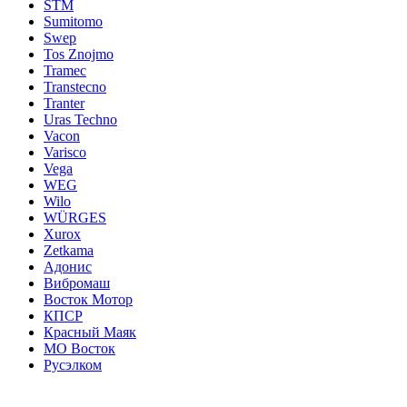
STM
Sumitomo
Swep
Tos Znojmo
Tramec
Transtecno
Tranter
Uras Techno
Vacon
Varisco
Vega
WEG
Wilo
WÜRGES
Xurox
Zetkama
Адонис
Вибромаш
Восток Мотор
КПСР
Красный Маяк
МО Восток
Русэлком