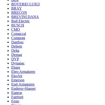
BOVERIO LUIGI
BRAY
BRECON
BREVINI DANA
Bull Electric
BUSCH
CMO
Comaccal
Comprag
Danfoss
Debem
Delta
Demag
DVP
Dynapac
Ebara
Ebro Armaturen
EkoAir
Emerson
End-Armaturen
Endress+Hauser
Etatron
Fairford
Festo