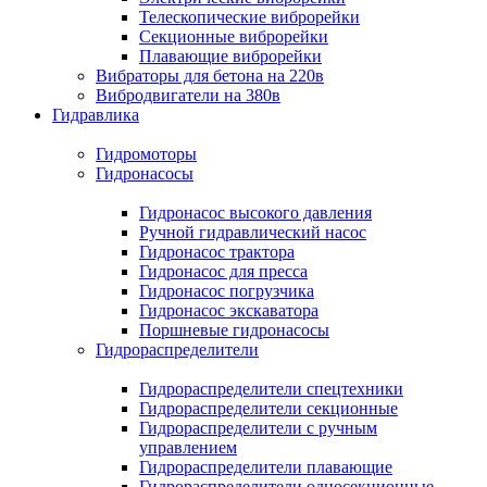
Телескопические виброрейки
Секционные виброрейки
Плавающие виброрейки
Вибраторы для бетона на 220в
Вибродвигатели на 380в
Гидравлика
Гидромоторы
Гидронасосы
Гидронасос высокого давления
Ручной гидравлический насос
Гидронасос трактора
Гидронасос для пресса
Гидронасос погрузчика
Гидронасос экскаватора
Поршневые гидронасосы
Гидрораспределители
Гидрораспределители спецтехники
Гидрораспределители секционные
Гидрораспределители с ручным
управлением
Гидрораспределители плавающие
Гидрораспределители односекционные