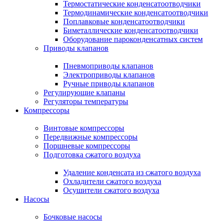
Термостатические конденсатоотводчики
Термодинамические конденсатоотводчики
Поплавковые конденсатоотводчики
Биметаллические конденсатоотводчики
Оборудование пароконденсатных систем
Приводы клапанов
Пневмоприводы клапанов
Электроприводы клапанов
Ручные приводы клапанов
Регулирующие клапаны
Регуляторы температуры
Компрессоры
Винтовые компрессоры
Передвижные компрессоры
Поршневые компрессоры
Подготовка сжатого воздуха
Удаление конденсата из сжатого воздуха
Охладители сжатого воздуха
Осушители сжатого воздуха
Насосы
Бочковые насосы