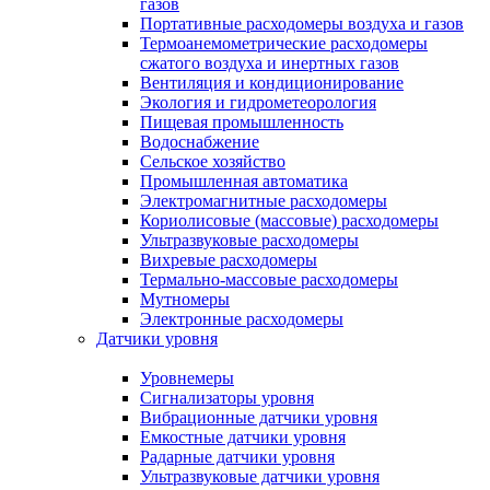
газов
Портативные расходомеры воздуха и газов
Термоанемометрические расходомеры
сжатого воздуха и инертных газов
Вентиляция и кондиционирование
Экология и гидрометеорология
Пищевая промышленность
Водоснабжение
Сельское хозяйство
Промышленная автоматика
Электромагнитные расходомеры
Кориолисовые (массовые) расходомеры
Ультразвуковые расходомеры
Вихревые расходомеры
Термально-массовые расходомеры
Мутномеры
Электронные расходомеры
Датчики уровня
Уровнемеры
Сигнализаторы уровня
Вибрационные датчики уровня
Емкостные датчики уровня
Радарные датчики уровня
Ультразвуковые датчики уровня