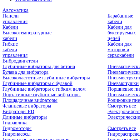
Автоматика
Панели
Барабанные
управления
кабели
Кабели
Кабели для
Высокотемпературные
буксируемых
кабели
цепей
Гибкие
Кабели для
кабели
моторов и
управления
сервокабели
Вибродвигатели
Глубинные вибраторы для бетона
Пневматическ
Булава для вибратора
Пневматическ
Высокочастотные глубинные вибраторы
Пневмостряхи
Глубинные вибраторы с булавой
Пневмопушки
Глубинные вибраторы с гибким валом
Поршневые пн
Портативные глубинные вибраторы
Пневматическ
Площадочные вибраторы
Роликовые пне
Фланцевые вибраторы
Смотреть все
Вибраторы FD
Электровибрат
Длинные вибраторы
Электрические
Гидравлика
Гидромоторы
Смотреть все
Гидронасосы
Гидрораспреде
Гидронасос высокого давления
Гидрораспреде