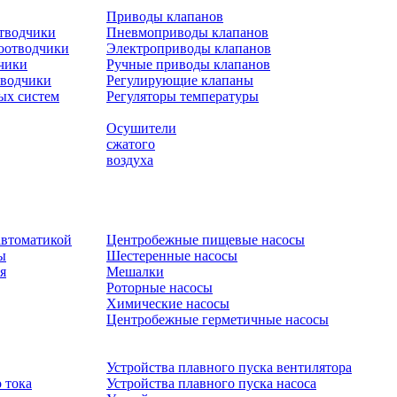
Приводы клапанов
отводчики
Пневмоприводы клапанов
оотводчики
Электроприводы клапанов
чики
Ручные приводы клапанов
тводчики
Регулирующие клапаны
ых систем
Регуляторы температуры
Осушители
сжатого
воздуха
автоматикой
Центробежные пищевые насосы
ы
Шестеренные насосы
я
Мешалки
Роторные насосы
Химические насосы
Центробежные герметичные насосы
Устройства плавного пуска вентилятора
 тока
Устройства плавного пуска насоса