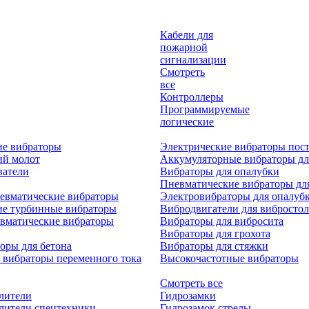
Кабели для
пожарной
сигнализации
Смотреть
все
Контроллеры
Программируемые
логические
ие вибраторы
Электрические вибраторы пост
ий молот
Аккумуляторные вибраторы дл
ватели
Вибраторы для опалубки
Пневматические вибраторы дл
евматические вибраторы
Электровибраторы для опалуб
ие турбинные вибраторы
Вибродвигатели для вибростол
вматические вибраторы
Вибраторы для вибросита
Вибраторы для грохота
оры для бетона
Вибраторы для стяжки
 вибраторы переменного тока
Высокочастотные вибраторы
Смотреть все
лители
Гидрозамки
лители спецтехники
Гидрозамок стрелы