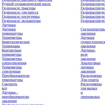
Ручной гидравлический насос
Гидрораспреде
Гидронасос трактора
Гидрораспреде
Гидронасос для пресса
Гидрораспред
Гидронасос погрузчика
Гидрораспреде
Гидронасос экскаватора
Гидрораспред
Датчики
Датчики
Сигнализатор
температуры
давления
Термометры
Датчики
биметаллические
гидростатичес
Термопары
давления
Контактные
Датчики-
термометры
реле
Термометры
давления
сопротивления
Аналоговые
Термометры
датчики
стрелочные
давления
Преобразователи
Расходомеры
температуры
Для спирта
Смотреть
Расходомеры
все
для малых
Датчики -
и
преобразователи
сверхмалых
давления