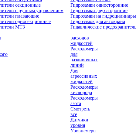
лители секционные
Гидрозамки односторонние
лители с ручным управлением
Гидрозамки двухсторонние
елители плавающие
Гидрозамки на гидроцилиндры
лители односекционные
Гидрозамок для автокрана
елители МТЗ
Гидавлические предохранител
ы
расходов
жидкостей
Расходомеры
кого
для
разливочных
линий
Для
агрессивных
жидкостей
Расходомеры
кислорода
Расходомеры
азота
Смотреть
все
Датчики
уровня
Уровнемеры