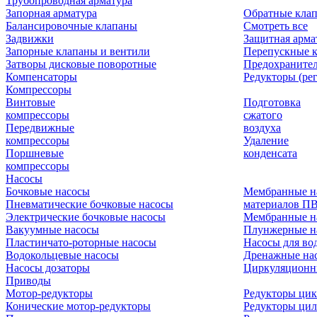
Трубопроводная арматура
Запорная арматура
Обратные кла
Балансировочные клапаны
Смотреть все
Задвижки
Защитная арма
Запорные клапаны и вентили
Перепускные 
Затворы дисковые поворотные
Предохраните
Компенсаторы
Редукторы (ре
Компрессоры
Винтовые
Подготовка
компрессоры
сжатого
Передвижные
воздуха
компрессоры
Удаление
Поршневые
конденсата
компрессоры
Насосы
Бочковые насосы
Мембранные н
Пневматические бочковые насосы
материалов П
Электрические бочковые насосы
Мембранные н
Вакуумные насосы
Плунжерные н
Пластинчато-роторные насосы
Насосы для во
Водокольцевые насосы
Дренажные нас
Насосы дозаторы
Циркуляционн
Приводы
Мотор-редукторы
Редукторы ци
Конические мотор-редукторы
Редукторы ци