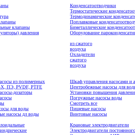
паны
Конденсатоотводчики
Термостатические конденсато
тура
Термодинамические конденсат
клапаны
Поплавковые конденсатоотвод
льные клапаны
Биметаллические конденсатоо
гуляторы) давления
Оборудование пароконденсатн
из сжатого
воздуха
Охладители
сжатого
воздуха
асосы из полимерных
Шкаф управления насосами и 
ВХ, ПЭ, PVDF, PTFE
Центробежные насосы для вод
асосы-дозаторы
Установки повышения давлени
асосы
Погружные насосы воды
ды
Смотреть все
осы для воды
Пищевые насосы
ые насосы дл воды
Винтовые насосы
клоидальные
Крановые электродвигатели
линдрические
Электродвигатели постоянного