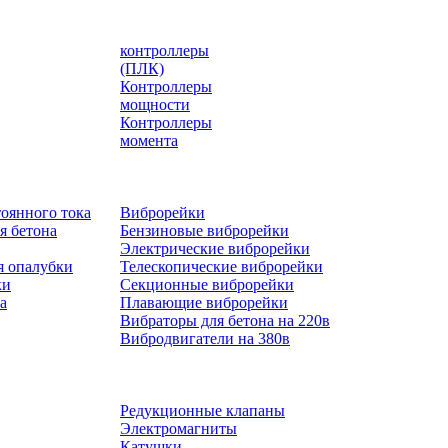
контроллеры
(ПЛК)
Контроллеры
мощности
Контроллеры
момента
оянного тока
Виброрейки
я бетона
Бензиновые виброрейки
Электрические виброрейки
я опалубки
Телескопические виброрейки
ки
Секционные виброрейки
а
Плавающие виброрейки
Вибраторы для бетона на 220в
Вибродвигатели на 380в
Редукционные клапаны
Электромагниты
Катушки