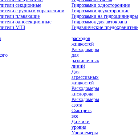
лители секционные
Гидрозамки односторонние
лители с ручным управлением
Гидрозамки двухсторонние
елители плавающие
Гидрозамки на гидроцилиндры
лители односекционные
Гидрозамок для автокрана
елители МТЗ
Гидавлические предохранител
ы
расходов
жидкостей
Расходомеры
кого
для
разливочных
линий
Для
агрессивных
жидкостей
Расходомеры
кислорода
Расходомеры
азота
Смотреть
все
Датчики
уровня
Уровнемеры