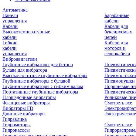
Автоматика
Панели
Барабанные
управления
кабели
Кабели
Кабели для
Высокотемпературные
буксируемых
кабели
цепей
Гибкие
Кабели для
кабели
моторов и
управления
сервокабели
Вибродвигатели
Глубинные вибраторы для бетона
Пневматическ
Булава для вибратора
Пневматическ
Высокочастотные глубинные вибраторы
Пневмостряхи
Глубинные вибраторы с булавой
Пневмопушки
Глубинные вибраторы с гибким валом
Поршневые пн
Портативные глубинные вибраторы
Пневматическ
Площадочные вибраторы
Роликовые пне
Фланцевые вибраторы
Смотреть все
Вибраторы FD
Электровибрат
Длинные вибраторы
Электрические
Гидравлика
Гидромоторы
Смотреть все
Гидронасосы
Гидрораспреде
Гидронасос высокого давления
Гидрораспреде