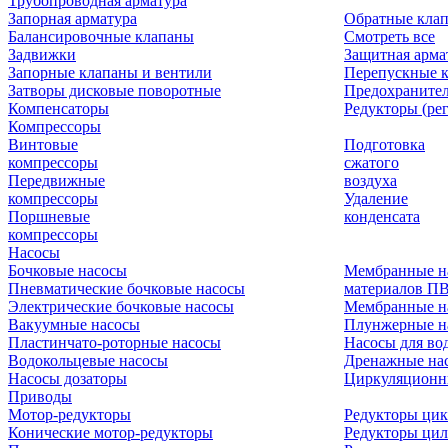
Трубопроводная арматура
Запорная арматура
Обратные кла
Балансировочные клапаны
Смотреть все
Задвижки
Защитная арма
Запорные клапаны и вентили
Перепускные 
Затворы дисковые поворотные
Предохраните
Компенсаторы
Редукторы (ре
Компрессоры
Винтовые
Подготовка
компрессоры
сжатого
Передвижные
воздуха
компрессоры
Удаление
Поршневые
конденсата
компрессоры
Насосы
Бочковые насосы
Мембранные н
Пневматические бочковые насосы
материалов П
Электрические бочковые насосы
Мембранные н
Вакуумные насосы
Плунжерные н
Пластинчато-роторные насосы
Насосы для во
Водокольцевые насосы
Дренажные нас
Насосы дозаторы
Циркуляционн
Приводы
Мотор-редукторы
Редукторы ци
Конические мотор-редукторы
Редукторы ци