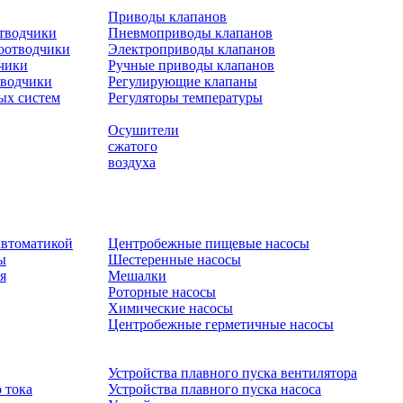
Приводы клапанов
отводчики
Пневмоприводы клапанов
оотводчики
Электроприводы клапанов
чики
Ручные приводы клапанов
тводчики
Регулирующие клапаны
ых систем
Регуляторы температуры
Осушители
сжатого
воздуха
автоматикой
Центробежные пищевые насосы
ы
Шестеренные насосы
я
Мешалки
Роторные насосы
Химические насосы
Центробежные герметичные насосы
Устройства плавного пуска вентилятора
 тока
Устройства плавного пуска насоса