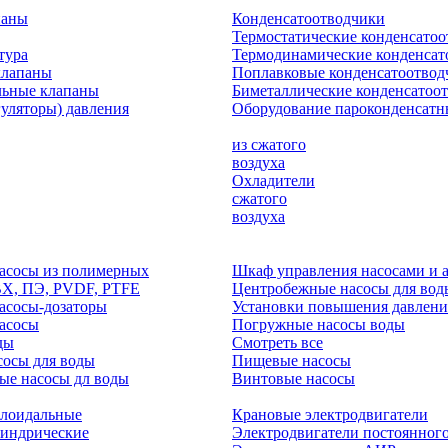
паны
Конденсатоотводчики
Термостатические конденсато
тура
Термодинамические конденсат
клапаны
Поплавковые конденсатоотвод
льные клапаны
Биметаллические конденсатоо
гуляторы) давления
Оборудование пароконденсатн
из сжатого
воздуха
Охладители
сжатого
воздуха
асосы из полимерных
Шкаф управления насосами и 
ВХ, ПЭ, PVDF, PTFE
Центробежные насосы для вод
асосы-дозаторы
Установки повышения давлени
асосы
Погружные насосы воды
ды
Смотреть все
осы для воды
Пищевые насосы
ые насосы дл воды
Винтовые насосы
клоидальные
Крановые электродвигатели
линдрические
Электродвигатели постоянного