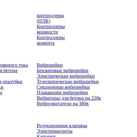
контроллеры
(ПЛК)
Контроллеры
мощности
Контроллеры
момента
оянного тока
Виброрейки
я бетона
Бензиновые виброрейки
Электрические виброрейки
я опалубки
Телескопические виброрейки
ки
Секционные виброрейки
а
Плавающие виброрейки
Вибраторы для бетона на 220в
Вибродвигатели на 380в
Редукционные клапаны
Электромагниты
Катушки