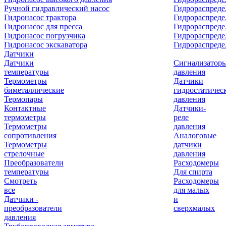
Ручной гидравлический насос
Гидрораспреде
Гидронасос трактора
Гидрораспреде
Гидронасос для пресса
Гидрораспред
Гидронасос погрузчика
Гидрораспреде
Гидронасос экскаватора
Гидрораспред
Датчики
Датчики
Сигнализатор
температуры
давления
Термометры
Датчики
биметаллические
гидростатичес
Термопары
давления
Контактные
Датчики-
термометры
реле
Термометры
давления
сопротивления
Аналоговые
Термометры
датчики
стрелочные
давления
Преобразователи
Расходомеры
температуры
Для спирта
Смотреть
Расходомеры
все
для малых
Датчики -
и
преобразователи
сверхмалых
давления