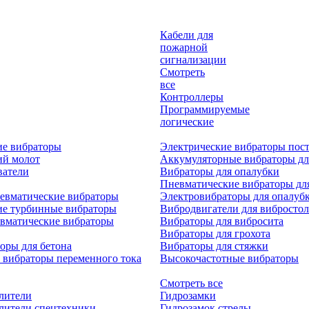
Кабели для
пожарной
сигнализации
Смотреть
все
Контроллеры
Программируемые
логические
ие вибраторы
Электрические вибраторы пост
ий молот
Аккумуляторные вибраторы дл
ватели
Вибраторы для опалубки
Пневматические вибраторы дл
евматические вибраторы
Электровибраторы для опалуб
ие турбинные вибраторы
Вибродвигатели для вибростол
вматические вибраторы
Вибраторы для вибросита
Вибраторы для грохота
оры для бетона
Вибраторы для стяжки
 вибраторы переменного тока
Высокочастотные вибраторы
Смотреть все
лители
Гидрозамки
лители спецтехники
Гидрозамок стрелы