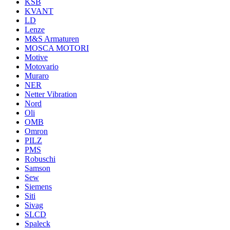
KSB
KVANT
LD
Lenze
M&S Armaturen
MOSCA MOTORI
Motive
Motovario
Muraro
NER
Netter Vibration
Nord
Oli
OMB
Omron
PILZ
PMS
Robuschi
Samson
Sew
Siemens
Siti
Sivag
SLCD
Spaleck