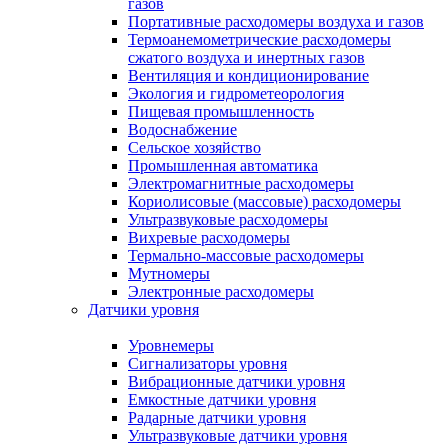
газов
Портативные расходомеры воздуха и газов
Термоанемометрические расходомеры
сжатого воздуха и инертных газов
Вентиляция и кондиционирование
Экология и гидрометеорология
Пищевая промышленность
Водоснабжение
Сельское хозяйство
Промышленная автоматика
Электромагнитные расходомеры
Кориолисовые (массовые) расходомеры
Ультразвуковые расходомеры
Вихревые расходомеры
Термально-массовые расходомеры
Мутномеры
Электронные расходомеры
Датчики уровня
Уровнемеры
Сигнализаторы уровня
Вибрационные датчики уровня
Емкостные датчики уровня
Радарные датчики уровня
Ультразвуковые датчики уровня