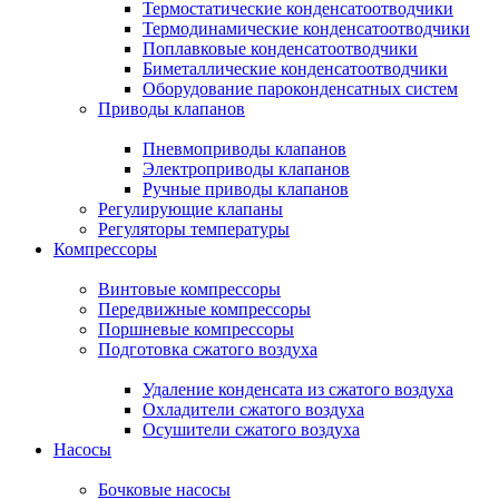
Термостатические конденсатоотводчики
Термодинамические конденсатоотводчики
Поплавковые конденсатоотводчики
Биметаллические конденсатоотводчики
Оборудование пароконденсатных систем
Приводы клапанов
Пневмоприводы клапанов
Электроприводы клапанов
Ручные приводы клапанов
Регулирующие клапаны
Регуляторы температуры
Компрессоры
Винтовые компрессоры
Передвижные компрессоры
Поршневые компрессоры
Подготовка сжатого воздуха
Удаление конденсата из сжатого воздуха
Охладители сжатого воздуха
Осушители сжатого воздуха
Насосы
Бочковые насосы