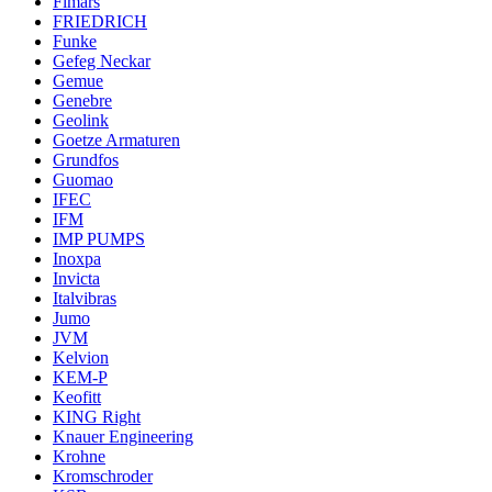
Fimars
FRIEDRICH
Funke
Gefeg Neckar
Gemue
Genebre
Geolink
Goetze Armaturen
Grundfos
Guomao
IFEC
IFM
IMP PUMPS
Inoxpa
Invicta
Italvibras
Jumo
JVM
Kelvion
KEM-P
Keofitt
KING Right
Knauer Engineering
Krohne
Kromschroder