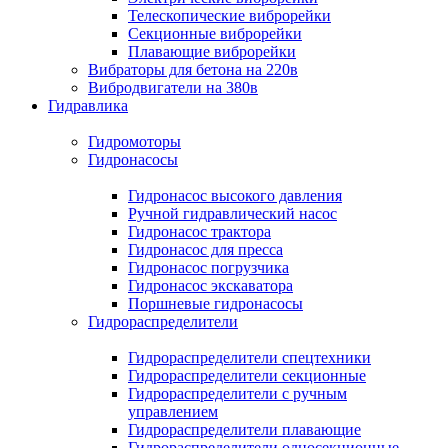
Телескопические виброрейки
Секционные виброрейки
Плавающие виброрейки
Вибраторы для бетона на 220в
Вибродвигатели на 380в
Гидравлика
Гидромоторы
Гидронасосы
Гидронасос высокого давления
Ручной гидравлический насос
Гидронасос трактора
Гидронасос для пресса
Гидронасос погрузчика
Гидронасос экскаватора
Поршневые гидронасосы
Гидрораспределители
Гидрораспределители спецтехники
Гидрораспределители секционные
Гидрораспределители с ручным
управлением
Гидрораспределители плавающие
Гидрораспределители односекционные