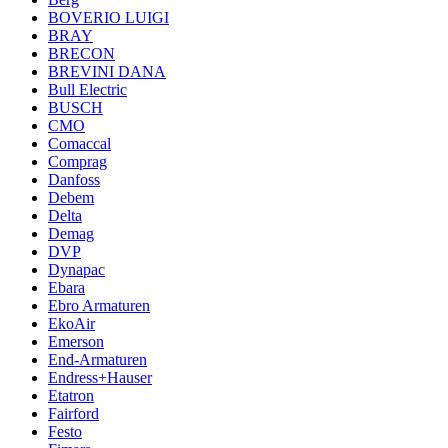
BOVERIO LUIGI
BRAY
BRECON
BREVINI DANA
Bull Electric
BUSCH
CMO
Comaccal
Comprag
Danfoss
Debem
Delta
Demag
DVP
Dynapac
Ebara
Ebro Armaturen
EkoAir
Emerson
End-Armaturen
Endress+Hauser
Etatron
Fairford
Festo