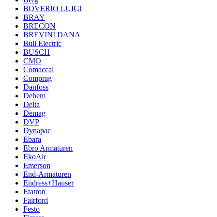
BOVERIO LUIGI
BRAY
BRECON
BREVINI DANA
Bull Electric
BUSCH
CMO
Comaccal
Comprag
Danfoss
Debem
Delta
Demag
DVP
Dynapac
Ebara
Ebro Armaturen
EkoAir
Emerson
End-Armaturen
Endress+Hauser
Etatron
Fairford
Festo