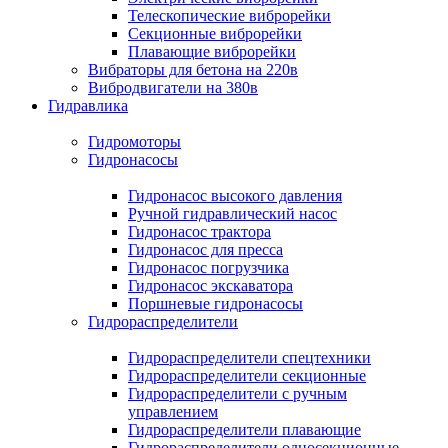
Телескопические виброрейки
Секционные виброрейки
Плавающие виброрейки
Вибраторы для бетона на 220в
Вибродвигатели на 380в
Гидравлика
Гидромоторы
Гидронасосы
Гидронасос высокого давления
Ручной гидравлический насос
Гидронасос трактора
Гидронасос для пресса
Гидронасос погрузчика
Гидронасос экскаватора
Поршневые гидронасосы
Гидрораспределители
Гидрораспределители спецтехники
Гидрораспределители секционные
Гидрораспределители с ручным
управлением
Гидрораспределители плавающие
Гидрораспределители односекционные