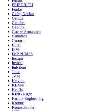
Fimars
FRIEDRICH
Funke
Gefeg Neckar
Gemue
Genebre
Geolink
Goetze Armaturen
Grundfos
Guomao
IFEC
IFM
IMP PUMPS
Inoxpa
Invicta
Italvibras
Jumo
JVM
Kelvion
KEM-P
Keofitt
KING Right
Knauer Engineering
Krohne
Kromschroder