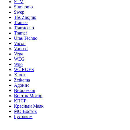
STM
Sumitomo
Swep
Tos Znojmo
Tramec
Transtecno
Tranter
Uras Techno
Vacon
Varisco
Vega
WEG
Wilo
WÜRGES
Xurox
Zetkama
Адонис
Вибромаш
Восток Мотор
КПСР
Красный Маяк
МО Восток
Русэлком