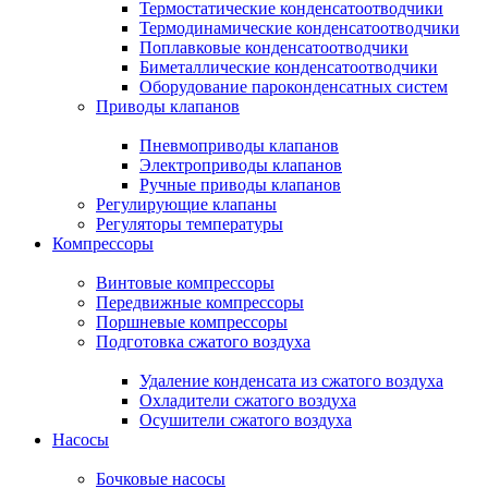
Термостатические конденсатоотводчики
Термодинамические конденсатоотводчики
Поплавковые конденсатоотводчики
Биметаллические конденсатоотводчики
Оборудование пароконденсатных систем
Приводы клапанов
Пневмоприводы клапанов
Электроприводы клапанов
Ручные приводы клапанов
Регулирующие клапаны
Регуляторы температуры
Компрессоры
Винтовые компрессоры
Передвижные компрессоры
Поршневые компрессоры
Подготовка сжатого воздуха
Удаление конденсата из сжатого воздуха
Охладители сжатого воздуха
Осушители сжатого воздуха
Насосы
Бочковые насосы