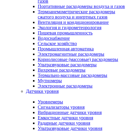
газов
Портативные расходомеры воздуха и газов
Термоанемометрические расходомеры
сжатого воздуха и инертных газов
Вентиляция и кондиционирование
Экология и гидрометеорология
Пищевая промышленность
Водоснабжение
Сельское хозяйство
Промышленная автоматика
Электромагнитные расходомеры
Кориолисовые (массовые) расходомеры
Ультразвуковые расходомеры
Вихревые расходомеры
Термально-массовые расходомеры
Мутномеры
Электронные расходомеры
Датчики уровня
Уровнемеры
Сигнализаторы уровня
Вибрационные датчики уровня
Емкостные датчики уровня
Радарные датчики уровня
Ультразвуковые датчики уровня