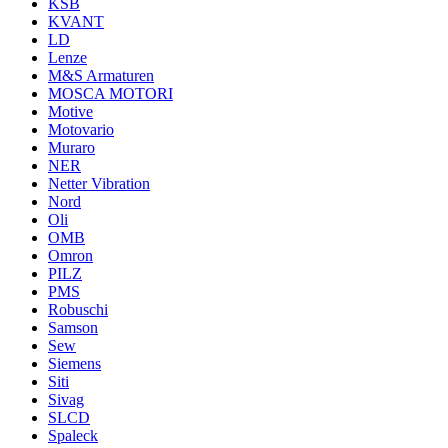
KSB
KVANT
LD
Lenze
M&S Armaturen
MOSCA MOTORI
Motive
Motovario
Muraro
NER
Netter Vibration
Nord
Oli
OMB
Omron
PILZ
PMS
Robuschi
Samson
Sew
Siemens
Siti
Sivag
SLCD
Spaleck