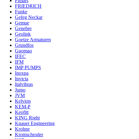
Fimars
FRIEDRICH
Funke
Gefeg Neckar
Gemue
Genebre
Geolink
Goetze Armaturen
Grundfos
Guomao
IFEC
IFM
IMP PUMPS
Inoxpa
Invicta
Italvibras
Jumo
JVM
Kelvion
KEM-P
Keofitt
KING Right
Knauer Engineering
Krohne
Kromschroder