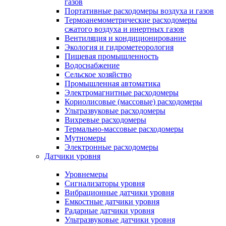
газов
Портативные расходомеры воздуха и газов
Термоанемометрические расходомеры
сжатого воздуха и инертных газов
Вентиляция и кондиционирование
Экология и гидрометеорология
Пищевая промышленность
Водоснабжение
Сельское хозяйство
Промышленная автоматика
Электромагнитные расходомеры
Кориолисовые (массовые) расходомеры
Ультразвуковые расходомеры
Вихревые расходомеры
Термально-массовые расходомеры
Мутномеры
Электронные расходомеры
Датчики уровня
Уровнемеры
Сигнализаторы уровня
Вибрационные датчики уровня
Емкостные датчики уровня
Радарные датчики уровня
Ультразвуковые датчики уровня