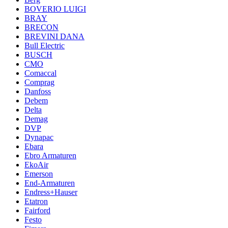
BOVERIO LUIGI
BRAY
BRECON
BREVINI DANA
Bull Electric
BUSCH
CMO
Comaccal
Comprag
Danfoss
Debem
Delta
Demag
DVP
Dynapac
Ebara
Ebro Armaturen
EkoAir
Emerson
End-Armaturen
Endress+Hauser
Etatron
Fairford
Festo