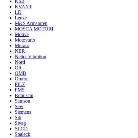
KSB
KVANT
LD
Lenze
M&S Armaturen
MOSCA MOTORI
Motive
Motovario
Muraro
NER
Netter Vibration
Nord
Oli
OMB
Omron
PILZ
PMS
Robuschi
Samson
Sew
Siemens
Siti
Sivag
SLCD
Spaleck