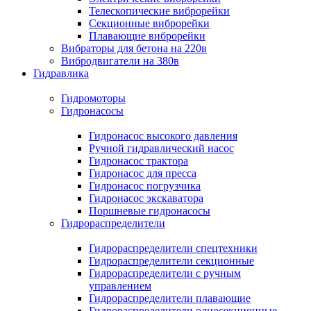
Телескопические виброрейки
Секционные виброрейки
Плавающие виброрейки
Вибраторы для бетона на 220в
Вибродвигатели на 380в
Гидравлика
Гидромоторы
Гидронасосы
Гидронасос высокого давления
Ручной гидравлический насос
Гидронасос трактора
Гидронасос для пресса
Гидронасос погрузчика
Гидронасос экскаватора
Поршневые гидронасосы
Гидрораспределители
Гидрораспределители спецтехники
Гидрораспределители секционные
Гидрораспределители с ручным
управлением
Гидрораспределители плавающие
Гидрораспределители односекционные