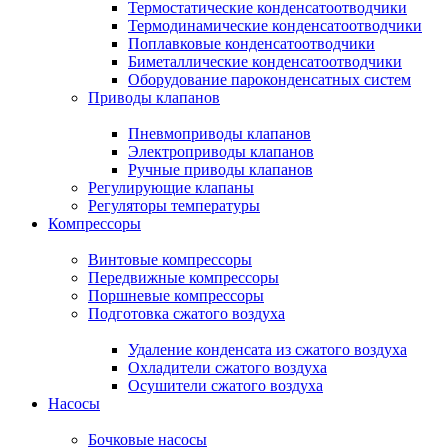
Термостатические конденсатоотводчики
Термодинамические конденсатоотводчики
Поплавковые конденсатоотводчики
Биметаллические конденсатоотводчики
Оборудование пароконденсатных систем
Приводы клапанов
Пневмоприводы клапанов
Электроприводы клапанов
Ручные приводы клапанов
Регулирующие клапаны
Регуляторы температуры
Компрессоры
Винтовые компрессоры
Передвижные компрессоры
Поршневые компрессоры
Подготовка сжатого воздуха
Удаление конденсата из сжатого воздуха
Охладители сжатого воздуха
Осушители сжатого воздуха
Насосы
Бочковые насосы