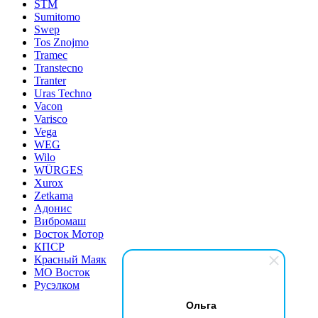
STM
Sumitomo
Swep
Tos Znojmo
Tramec
Transtecno
Tranter
Uras Techno
Vacon
Varisco
Vega
WEG
Wilo
WÜRGES
Xurox
Zetkama
Адонис
Вибромаш
Восток Мотор
КПСР
Красный Маяк
МО Восток
Русэлком
Ольга