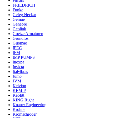
Fimars
FRIEDRICH
Funke
Gefeg Neckar
Gemue
Genebre
Geolink
Goetze Armaturen
Grundfos
Guomao
IFEC
IFM
IMP PUMPS
Inoxpa
Invicta
Italvibras
Jumo
JVM
Kelvion
KEM-P
Keofitt
KING Right
Knauer Engineering
Krohne
Kromschroder