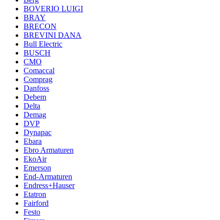
BOVERIO LUIGI
BRAY
BRECON
BREVINI DANA
Bull Electric
BUSCH
CMO
Comaccal
Comprag
Danfoss
Debem
Delta
Demag
DVP
Dynapac
Ebara
Ebro Armaturen
EkoAir
Emerson
End-Armaturen
Endress+Hauser
Etatron
Fairford
Festo