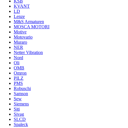
KSB
KVANT
LD
Lenze
M&S Armaturen
MOSCA MOTORI
Motive
Motovario
Muraro
NER
Netter Vibration
Nord
Oli
OMB
Omron
PILZ
PMS
Robuschi
Samson
Sew
Siemens
Siti
Sivag
SLCD
Spaleck