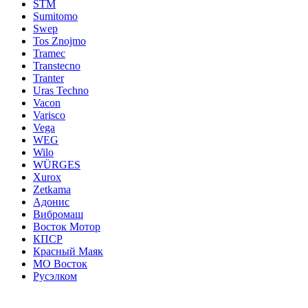
STM
Sumitomo
Swep
Tos Znojmo
Tramec
Transtecno
Tranter
Uras Techno
Vacon
Varisco
Vega
WEG
Wilo
WÜRGES
Xurox
Zetkama
Адонис
Вибромаш
Восток Мотор
КПСР
Красный Маяк
МО Восток
Русэлком