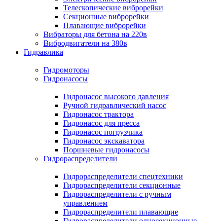
Телескопические виброрейки
Секционные виброрейки
Плавающие виброрейки
Вибраторы для бетона на 220в
Вибродвигатели на 380в
Гидравлика
Гидромоторы
Гидронасосы
Гидронасос высокого давления
Ручной гидравлический насос
Гидронасос трактора
Гидронасос для пресса
Гидронасос погрузчика
Гидронасос экскаватора
Поршневые гидронасосы
Гидрораспределители
Гидрораспределители спецтехники
Гидрораспределители секционные
Гидрораспределители с ручным
управлением
Гидрораспределители плавающие
Гидрораспределители односекционные