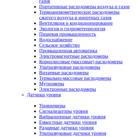
газов
Портативные расходомеры воздуха и газов
Термоанемометрические расходомеры
сжатого воздуха и инертных газов
Вентиляция и кондиционирование
Экология и гидрометеорология
Пищевая промышленность
Водоснабжение
Сельское хозяйство
Промышленная автоматика
Электромагнитные расходомеры
Кориолисовые (массовые) расходомеры
Ультразвуковые расходомеры
Вихревые расходомеры
Термально-массовые расходомеры
Мутномеры
Электронные расходомеры
Датчики уровня
Уровнемеры
Сигнализаторы уровня
Вибрационные датчики уровня
Емкостные датчики уровня
Радарные датчики уровня
Ультразвуковые датчики уровня