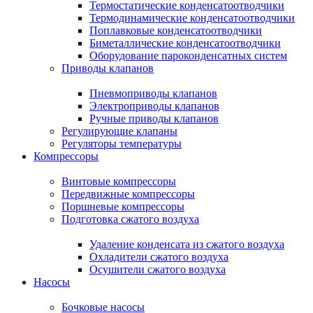
Термостатические конденсатоотводчики
Термодинамические конденсатоотводчики
Поплавковые конденсатоотводчики
Биметаллические конденсатоотводчики
Оборудование пароконденсатных систем
Приводы клапанов
Пневмоприводы клапанов
Электроприводы клапанов
Ручные приводы клапанов
Регулирующие клапаны
Регуляторы температуры
Компрессоры
Винтовые компрессоры
Передвижные компрессоры
Поршневые компрессоры
Подготовка сжатого воздуха
Удаление конденсата из сжатого воздуха
Охладители сжатого воздуха
Осушители сжатого воздуха
Насосы
Бочковые насосы