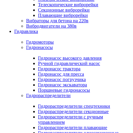
Телескопические виброрейки
Секционные виброрейки
Плавающие виброрейки
Вибраторы для бетона на 220в
Вибродвигатели на 380в
Гидравлика
Гидромоторы
Гидронасосы
Гидронасос высокого давления
Ручной гидравлический насос
Гидронасос трактора
Гидронасос для пресса
Гидронасос погрузчика
Гидронасос экскаватора
Поршневые гидронасосы
Гидрораспределители
Гидрораспределители спецтехники
Гидрораспределители секционные
Гидрораспределители с ручным
управлением
Гидрораспределители плавающие
Гидрораспределители односекционные