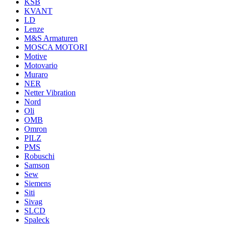
KSB
KVANT
LD
Lenze
M&S Armaturen
MOSCA MOTORI
Motive
Motovario
Muraro
NER
Netter Vibration
Nord
Oli
OMB
Omron
PILZ
PMS
Robuschi
Samson
Sew
Siemens
Siti
Sivag
SLCD
Spaleck