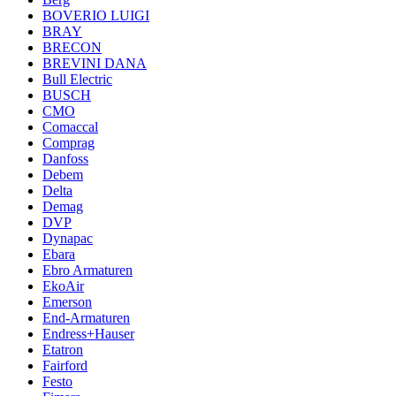
BOVERIO LUIGI
BRAY
BRECON
BREVINI DANA
Bull Electric
BUSCH
CMO
Comaccal
Comprag
Danfoss
Debem
Delta
Demag
DVP
Dynapac
Ebara
Ebro Armaturen
EkoAir
Emerson
End-Armaturen
Endress+Hauser
Etatron
Fairford
Festo