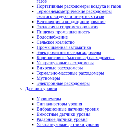
газов
Портативные расходомеры воздуха и газов
Термоанемометрические расходомеры
сжатого воздуха и инертных газов
Вентиляция и кондиционирование
Экология и гидрометеорология
Пищевая промышленность
Водоснабжение
Сельское хозяйство
Промышленная автоматика
Электромагнитные расходомеры
Кориолисовые (массовые) расходомеры
Ультразвуковые расходомеры
Вихревые расходомеры
Термально-массовые расходомеры
Мутномеры
Электронные расходомеры
Датчики уровня
Уровнемеры
Сигнализаторы уровня
Вибрационные датчики уровня
Емкостные датчики уровня
Радарные датчики уровня
Ультразвуковые датчики уровня