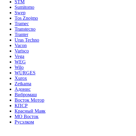
STM
Sumitomo
Swep
Tos Znojmo
Tramec
Transtecno
Tranter
Uras Techno
Vacon
Varisco
Vega
WEG
Wilo
WÜRGES
Xurox
Zetkama
Адонис
Вибромаш
Восток Мотор
КПСР
Красный Маяк
МО Восток
Русэлком