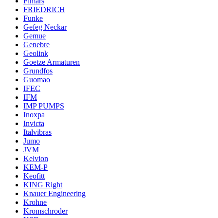
Fimars
FRIEDRICH
Funke
Gefeg Neckar
Gemue
Genebre
Geolink
Goetze Armaturen
Grundfos
Guomao
IFEC
IFM
IMP PUMPS
Inoxpa
Invicta
Italvibras
Jumo
JVM
Kelvion
KEM-P
Keofitt
KING Right
Knauer Engineering
Krohne
Kromschroder