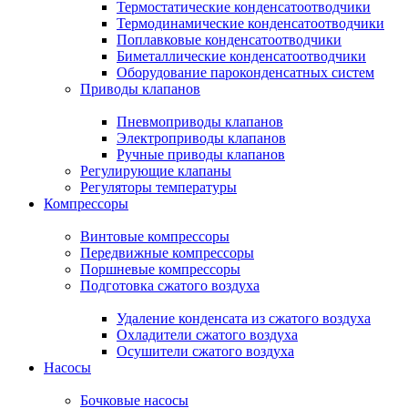
Термостатические конденсатоотводчики
Термодинамические конденсатоотводчики
Поплавковые конденсатоотводчики
Биметаллические конденсатоотводчики
Оборудование пароконденсатных систем
Приводы клапанов
Пневмоприводы клапанов
Электроприводы клапанов
Ручные приводы клапанов
Регулирующие клапаны
Регуляторы температуры
Компрессоры
Винтовые компрессоры
Передвижные компрессоры
Поршневые компрессоры
Подготовка сжатого воздуха
Удаление конденсата из сжатого воздуха
Охладители сжатого воздуха
Осушители сжатого воздуха
Насосы
Бочковые насосы