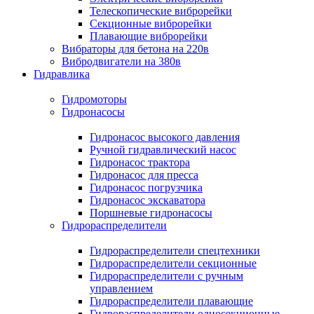
Телескопические виброрейки
Секционные виброрейки
Плавающие виброрейки
Вибраторы для бетона на 220в
Вибродвигатели на 380в
Гидравлика
Гидромоторы
Гидронасосы
Гидронасос высокого давления
Ручной гидравлический насос
Гидронасос трактора
Гидронасос для пресса
Гидронасос погрузчика
Гидронасос экскаватора
Поршневые гидронасосы
Гидрораспределители
Гидрораспределители спецтехники
Гидрораспределители секционные
Гидрораспределители с ручным
управлением
Гидрораспределители плавающие
Гидрораспределители односекционные