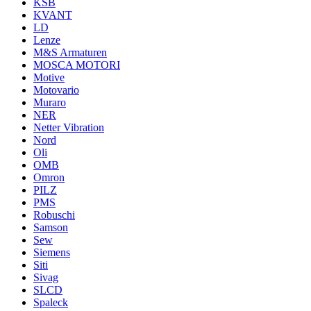
KSB
KVANT
LD
Lenze
M&S Armaturen
MOSCA MOTORI
Motive
Motovario
Muraro
NER
Netter Vibration
Nord
Oli
OMB
Omron
PILZ
PMS
Robuschi
Samson
Sew
Siemens
Siti
Sivag
SLCD
Spaleck