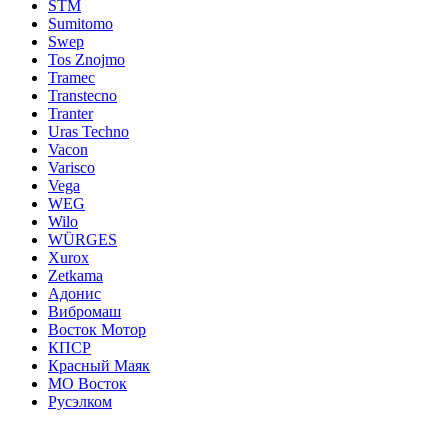
STM
Sumitomo
Swep
Tos Znojmo
Tramec
Transtecno
Tranter
Uras Techno
Vacon
Varisco
Vega
WEG
Wilo
WÜRGES
Xurox
Zetkama
Адонис
Вибромаш
Восток Мотор
КПСР
Красный Маяк
МО Восток
Русэлком