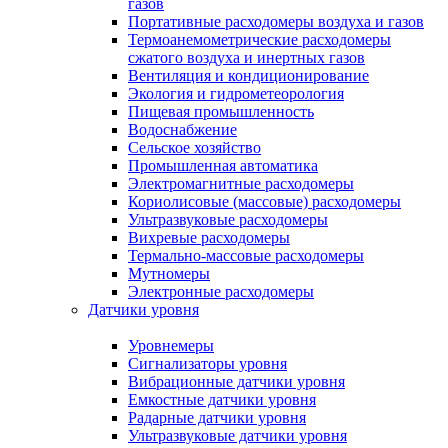
газов
Портативные расходомеры воздуха и газов
Термоанемометрические расходомеры
сжатого воздуха и инертных газов
Вентиляция и кондиционирование
Экология и гидрометеорология
Пищевая промышленность
Водоснабжение
Сельское хозяйство
Промышленная автоматика
Электромагнитные расходомеры
Кориолисовые (массовые) расходомеры
Ультразвуковые расходомеры
Вихревые расходомеры
Термально-массовые расходомеры
Мутномеры
Электронные расходомеры
Датчики уровня
Уровнемеры
Сигнализаторы уровня
Вибрационные датчики уровня
Емкостные датчики уровня
Радарные датчики уровня
Ультразвуковые датчики уровня