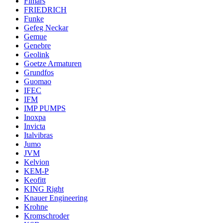
Fimars
FRIEDRICH
Funke
Gefeg Neckar
Gemue
Genebre
Geolink
Goetze Armaturen
Grundfos
Guomao
IFEC
IFM
IMP PUMPS
Inoxpa
Invicta
Italvibras
Jumo
JVM
Kelvion
KEM-P
Keofitt
KING Right
Knauer Engineering
Krohne
Kromschroder