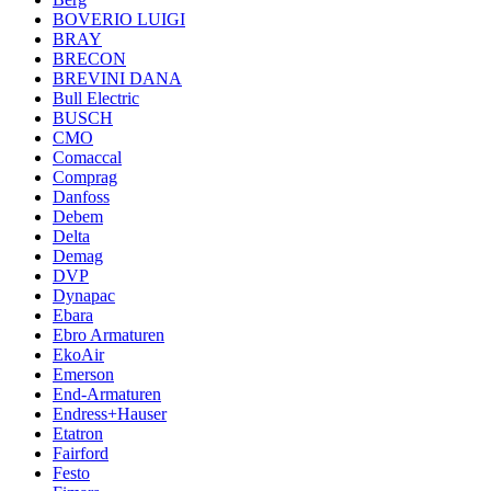
BOVERIO LUIGI
BRAY
BRECON
BREVINI DANA
Bull Electric
BUSCH
CMO
Comaccal
Comprag
Danfoss
Debem
Delta
Demag
DVP
Dynapac
Ebara
Ebro Armaturen
EkoAir
Emerson
End-Armaturen
Endress+Hauser
Etatron
Fairford
Festo