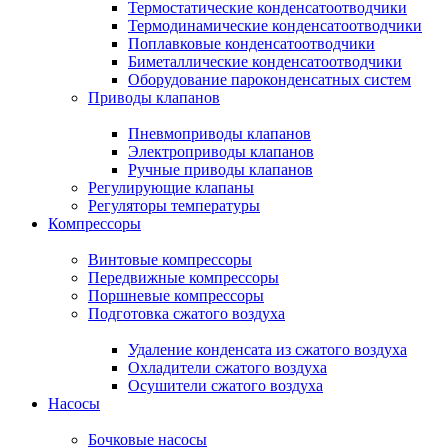
Термостатические конденсатоотводчики
Термодинамические конденсатоотводчики
Поплавковые конденсатоотводчики
Биметаллические конденсатоотводчики
Оборудование пароконденсатных систем
Приводы клапанов
Пневмоприводы клапанов
Электроприводы клапанов
Ручные приводы клапанов
Регулирующие клапаны
Регуляторы температуры
Компрессоры
Винтовые компрессоры
Передвижные компрессоры
Поршневые компрессоры
Подготовка сжатого воздуха
Удаление конденсата из сжатого воздуха
Охладители сжатого воздуха
Осушители сжатого воздуха
Насосы
Бочковые насосы