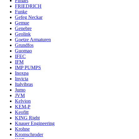
Fimars
FRIEDRICH
Funke
Gefeg Neckar
Gemue
Genebre
Geolink
Goetze Armaturen
Grundfos
Guomao
IFEC
IFM
IMP PUMPS
Inoxpa
Invicta
Italvibras
Jumo
JVM
Kelvion
KEM-P
Keofitt
KING Right
Knauer Engineering
Krohne
Kromschroder