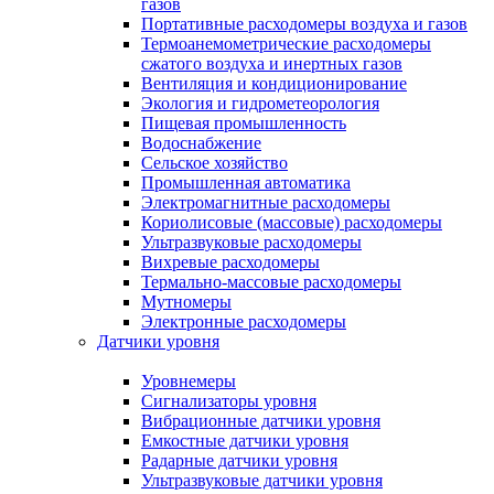
газов
Портативные расходомеры воздуха и газов
Термоанемометрические расходомеры
сжатого воздуха и инертных газов
Вентиляция и кондиционирование
Экология и гидрометеорология
Пищевая промышленность
Водоснабжение
Сельское хозяйство
Промышленная автоматика
Электромагнитные расходомеры
Кориолисовые (массовые) расходомеры
Ультразвуковые расходомеры
Вихревые расходомеры
Термально-массовые расходомеры
Мутномеры
Электронные расходомеры
Датчики уровня
Уровнемеры
Сигнализаторы уровня
Вибрационные датчики уровня
Емкостные датчики уровня
Радарные датчики уровня
Ультразвуковые датчики уровня