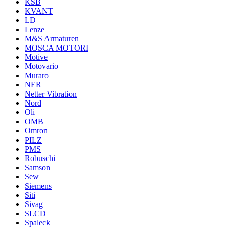
KSB
KVANT
LD
Lenze
M&S Armaturen
MOSCA MOTORI
Motive
Motovario
Muraro
NER
Netter Vibration
Nord
Oli
OMB
Omron
PILZ
PMS
Robuschi
Samson
Sew
Siemens
Siti
Sivag
SLCD
Spaleck