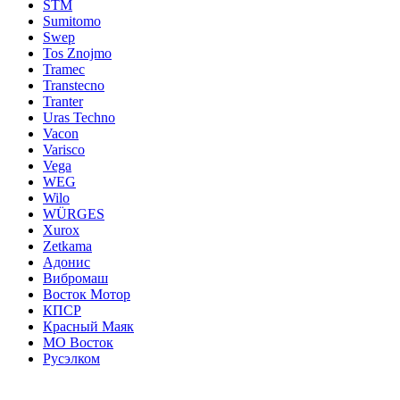
STM
Sumitomo
Swep
Tos Znojmo
Tramec
Transtecno
Tranter
Uras Techno
Vacon
Varisco
Vega
WEG
Wilo
WÜRGES
Xurox
Zetkama
Адонис
Вибромаш
Восток Мотор
КПСР
Красный Маяк
МО Восток
Русэлком