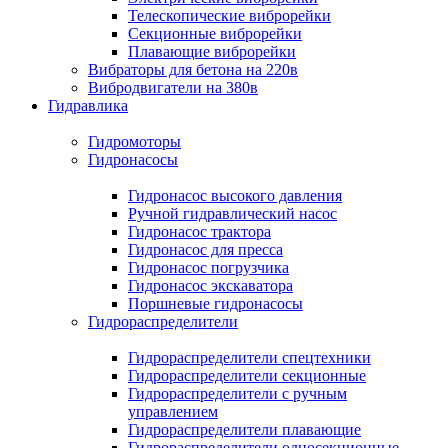
Телескопические виброрейки
Секционные виброрейки
Плавающие виброрейки
Вибраторы для бетона на 220в
Вибродвигатели на 380в
Гидравлика
Гидромоторы
Гидронасосы
Гидронасос высокого давления
Ручной гидравлический насос
Гидронасос трактора
Гидронасос для пресса
Гидронасос погрузчика
Гидронасос экскаватора
Поршневые гидронасосы
Гидрораспределители
Гидрораспределители спецтехники
Гидрораспределители секционные
Гидрораспределители с ручным
управлением
Гидрораспределители плавающие
Гидрораспределители односекционные