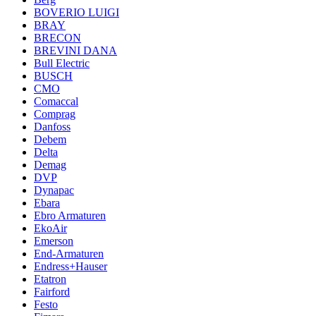
BOVERIO LUIGI
BRAY
BRECON
BREVINI DANA
Bull Electric
BUSCH
CMO
Comaccal
Comprag
Danfoss
Debem
Delta
Demag
DVP
Dynapac
Ebara
Ebro Armaturen
EkoAir
Emerson
End-Armaturen
Endress+Hauser
Etatron
Fairford
Festo