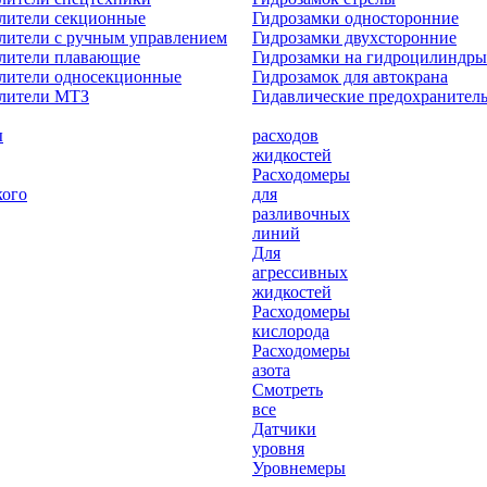
лители секционные
Гидрозамки односторонние
лители с ручным управлением
Гидрозамки двухсторонние
елители плавающие
Гидрозамки на гидроцилиндры
лители односекционные
Гидрозамок для автокрана
елители МТЗ
Гидавлические предохранител
ы
расходов
жидкостей
Расходомеры
кого
для
разливочных
линий
Для
агрессивных
жидкостей
Расходомеры
кислорода
Расходомеры
азота
Смотреть
все
Датчики
уровня
Уровнемеры