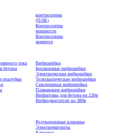
контроллеры
(ПЛК)
Контроллеры
мощности
Контроллеры
момента
оянного тока
Виброрейки
я бетона
Бензиновые виброрейки
Электрические виброрейки
я опалубки
Телескопические виброрейки
ки
Секционные виброрейки
а
Плавающие виброрейки
Вибраторы для бетона на 220в
Вибродвигатели на 380в
Редукционные клапаны
Электромагниты
Катушки