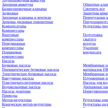
Трубопроводная арматура
Запорная арматура
Обратные кла
Балансировочные клапаны
Смотреть все
Задвижки
Защитная арма
Запорные клапаны и вентили
Перепускные 
Затворы дисковые поворотные
Предохраните
Компенсаторы
Редукторы (ре
Компрессоры
Винтовые
Подготовка
компрессоры
сжатого
Передвижные
воздуха
компрессоры
Удаление
Поршневые
конденсата
компрессоры
Насосы
Бочковые насосы
Мембранные н
Пневматические бочковые насосы
материалов П
Электрические бочковые насосы
Мембранные н
Вакуумные насосы
Плунжерные н
Пластинчато-роторные насосы
Насосы для во
Водокольцевые насосы
Дренажные нас
Насосы дозаторы
Циркуляционн
Приводы
Мотор-редукторы
Редукторы ци
Конические мотор-редукторы
Редукторы ци