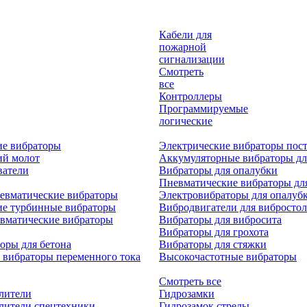
Кабели для
пожарной
сигнализации
Смотреть
все
Контроллеры
Программируемые
логические
ие вибраторы
Электрические вибраторы пост
ий молот
Аккумуляторные вибраторы дл
ватели
Вибраторы для опалубки
Пневматические вибраторы дл
евматические вибраторы
Электровибраторы для опалуб
ие турбинные вибраторы
Вибродвигатели для вибростол
вматические вибраторы
Вибраторы для вибросита
Вибраторы для грохота
оры для бетона
Вибраторы для стяжки
 вибраторы переменного тока
Высокочастотные вибраторы
Смотреть все
лители
Гидрозамки
лители спецтехники
Гидрозамок стрелы