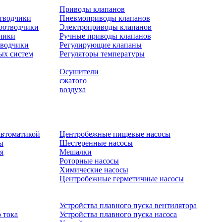
Приводы клапанов
отводчики
Пневмоприводы клапанов
оотводчики
Электроприводы клапанов
чики
Ручные приводы клапанов
тводчики
Регулирующие клапаны
ых систем
Регуляторы температуры
Осушители
сжатого
воздуха
автоматикой
Центробежные пищевые насосы
ы
Шестеренные насосы
я
Мешалки
Роторные насосы
Химические насосы
Центробежные герметичные насосы
Устройства плавного пуска вентилятора
 тока
Устройства плавного пуска насоса