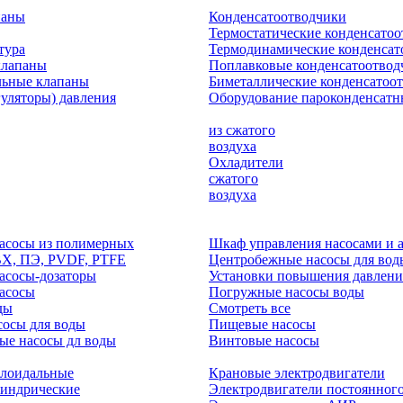
паны
Конденсатоотводчики
Термостатические конденсато
тура
Термодинамические конденсат
клапаны
Поплавковые конденсатоотвод
льные клапаны
Биметаллические конденсатоо
гуляторы) давления
Оборудование пароконденсатн
из сжатого
воздуха
Охладители
сжатого
воздуха
асосы из полимерных
Шкаф управления насосами и 
ВХ, ПЭ, PVDF, PTFE
Центробежные насосы для вод
асосы-дозаторы
Установки повышения давлени
асосы
Погружные насосы воды
ды
Смотреть все
осы для воды
Пищевые насосы
ые насосы дл воды
Винтовые насосы
клоидальные
Крановые электродвигатели
линдрические
Электродвигатели постоянного