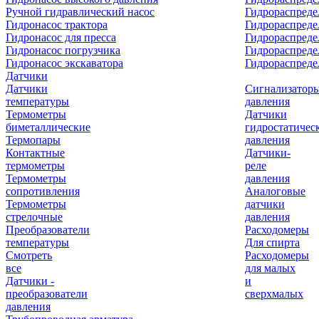
Ручной гидравлический насос
Гидрораспреде
Гидронасос трактора
Гидрораспреде
Гидронасос для пресса
Гидрораспред
Гидронасос погрузчика
Гидрораспреде
Гидронасос экскаватора
Гидрораспред
Датчики
Датчики
Сигнализатор
температуры
давления
Термометры
Датчики
биметаллические
гидростатичес
Термопары
давления
Контактные
Датчики-
термометры
реле
Термометры
давления
сопротивления
Аналоговые
Термометры
датчики
стрелочные
давления
Преобразователи
Расходомеры
температуры
Для спирта
Смотреть
Расходомеры
все
для малых
Датчики -
и
преобразователи
сверхмалых
давления