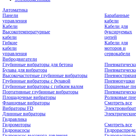
Автоматика
Панели
Барабанные
управления
кабели
Кабели
Кабели для
Высокотемпературные
буксируемых
кабели
цепей
Гибкие
Кабели для
кабели
моторов и
управления
сервокабели
Вибродвигатели
Глубинные вибраторы для бетона
Пневматическ
Булава для вибратора
Пневматическ
Высокочастотные глубинные вибраторы
Пневмостряхи
Глубинные вибраторы с булавой
Пневмопушки
Глубинные вибраторы с гибким валом
Поршневые пн
Портативные глубинные вибраторы
Пневматическ
Площадочные вибраторы
Роликовые пне
Фланцевые вибраторы
Смотреть все
Вибраторы FD
Электровибрат
Длинные вибраторы
Электрические
Гидравлика
Гидромоторы
Смотреть все
Гидронасосы
Гидрораспреде
Гидронасос высокого давления
Гидрораспреде