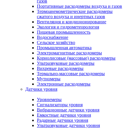
газов
Портативные расходомеры воздуха и газов
Термоанемометрические расходомеры
сжатого воздуха и инертных газов
Вентиляция и кондиционирование
Экология и гидрометеорология
Пищевая промышленность
Водоснабжение
Сельское хозяйство
Промышленная автоматика
Электромагнитные расходомеры
Кориолисовые (массовые) расходомеры
Ультразвуковые расходомеры
Вихревые расходомеры
Термально-массовые расходомеры
Мутномеры
Электронные расходомеры
Датчики уровня
Уровнемеры
Сигнализаторы уровня
Вибрационные датчики уровня
Емкостные датчики уровня
Радарные датчики уровня
Ультразвуковые датчики уровня