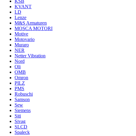
KSB
KVANT
LD
Lenze
M&S Armaturen
MOSCA MOTORI
Motive
Motovario
Muraro
NER
Netter Vibration
Nord
Oli
OMB
Omron
PILZ
PMS
Robuschi
Samson
Sew
Siemens
Siti
Sivag
SLCD
Spaleck