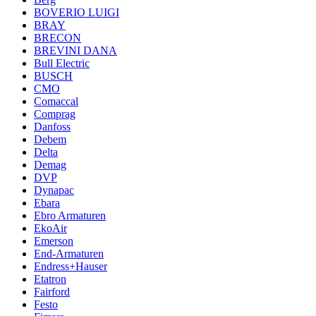
BOVERIO LUIGI
BRAY
BRECON
BREVINI DANA
Bull Electric
BUSCH
CMO
Comaccal
Comprag
Danfoss
Debem
Delta
Demag
DVP
Dynapac
Ebara
Ebro Armaturen
EkoAir
Emerson
End-Armaturen
Endress+Hauser
Etatron
Fairford
Festo