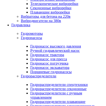
Телескопические виброрейки
Секционные виброрейки
Плавающие виброрейки
Вибраторы для бетона на 220в
Вибродвигатели на 380в
Гидравлика
Гидромоторы
Гидронасосы
Гидронасос высокого давления
Ручной гидравлический насос
Гидронасос трактора
Гидронасос для пресса
Гидронасос погрузчика
Гидронасос экскаватора
Поршневые гидронасосы
Гидрораспределители
Гидрораспределители спецтехники
Гидрораспределители секционные
Гидрораспределители с ручным
управлением
Гидрораспределители плавающие
Гидрораспределители односекционные