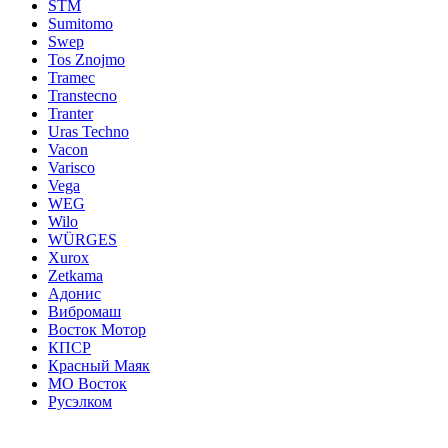
STM
Sumitomo
Swep
Tos Znojmo
Tramec
Transtecno
Tranter
Uras Techno
Vacon
Varisco
Vega
WEG
Wilo
WÜRGES
Xurox
Zetkama
Адонис
Вибромаш
Восток Мотор
КПСР
Красный Маяк
МО Восток
Русэлком