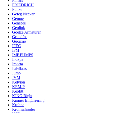
Fimars
FRIEDRICH
Funke
Gefeg Neckar
Gemue
Genebre
Geolink
Goetze Armaturen
Grundfos
Guomao
IFEC
IFM
IMP PUMPS
Inoxpa
Invicta
Italvibras
Jumo
JVM
Kelvion
KEM-P
Keofitt
KING Right
Knauer Engineering
Krohne
Kromschroder