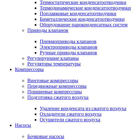
Термостатические конденсатоотводчики
Термодинамические конденсатоотводчики
Поплавковые конденсатоотводчики
Биметаллические конденсатоотводчики
Оборудование пароконденсатных систем
Приводы клапанов
Пневмоприводы клапанов
Электроприводы клапанов
Ручные приводы клапанов
Регулирующие клапаны
Регуляторы температуры
Компрессоры
Винтовые компрессоры
Передвижные компрессоры
Поршневые компрессоры
Подготовка сжатого воздуха
Удаление конденсата из сжатого воздуха
Охладители сжатого воздуха
Осушители сжатого воздуха
Насосы
Бочковые насосы