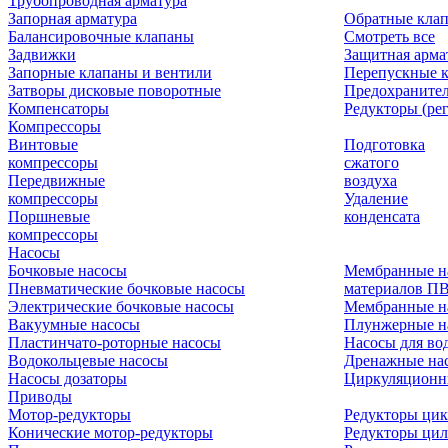
Трубопроводная арматура
Запорная арматура
Обратные кла
Балансировочные клапаны
Смотреть все
Задвижки
Защитная арма
Запорные клапаны и вентили
Перепускные 
Затворы дисковые поворотные
Предохраните
Компенсаторы
Редукторы (ре
Компрессоры
Винтовые
Подготовка
компрессоры
сжатого
Передвижные
воздуха
компрессоры
Удаление
Поршневые
конденсата
компрессоры
Насосы
Бочковые насосы
Мембранные н
Пневматические бочковые насосы
материалов П
Электрические бочковые насосы
Мембранные н
Вакуумные насосы
Плунжерные н
Пластинчато-роторные насосы
Насосы для во
Водокольцевые насосы
Дренажные нас
Насосы дозаторы
Циркуляционн
Приводы
Мотор-редукторы
Редукторы ци
Конические мотор-редукторы
Редукторы ци