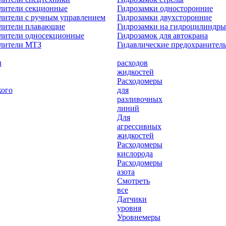
лители секционные
Гидрозамки односторонние
лители с ручным управлением
Гидрозамки двухсторонние
елители плавающие
Гидрозамки на гидроцилиндры
лители односекционные
Гидрозамок для автокрана
елители МТЗ
Гидавлические предохранител
ы
расходов
жидкостей
Расходомеры
кого
для
разливочных
линий
Для
агрессивных
жидкостей
Расходомеры
кислорода
Расходомеры
азота
Смотреть
все
Датчики
уровня
Уровнемеры