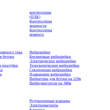
контроллеры
(ПЛК)
Контроллеры
мощности
Контроллеры
момента
оянного тока
Виброрейки
я бетона
Бензиновые виброрейки
Электрические виброрейки
я опалубки
Телескопические виброрейки
ки
Секционные виброрейки
а
Плавающие виброрейки
Вибраторы для бетона на 220в
Вибродвигатели на 380в
Редукционные клапаны
Электромагниты
Катушки