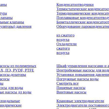
паны
Конденсатоотводчики
Термостатические конденсато
тура
Термодинамические конденсат
клапаны
Поплавковые конденсатоотвод
льные клапаны
Биметаллические конденсатоо
гуляторы) давления
Оборудование пароконденсатн
из сжатого
воздуха
Охладители
сжатого
воздуха
асосы из полимерных
Шкаф управления насосами и 
ВХ, ПЭ, PVDF, PTFE
Центробежные насосы для вод
асосы-дозаторы
Установки повышения давлени
асосы
Погружные насосы воды
ды
Смотреть все
осы для воды
Пищевые насосы
ые насосы дл воды
Винтовые насосы
клоидальные
Крановые электродвигатели
линдрические
Электродвигатели постоянного