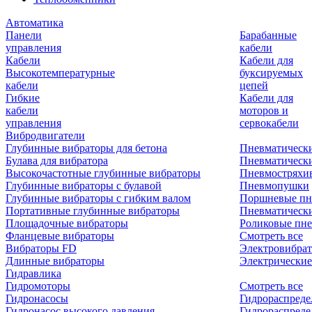
Автоматика
Панели
Барабанные
управления
кабели
Кабели
Кабели для
Высокотемпературные
буксируемых
кабели
цепей
Гибкие
Кабели для
кабели
моторов и
управления
сервокабели
Вибродвигатели
Глубинные вибраторы для бетона
Пневматическ
Булава для вибратора
Пневматическ
Высокочастотные глубинные вибраторы
Пневмостряхи
Глубинные вибраторы с булавой
Пневмопушки
Глубинные вибраторы с гибким валом
Поршневые пн
Портативные глубинные вибраторы
Пневматическ
Площадочные вибраторы
Роликовые пне
Фланцевые вибраторы
Смотреть все
Вибраторы FD
Электровибрат
Длинные вибраторы
Электрические
Гидравлика
Гидромоторы
Смотреть все
Гидронасосы
Гидрораспреде
Гидронасос высокого давления
Гидрораспреде