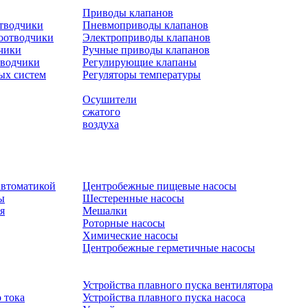
Приводы клапанов
отводчики
Пневмоприводы клапанов
оотводчики
Электроприводы клапанов
чики
Ручные приводы клапанов
тводчики
Регулирующие клапаны
ых систем
Регуляторы температуры
Осушители
сжатого
воздуха
автоматикой
Центробежные пищевые насосы
ы
Шестеренные насосы
я
Мешалки
Роторные насосы
Химические насосы
Центробежные герметичные насосы
Устройства плавного пуска вентилятора
 тока
Устройства плавного пуска насоса