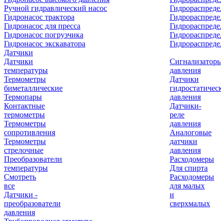
Ручной гидравлический насос
Гидрораспреде
Гидронасос трактора
Гидрораспреде
Гидронасос для пресса
Гидрораспред
Гидронасос погрузчика
Гидрораспреде
Гидронасос экскаватора
Гидрораспред
Датчики
Датчики
Сигнализатор
температуры
давления
Термометры
Датчики
биметаллические
гидростатичес
Термопары
давления
Контактные
Датчики-
термометры
реле
Термометры
давления
сопротивления
Аналоговые
Термометры
датчики
стрелочные
давления
Преобразователи
Расходомеры
температуры
Для спирта
Смотреть
Расходомеры
все
для малых
Датчики -
и
преобразователи
сверхмалых
давления