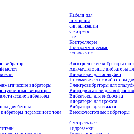
Кабели для
пожарной
сигнализации
Смотреть
все
Контроллеры
Программируемые
логические
ие вибраторы
Электрические вибраторы пост
ий молот
Аккумуляторные вибраторы дл
ватели
Вибраторы для опалубки
Пневматические вибраторы дл
евматические вибраторы
Электровибраторы для опалуб
ие турбинные вибраторы
Вибродвигатели для вибростол
вматические вибраторы
Вибраторы для вибросита
Вибраторы для грохота
оры для бетона
Вибраторы для стяжки
 вибраторы переменного тока
Высокочастотные вибраторы
Смотреть все
лители
Гидрозамки
лители спецтехники
Гидрозамок стрелы