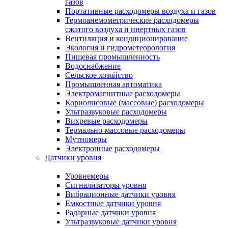
газов
Портативные расходомеры воздуха и газов
Термоанемометрические расходомеры
сжатого воздуха и инертных газов
Вентиляция и кондиционирование
Экология и гидрометеорология
Пищевая промышленность
Водоснабжение
Сельское хозяйство
Промышленная автоматика
Электромагнитные расходомеры
Кориолисовые (массовые) расходомеры
Ультразвуковые расходомеры
Вихревые расходомеры
Термально-массовые расходомеры
Мутномеры
Электронные расходомеры
Датчики уровня
Уровнемеры
Сигнализаторы уровня
Вибрационные датчики уровня
Емкостные датчики уровня
Радарные датчики уровня
Ультразвуковые датчики уровня