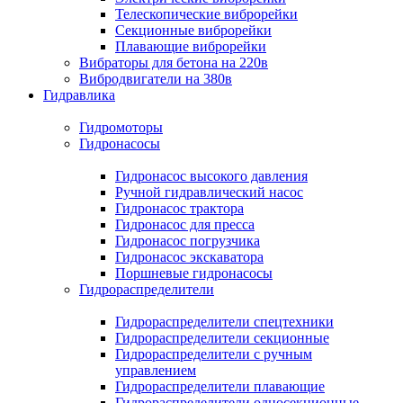
Телескопические виброрейки
Секционные виброрейки
Плавающие виброрейки
Вибраторы для бетона на 220в
Вибродвигатели на 380в
Гидравлика
Гидромоторы
Гидронасосы
Гидронасос высокого давления
Ручной гидравлический насос
Гидронасос трактора
Гидронасос для пресса
Гидронасос погрузчика
Гидронасос экскаватора
Поршневые гидронасосы
Гидрораспределители
Гидрораспределители спецтехники
Гидрораспределители секционные
Гидрораспределители с ручным
управлением
Гидрораспределители плавающие
Гидрораспределители односекционные