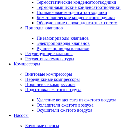
Термостатические конденсатоотводчики
Термодинамические конденсатоотводчики
Поплавковые конденсатоотводчики
Биметаллические конденсатоотводчики
Оборудование пароконденсатных систем
Приводы клапанов
Пневмоприводы клапанов
Электроприводы клапанов
Ручные приводы клапанов
Регулирующие клапаны
Регуляторы температуры
Компрессоры
Винтовые компрессоры
Передвижные компрессоры
Поршневые компрессоры
Подготовка сжатого воздуха
Удаление конденсата из сжатого воздуха
Охладители сжатого воздуха
Осушители сжатого воздуха
Насосы
Бочковые насосы