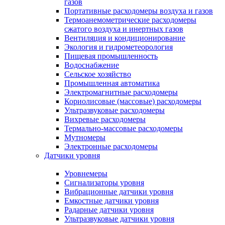
газов
Портативные расходомеры воздуха и газов
Термоанемометрические расходомеры
сжатого воздуха и инертных газов
Вентиляция и кондиционирование
Экология и гидрометеорология
Пищевая промышленность
Водоснабжение
Сельское хозяйство
Промышленная автоматика
Электромагнитные расходомеры
Кориолисовые (массовые) расходомеры
Ультразвуковые расходомеры
Вихревые расходомеры
Термально-массовые расходомеры
Мутномеры
Электронные расходомеры
Датчики уровня
Уровнемеры
Сигнализаторы уровня
Вибрационные датчики уровня
Емкостные датчики уровня
Радарные датчики уровня
Ультразвуковые датчики уровня