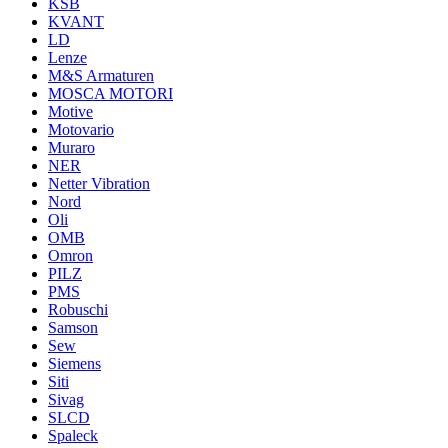
KSB
KVANT
LD
Lenze
M&S Armaturen
MOSCA MOTORI
Motive
Motovario
Muraro
NER
Netter Vibration
Nord
Oli
OMB
Omron
PILZ
PMS
Robuschi
Samson
Sew
Siemens
Siti
Sivag
SLCD
Spaleck