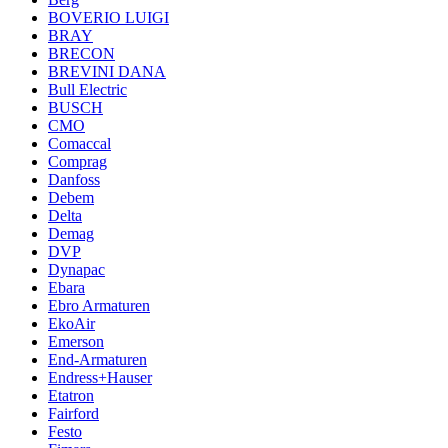
BOVERIO LUIGI
BRAY
BRECON
BREVINI DANA
Bull Electric
BUSCH
CMO
Comaccal
Comprag
Danfoss
Debem
Delta
Demag
DVP
Dynapac
Ebara
Ebro Armaturen
EkoAir
Emerson
End-Armaturen
Endress+Hauser
Etatron
Fairford
Festo