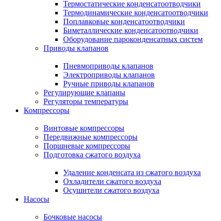
Термостатические конденсатоотводчики
Термодинамические конденсатоотводчики
Поплавковые конденсатоотводчики
Биметаллические конденсатоотводчики
Оборудование пароконденсатных систем
Приводы клапанов
Пневмоприводы клапанов
Электроприводы клапанов
Ручные приводы клапанов
Регулирующие клапаны
Регуляторы температуры
Компрессоры
Винтовые компрессоры
Передвижные компрессоры
Поршневые компрессоры
Подготовка сжатого воздуха
Удаление конденсата из сжатого воздуха
Охладители сжатого воздуха
Осушители сжатого воздуха
Насосы
Бочковые насосы