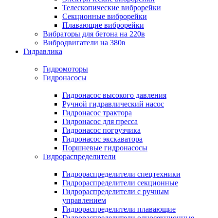
Телескопические виброрейки
Секционные виброрейки
Плавающие виброрейки
Вибраторы для бетона на 220в
Вибродвигатели на 380в
Гидравлика
Гидромоторы
Гидронасосы
Гидронасос высокого давления
Ручной гидравлический насос
Гидронасос трактора
Гидронасос для пресса
Гидронасос погрузчика
Гидронасос экскаватора
Поршневые гидронасосы
Гидрораспределители
Гидрораспределители спецтехники
Гидрораспределители секционные
Гидрораспределители с ручным
управлением
Гидрораспределители плавающие
Гидрораспределители односекционные