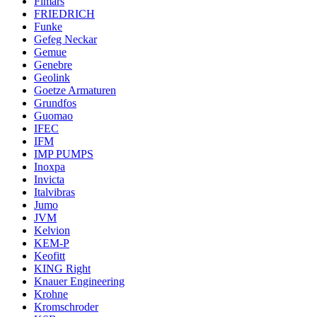
Fimars
FRIEDRICH
Funke
Gefeg Neckar
Gemue
Genebre
Geolink
Goetze Armaturen
Grundfos
Guomao
IFEC
IFM
IMP PUMPS
Inoxpa
Invicta
Italvibras
Jumo
JVM
Kelvion
KEM-P
Keofitt
KING Right
Knauer Engineering
Krohne
Kromschroder