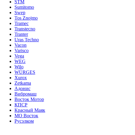
STM
Sumitomo
Swep
Tos Znojmo
Tramec
Transtecno
Tranter
Uras Techno
Vacon
Varisco
Vega
WEG
Wilo
WÜRGES
Xurox
Zetkama
Адонис
Вибромаш
Восток Мотор
КПСР
Красный Маяк
МО Восток
Русэлком