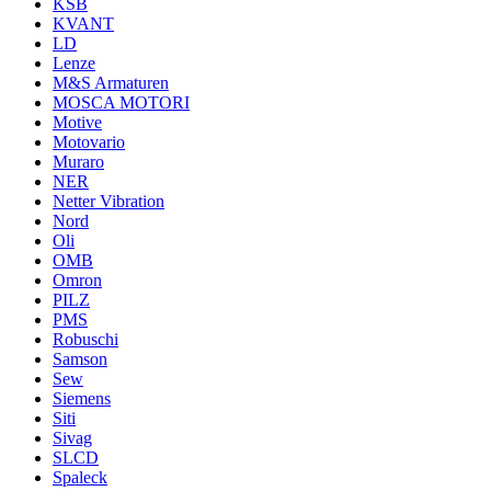
KSB
KVANT
LD
Lenze
M&S Armaturen
MOSCA MOTORI
Motive
Motovario
Muraro
NER
Netter Vibration
Nord
Oli
OMB
Omron
PILZ
PMS
Robuschi
Samson
Sew
Siemens
Siti
Sivag
SLCD
Spaleck