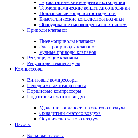
Термостатические конденсатоотводчики
Термодинамические конденсатоотводчики
Поплавковые конденсатоотводчики
Биметаллические конденсатоотводчики
Оборудование пароконденсатных систем
Приводы клапанов
Пневмоприводы клапанов
Электроприводы клапанов
Ручные приводы клапанов
Регулирующие клапаны
Регуляторы температуры
Компрессоры
Винтовые компрессоры
Передвижные компрессоры
Поршневые компрессоры
Подготовка сжатого воздуха
Удаление конденсата из сжатого воздуха
Охладители сжатого воздуха
Осушители сжатого воздуха
Насосы
Бочковые насосы