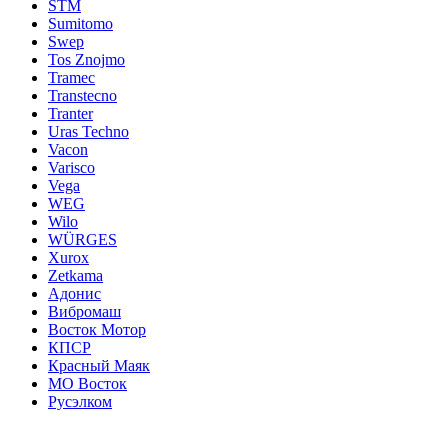
STM
Sumitomo
Swep
Tos Znojmo
Tramec
Transtecno
Tranter
Uras Techno
Vacon
Varisco
Vega
WEG
Wilo
WÜRGES
Xurox
Zetkama
Адонис
Вибромаш
Восток Мотор
КПСР
Красный Маяк
МО Восток
Русэлком