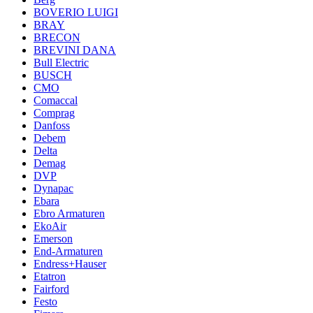
BOVERIO LUIGI
BRAY
BRECON
BREVINI DANA
Bull Electric
BUSCH
CMO
Comaccal
Comprag
Danfoss
Debem
Delta
Demag
DVP
Dynapac
Ebara
Ebro Armaturen
EkoAir
Emerson
End-Armaturen
Endress+Hauser
Etatron
Fairford
Festo