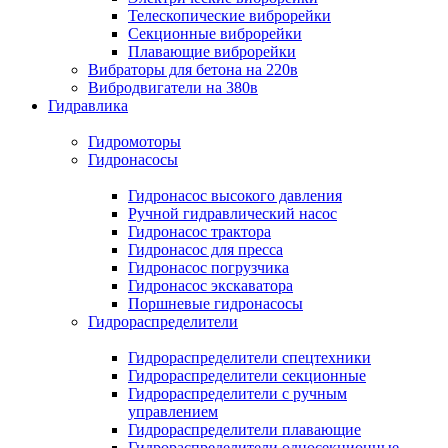
Телескопические виброрейки
Секционные виброрейки
Плавающие виброрейки
Вибраторы для бетона на 220в
Вибродвигатели на 380в
Гидравлика
Гидромоторы
Гидронасосы
Гидронасос высокого давления
Ручной гидравлический насос
Гидронасос трактора
Гидронасос для пресса
Гидронасос погрузчика
Гидронасос экскаватора
Поршневые гидронасосы
Гидрораспределители
Гидрораспределители спецтехники
Гидрораспределители секционные
Гидрораспределители с ручным
управлением
Гидрораспределители плавающие
Гидрораспределители односекционные