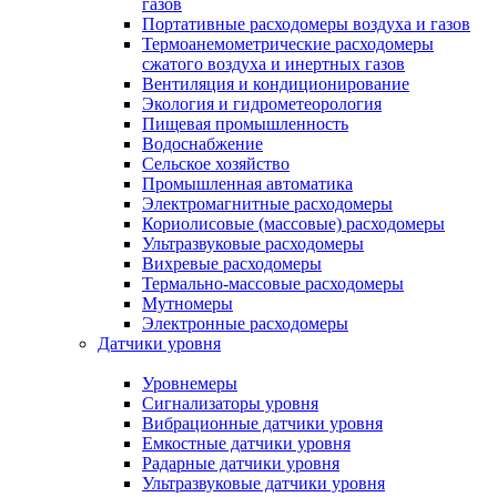
газов
Портативные расходомеры воздуха и газов
Термоанемометрические расходомеры
сжатого воздуха и инертных газов
Вентиляция и кондиционирование
Экология и гидрометеорология
Пищевая промышленность
Водоснабжение
Сельское хозяйство
Промышленная автоматика
Электромагнитные расходомеры
Кориолисовые (массовые) расходомеры
Ультразвуковые расходомеры
Вихревые расходомеры
Термально-массовые расходомеры
Мутномеры
Электронные расходомеры
Датчики уровня
Уровнемеры
Сигнализаторы уровня
Вибрационные датчики уровня
Емкостные датчики уровня
Радарные датчики уровня
Ультразвуковые датчики уровня