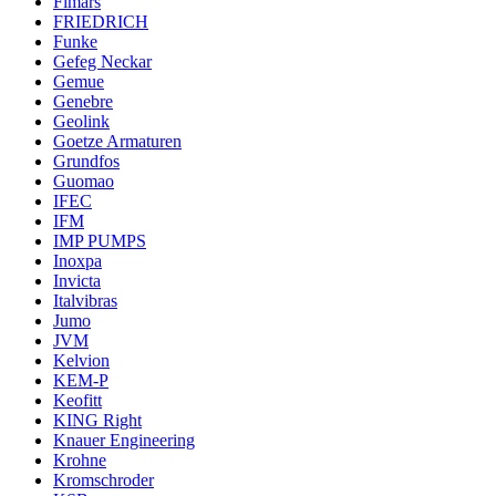
Fimars
FRIEDRICH
Funke
Gefeg Neckar
Gemue
Genebre
Geolink
Goetze Armaturen
Grundfos
Guomao
IFEC
IFM
IMP PUMPS
Inoxpa
Invicta
Italvibras
Jumo
JVM
Kelvion
KEM-P
Keofitt
KING Right
Knauer Engineering
Krohne
Kromschroder