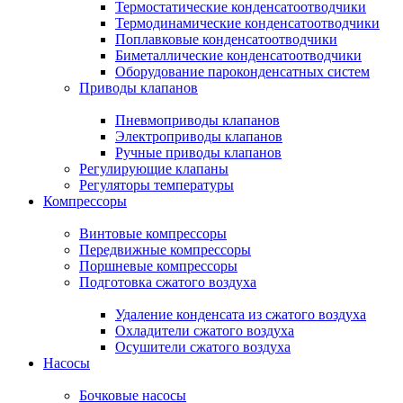
Термостатические конденсатоотводчики
Термодинамические конденсатоотводчики
Поплавковые конденсатоотводчики
Биметаллические конденсатоотводчики
Оборудование пароконденсатных систем
Приводы клапанов
Пневмоприводы клапанов
Электроприводы клапанов
Ручные приводы клапанов
Регулирующие клапаны
Регуляторы температуры
Компрессоры
Винтовые компрессоры
Передвижные компрессоры
Поршневые компрессоры
Подготовка сжатого воздуха
Удаление конденсата из сжатого воздуха
Охладители сжатого воздуха
Осушители сжатого воздуха
Насосы
Бочковые насосы