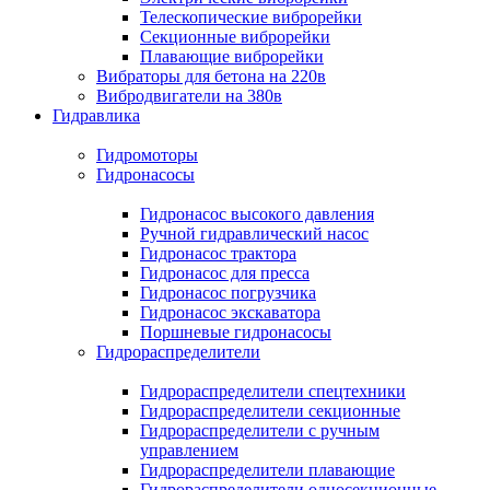
Телескопические виброрейки
Секционные виброрейки
Плавающие виброрейки
Вибраторы для бетона на 220в
Вибродвигатели на 380в
Гидравлика
Гидромоторы
Гидронасосы
Гидронасос высокого давления
Ручной гидравлический насос
Гидронасос трактора
Гидронасос для пресса
Гидронасос погрузчика
Гидронасос экскаватора
Поршневые гидронасосы
Гидрораспределители
Гидрораспределители спецтехники
Гидрораспределители секционные
Гидрораспределители с ручным
управлением
Гидрораспределители плавающие
Гидрораспределители односекционные