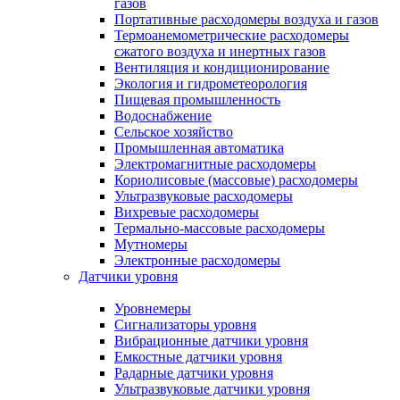
газов
Портативные расходомеры воздуха и газов
Термоанемометрические расходомеры
сжатого воздуха и инертных газов
Вентиляция и кондиционирование
Экология и гидрометеорология
Пищевая промышленность
Водоснабжение
Сельское хозяйство
Промышленная автоматика
Электромагнитные расходомеры
Кориолисовые (массовые) расходомеры
Ультразвуковые расходомеры
Вихревые расходомеры
Термально-массовые расходомеры
Мутномеры
Электронные расходомеры
Датчики уровня
Уровнемеры
Сигнализаторы уровня
Вибрационные датчики уровня
Емкостные датчики уровня
Радарные датчики уровня
Ультразвуковые датчики уровня