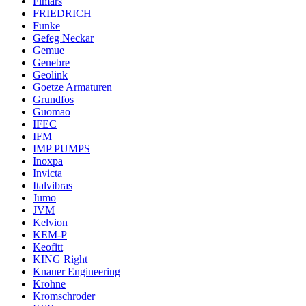
Fimars
FRIEDRICH
Funke
Gefeg Neckar
Gemue
Genebre
Geolink
Goetze Armaturen
Grundfos
Guomao
IFEC
IFM
IMP PUMPS
Inoxpa
Invicta
Italvibras
Jumo
JVM
Kelvion
KEM-P
Keofitt
KING Right
Knauer Engineering
Krohne
Kromschroder