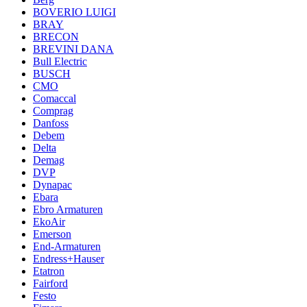
BOVERIO LUIGI
BRAY
BRECON
BREVINI DANA
Bull Electric
BUSCH
CMO
Comaccal
Comprag
Danfoss
Debem
Delta
Demag
DVP
Dynapac
Ebara
Ebro Armaturen
EkoAir
Emerson
End-Armaturen
Endress+Hauser
Etatron
Fairford
Festo