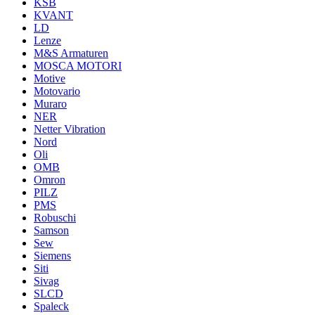
KSB
KVANT
LD
Lenze
M&S Armaturen
MOSCA MOTORI
Motive
Motovario
Muraro
NER
Netter Vibration
Nord
Oli
OMB
Omron
PILZ
PMS
Robuschi
Samson
Sew
Siemens
Siti
Sivag
SLCD
Spaleck