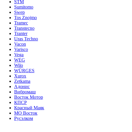
STM
Sumitomo
Swep
Tos Znojmo
Tramec
Transtecno
Tranter
Uras Techno
Vacon
Varisco
Vega
WEG
Wilo
WÜRGES
Xurox
Zetkama
Адонис
Вибромаш
Восток Мотор
КПСР
Красный Маяк
МО Восток
Русэлком