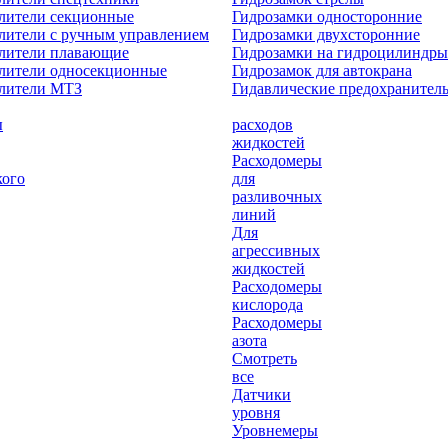
лители секционные
Гидрозамки односторонние
лители с ручным управлением
Гидрозамки двухсторонние
елители плавающие
Гидрозамки на гидроцилиндры
лители односекционные
Гидрозамок для автокрана
елители МТЗ
Гидавлические предохранител
ы
расходов
жидкостей
Расходомеры
кого
для
разливочных
линий
Для
агрессивных
жидкостей
Расходомеры
кислорода
Расходомеры
азота
Смотреть
все
Датчики
уровня
Уровнемеры