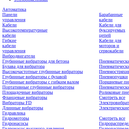
Автоматика
Панели
Барабанные
управления
кабели
Кабели
Кабели для
Высокотемпературные
буксируемых
кабели
цепей
Гибкие
Кабели для
кабели
моторов и
управления
сервокабели
Вибродвигатели
Глубинные вибраторы для бетона
Пневматическ
Булава для вибратора
Пневматическ
Высокочастотные глубинные вибраторы
Пневмостряхи
Глубинные вибраторы с булавой
Пневмопушки
Глубинные вибраторы с гибким валом
Поршневые пн
Портативные глубинные вибраторы
Пневматическ
Площадочные вибраторы
Роликовые пне
Фланцевые вибраторы
Смотреть все
Вибраторы FD
Электровибрат
Длинные вибраторы
Электрические
Гидравлика
Гидромоторы
Смотреть все
Гидронасосы
Гидрораспреде
Гидронасос высокого давления
Гидрораспреде