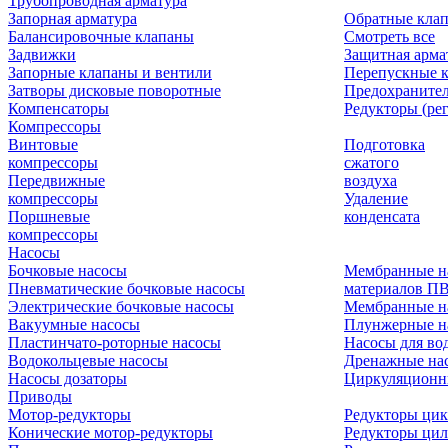
Трубопроводная арматура
Запорная арматура
Обратные кла
Балансировочные клапаны
Смотреть все
Задвижки
Защитная арма
Запорные клапаны и вентили
Перепускные 
Затворы дисковые поворотные
Предохраните
Компенсаторы
Редукторы (ре
Компрессоры
Винтовые
Подготовка
компрессоры
сжатого
Передвижные
воздуха
компрессоры
Удаление
Поршневые
конденсата
компрессоры
Насосы
Бочковые насосы
Мембранные н
Пневматические бочковые насосы
материалов П
Электрические бочковые насосы
Мембранные н
Вакуумные насосы
Плунжерные н
Пластинчато-роторные насосы
Насосы для во
Водокольцевые насосы
Дренажные нас
Насосы дозаторы
Циркуляционн
Приводы
Мотор-редукторы
Редукторы ци
Конические мотор-редукторы
Редукторы ци