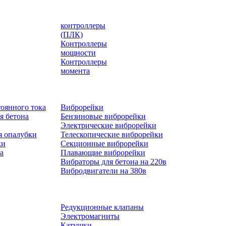
контроллеры
(ПЛК)
Контроллеры
мощности
Контроллеры
момента
оянного тока
Виброрейки
я бетона
Бензиновые виброрейки
Электрические виброрейки
я опалубки
Телескопические виброрейки
ки
Секционные виброрейки
а
Плавающие виброрейки
Вибраторы для бетона на 220в
Вибродвигатели на 380в
Редукционные клапаны
Электромагниты
Катушки