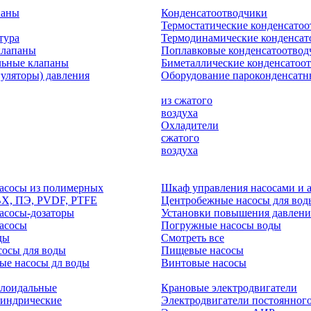
паны
Конденсатоотводчики
Термостатические конденсато
тура
Термодинамические конденсат
клапаны
Поплавковые конденсатоотвод
льные клапаны
Биметаллические конденсатоо
гуляторы) давления
Оборудование пароконденсатн
из сжатого
воздуха
Охладители
сжатого
воздуха
асосы из полимерных
Шкаф управления насосами и 
ВХ, ПЭ, PVDF, PTFE
Центробежные насосы для вод
асосы-дозаторы
Установки повышения давлени
асосы
Погружные насосы воды
ды
Смотреть все
осы для воды
Пищевые насосы
ые насосы дл воды
Винтовые насосы
клоидальные
Крановые электродвигатели
линдрические
Электродвигатели постоянного