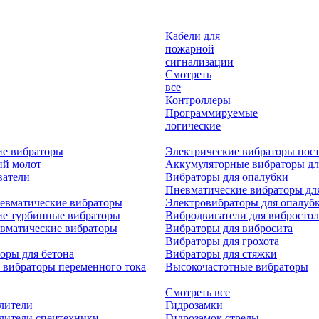
Кабели для
пожарной
сигнализации
Смотреть
все
Контроллеры
Программируемые
логические
ие вибраторы
Электрические вибраторы пост
ий молот
Аккумуляторные вибраторы дл
ватели
Вибраторы для опалубки
Пневматические вибраторы дл
евматические вибраторы
Электровибраторы для опалуб
ие турбинные вибраторы
Вибродвигатели для вибростол
вматические вибраторы
Вибраторы для вибросита
Вибраторы для грохота
оры для бетона
Вибраторы для стяжки
 вибраторы переменного тока
Высокочастотные вибраторы
Смотреть все
лители
Гидрозамки
лители спецтехники
Гидрозамок стрелы