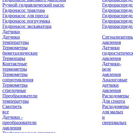
Ручной гидравлический насос
Гидрораспреде
Гидронасос трактора
Гидрораспреде
Гидронасос для пресса
Гидрораспред
Гидронасос погрузчика
Гидрораспреде
Гидронасос экскаватора
Гидрораспред
Датчики
Датчики
Сигнализатор
температуры
давления
Термометры
Датчики
биметаллические
гидростатичес
Термопары
давления
Контактные
Датчики-
термометры
реле
Термометры
давления
сопротивления
Аналоговые
Термометры
датчики
стрелочные
давления
Преобразователи
Расходомеры
температуры
Для спирта
Смотреть
Расходомеры
все
для малых
Датчики -
и
преобразователи
сверхмалых
давления