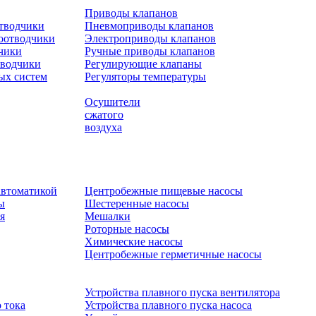
Приводы клапанов
отводчики
Пневмоприводы клапанов
оотводчики
Электроприводы клапанов
чики
Ручные приводы клапанов
тводчики
Регулирующие клапаны
ых систем
Регуляторы температуры
Осушители
сжатого
воздуха
автоматикой
Центробежные пищевые насосы
ы
Шестеренные насосы
я
Мешалки
Роторные насосы
Химические насосы
Центробежные герметичные насосы
Устройства плавного пуска вентилятора
 тока
Устройства плавного пуска насоса