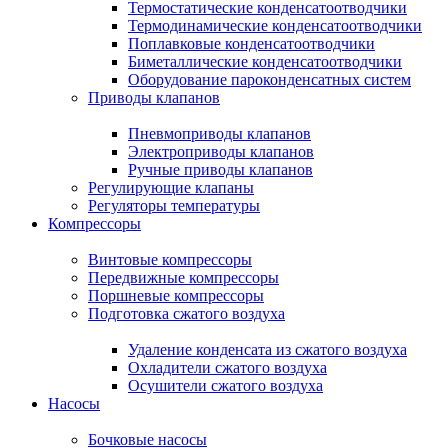
Термостатические конденсатоотводчики
Термодинамические конденсатоотводчики
Поплавковые конденсатоотводчики
Биметаллические конденсатоотводчики
Оборудование пароконденсатных систем
Приводы клапанов
Пневмоприводы клапанов
Электроприводы клапанов
Ручные приводы клапанов
Регулирующие клапаны
Регуляторы температуры
Компрессоры
Винтовые компрессоры
Передвижные компрессоры
Поршневые компрессоры
Подготовка сжатого воздуха
Удаление конденсата из сжатого воздуха
Охладители сжатого воздуха
Осушители сжатого воздуха
Насосы
Бочковые насосы