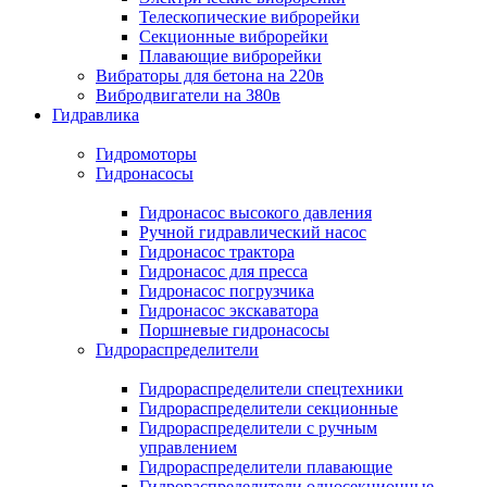
Телескопические виброрейки
Секционные виброрейки
Плавающие виброрейки
Вибраторы для бетона на 220в
Вибродвигатели на 380в
Гидравлика
Гидромоторы
Гидронасосы
Гидронасос высокого давления
Ручной гидравлический насос
Гидронасос трактора
Гидронасос для пресса
Гидронасос погрузчика
Гидронасос экскаватора
Поршневые гидронасосы
Гидрораспределители
Гидрораспределители спецтехники
Гидрораспределители секционные
Гидрораспределители с ручным
управлением
Гидрораспределители плавающие
Гидрораспределители односекционные