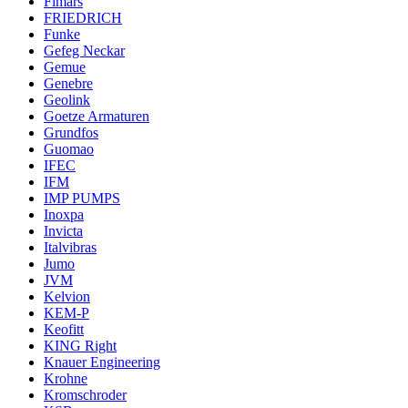
Fimars
FRIEDRICH
Funke
Gefeg Neckar
Gemue
Genebre
Geolink
Goetze Armaturen
Grundfos
Guomao
IFEC
IFM
IMP PUMPS
Inoxpa
Invicta
Italvibras
Jumo
JVM
Kelvion
KEM-P
Keofitt
KING Right
Knauer Engineering
Krohne
Kromschroder