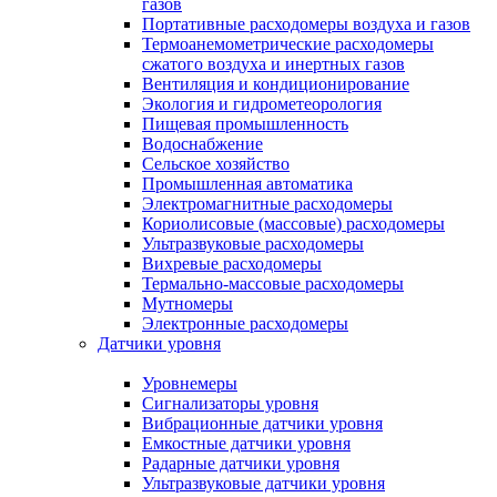
газов
Портативные расходомеры воздуха и газов
Термоанемометрические расходомеры
сжатого воздуха и инертных газов
Вентиляция и кондиционирование
Экология и гидрометеорология
Пищевая промышленность
Водоснабжение
Сельское хозяйство
Промышленная автоматика
Электромагнитные расходомеры
Кориолисовые (массовые) расходомеры
Ультразвуковые расходомеры
Вихревые расходомеры
Термально-массовые расходомеры
Мутномеры
Электронные расходомеры
Датчики уровня
Уровнемеры
Сигнализаторы уровня
Вибрационные датчики уровня
Емкостные датчики уровня
Радарные датчики уровня
Ультразвуковые датчики уровня