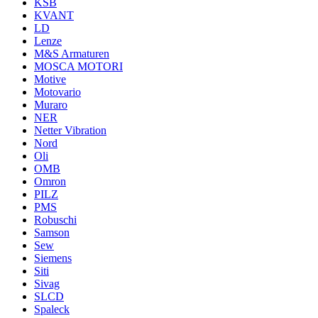
KSB
KVANT
LD
Lenze
M&S Armaturen
MOSCA MOTORI
Motive
Motovario
Muraro
NER
Netter Vibration
Nord
Oli
OMB
Omron
PILZ
PMS
Robuschi
Samson
Sew
Siemens
Siti
Sivag
SLCD
Spaleck