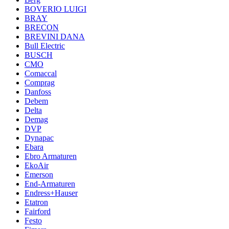
BOVERIO LUIGI
BRAY
BRECON
BREVINI DANA
Bull Electric
BUSCH
CMO
Comaccal
Comprag
Danfoss
Debem
Delta
Demag
DVP
Dynapac
Ebara
Ebro Armaturen
EkoAir
Emerson
End-Armaturen
Endress+Hauser
Etatron
Fairford
Festo