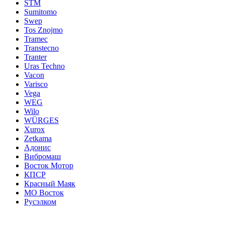
STM
Sumitomo
Swep
Tos Znojmo
Tramec
Transtecno
Tranter
Uras Techno
Vacon
Varisco
Vega
WEG
Wilo
WÜRGES
Xurox
Zetkama
Адонис
Вибромаш
Восток Мотор
КПСР
Красный Маяк
МО Восток
Русэлком