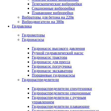
Телескопические виброрейки
Секционные виброрейки
Плавающие виброрейки
Вибраторы для бетона на 220в
Вибродвигатели на 380в
Гидравлика
Гидромоторы
Гидронасосы
Гидронасос высокого давления
Ручной гидравлический насос
Гидронасос трактора
Гидронасос для пресса
Гидронасос погрузчика
Гидронасос экскаватора
Поршневые гидронасосы
Гидрораспределители
Гидрораспределители спецтехники
Гидрораспределители секционные
Гидрораспределители с ручным
управлением
Гидрораспределители плавающие
Гидрораспределители односекционные