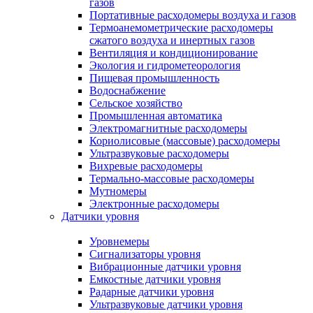
газов
Портативные расходомеры воздуха и газов
Термоанемометрические расходомеры
сжатого воздуха и инертных газов
Вентиляция и кондиционирование
Экология и гидрометеорология
Пищевая промышленность
Водоснабжение
Сельское хозяйство
Промышленная автоматика
Электромагнитные расходомеры
Кориолисовые (массовые) расходомеры
Ультразвуковые расходомеры
Вихревые расходомеры
Термально-массовые расходомеры
Мутномеры
Электронные расходомеры
Датчики уровня
Уровнемеры
Сигнализаторы уровня
Вибрационные датчики уровня
Емкостные датчики уровня
Радарные датчики уровня
Ультразвуковые датчики уровня