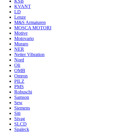
KSB
KVANT
LD
Lenze
M&S Armaturen
MOSCA MOTORI
Motive
Motovario
Muraro
NER
Netter Vibration
Nord
Oli
OMB
Omron
PILZ
PMS
Robuschi
Samson
Sew
Siemens
Siti
Sivag
SLCD
Spaleck