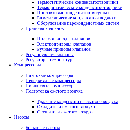
Термостатические конденсатоотводчики
Термодинамические конденсатоотводчики
Поплавковые конденсатоотводчики
Биметаллические конденсатоотводчики
Оборудование пароконденсатных систем
Приводы клапанов
Пневмоприводы клапанов
Электроприводы клапанов
Ручные приводы клапанов
Регулирующие клапаны
Регуляторы температуры
Компрессоры
Винтовые компрессоры
Передвижные компрессоры
Поршневые компрессоры
Подготовка сжатого воздуха
Удаление конденсата из сжатого воздуха
Охладители сжатого воздуха
Осушители сжатого воздуха
Насосы
Бочковые насосы