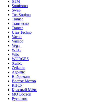
STM
Sumitomo
Swep
Tos Znojmo
Tramec
Transtecno
Tranter
Uras Techno
Vacon
Varisco
Vega
WEG
Wilo
WÜRGES
Xurox
Zetkama
Адонис
Вибромаш
Восток Мотор
КПСР
Красный Маяк
МО Восток
Русэлком