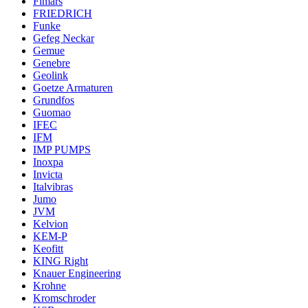
Fimars
FRIEDRICH
Funke
Gefeg Neckar
Gemue
Genebre
Geolink
Goetze Armaturen
Grundfos
Guomao
IFEC
IFM
IMP PUMPS
Inoxpa
Invicta
Italvibras
Jumo
JVM
Kelvion
KEM-P
Keofitt
KING Right
Knauer Engineering
Krohne
Kromschroder