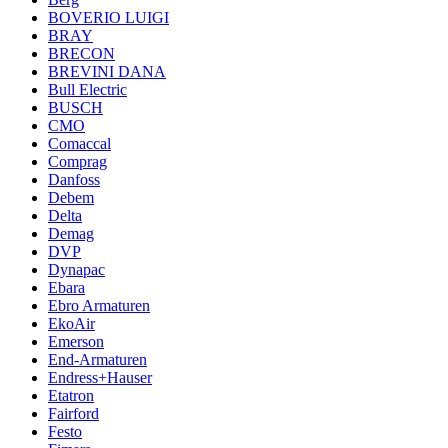
BOVERIO LUIGI
BRAY
BRECON
BREVINI DANA
Bull Electric
BUSCH
CMO
Comaccal
Comprag
Danfoss
Debem
Delta
Demag
DVP
Dynapac
Ebara
Ebro Armaturen
EkoAir
Emerson
End-Armaturen
Endress+Hauser
Etatron
Fairford
Festo