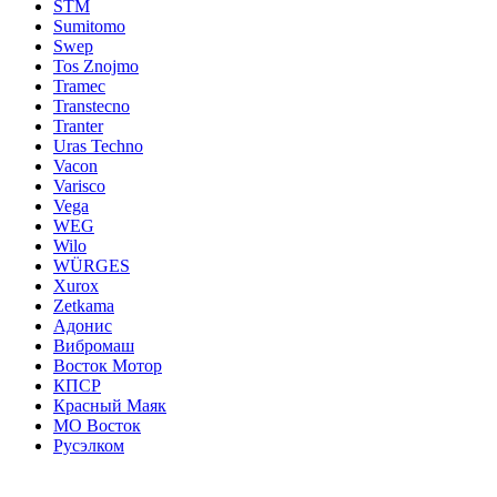
STM
Sumitomo
Swep
Tos Znojmo
Tramec
Transtecno
Tranter
Uras Techno
Vacon
Varisco
Vega
WEG
Wilo
WÜRGES
Xurox
Zetkama
Адонис
Вибромаш
Восток Мотор
КПСР
Красный Маяк
МО Восток
Русэлком