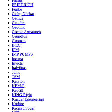
Fimars
FRIEDRICH
Funke
Gefeg Neckar
Gemue
Genebre
Geolink
Goetze Armaturen
Grundfos
Guomao
IFEC
IFM
IMP PUMPS
Inoxpa
Invicta
Italvibras
Jumo
JVM
Kelvion
KEM-P
Keofitt
KING Right
Knauer Engineering
Krohne
Kromschroder