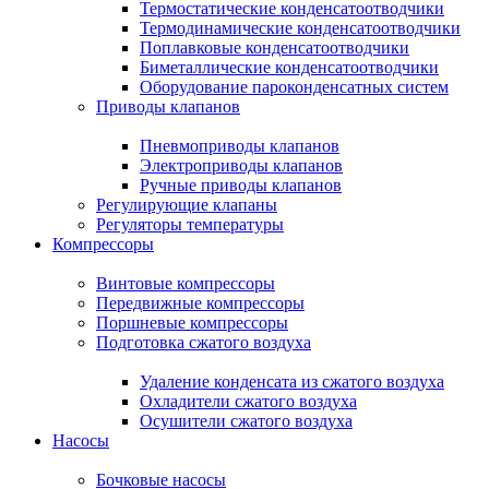
Термостатические конденсатоотводчики
Термодинамические конденсатоотводчики
Поплавковые конденсатоотводчики
Биметаллические конденсатоотводчики
Оборудование пароконденсатных систем
Приводы клапанов
Пневмоприводы клапанов
Электроприводы клапанов
Ручные приводы клапанов
Регулирующие клапаны
Регуляторы температуры
Компрессоры
Винтовые компрессоры
Передвижные компрессоры
Поршневые компрессоры
Подготовка сжатого воздуха
Удаление конденсата из сжатого воздуха
Охладители сжатого воздуха
Осушители сжатого воздуха
Насосы
Бочковые насосы