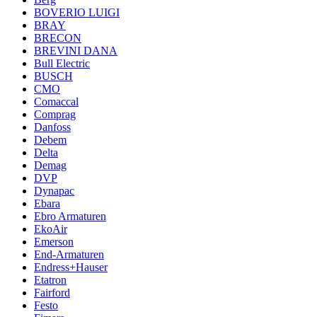
BOVERIO LUIGI
BRAY
BRECON
BREVINI DANA
Bull Electric
BUSCH
CMO
Comaccal
Comprag
Danfoss
Debem
Delta
Demag
DVP
Dynapac
Ebara
Ebro Armaturen
EkoAir
Emerson
End-Armaturen
Endress+Hauser
Etatron
Fairford
Festo