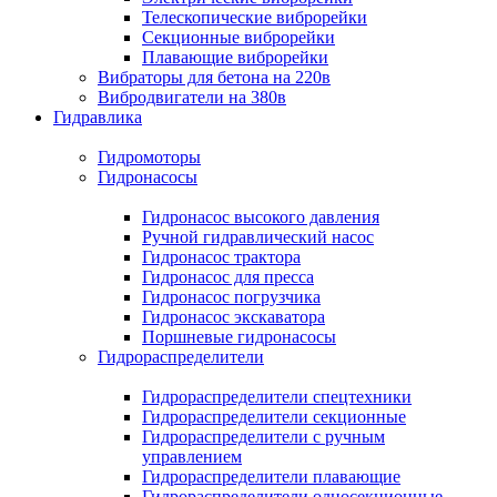
Телескопические виброрейки
Секционные виброрейки
Плавающие виброрейки
Вибраторы для бетона на 220в
Вибродвигатели на 380в
Гидравлика
Гидромоторы
Гидронасосы
Гидронасос высокого давления
Ручной гидравлический насос
Гидронасос трактора
Гидронасос для пресса
Гидронасос погрузчика
Гидронасос экскаватора
Поршневые гидронасосы
Гидрораспределители
Гидрораспределители спецтехники
Гидрораспределители секционные
Гидрораспределители с ручным
управлением
Гидрораспределители плавающие
Гидрораспределители односекционные