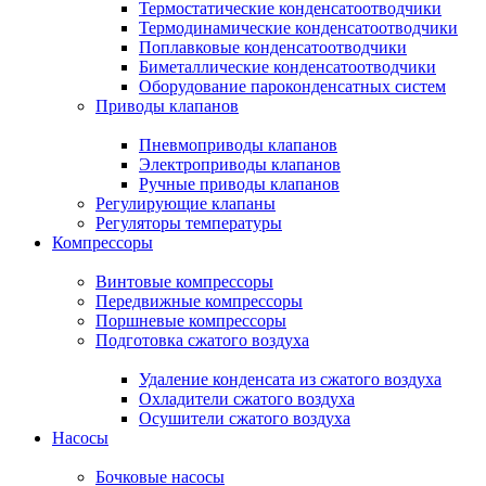
Термостатические конденсатоотводчики
Термодинамические конденсатоотводчики
Поплавковые конденсатоотводчики
Биметаллические конденсатоотводчики
Оборудование пароконденсатных систем
Приводы клапанов
Пневмоприводы клапанов
Электроприводы клапанов
Ручные приводы клапанов
Регулирующие клапаны
Регуляторы температуры
Компрессоры
Винтовые компрессоры
Передвижные компрессоры
Поршневые компрессоры
Подготовка сжатого воздуха
Удаление конденсата из сжатого воздуха
Охладители сжатого воздуха
Осушители сжатого воздуха
Насосы
Бочковые насосы