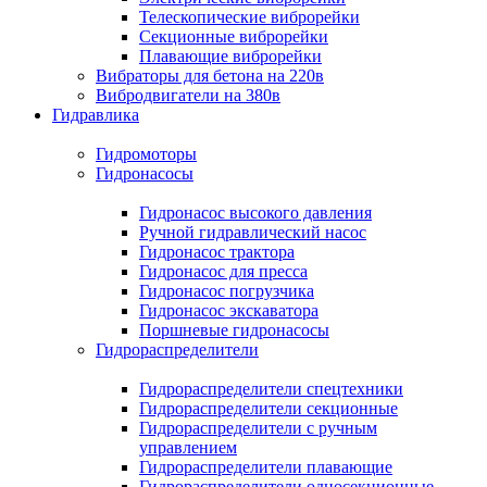
Телескопические виброрейки
Секционные виброрейки
Плавающие виброрейки
Вибраторы для бетона на 220в
Вибродвигатели на 380в
Гидравлика
Гидромоторы
Гидронасосы
Гидронасос высокого давления
Ручной гидравлический насос
Гидронасос трактора
Гидронасос для пресса
Гидронасос погрузчика
Гидронасос экскаватора
Поршневые гидронасосы
Гидрораспределители
Гидрораспределители спецтехники
Гидрораспределители секционные
Гидрораспределители с ручным
управлением
Гидрораспределители плавающие
Гидрораспределители односекционные