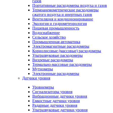
газов
Портативные расходомеры воздуха и газов
Термоанемометрические расходомеры
сжатого воздуха и инертных газов
Вентиляция и кондиционирование
Экология и гидрометеорология
Пищевая промышленность
Водоснабжение
Сельское хозяйство
Промышленная автоматика
Электромагнитные расходомеры
Кориолисовые (массовые) расходомеры
Ультразвуковые расходомеры
Вихревые расходомеры
Термально-массовые расходомеры
Мутномеры
Электронные расходомеры
Датчики уровня
Уровнемеры
Сигнализаторы уровня
Вибрационные датчики уровня
Емкостные датчики уровня
Радарные датчики уровня
Ультразвуковые датчики уровня