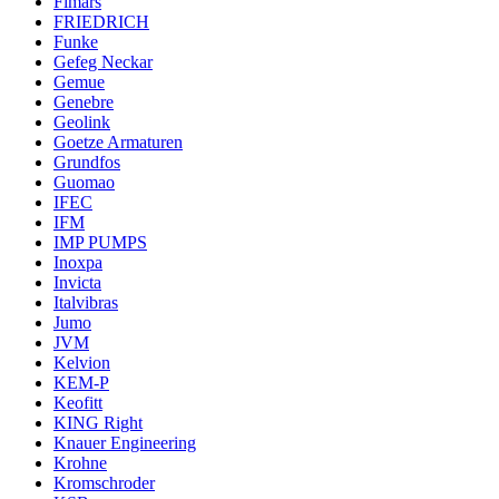
Fimars
FRIEDRICH
Funke
Gefeg Neckar
Gemue
Genebre
Geolink
Goetze Armaturen
Grundfos
Guomao
IFEC
IFM
IMP PUMPS
Inoxpa
Invicta
Italvibras
Jumo
JVM
Kelvion
KEM-P
Keofitt
KING Right
Knauer Engineering
Krohne
Kromschroder