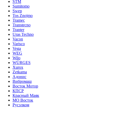
STM
Sumitomo
Swep
Tos Znojmo
Tramec
Transtecno
Tranter
Uras Techno
Vacon
Varisco
Vega
WEG
Wilo
WÜRGES
Xurox
Zetkama
Адонис
Вибромаш
Восток Мотор
КПСР
Красный Маяк
МО Восток
Русэлком