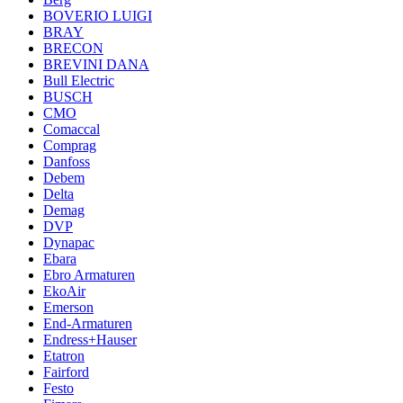
BOVERIO LUIGI
BRAY
BRECON
BREVINI DANA
Bull Electric
BUSCH
CMO
Comaccal
Comprag
Danfoss
Debem
Delta
Demag
DVP
Dynapac
Ebara
Ebro Armaturen
EkoAir
Emerson
End-Armaturen
Endress+Hauser
Etatron
Fairford
Festo