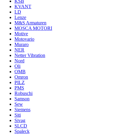
KSB
KVANT
LD
Lenze
M&S Armaturen
MOSCA MOTORI
Motive
Motovario
Muraro
NER
Netter Vibration
Nord
Oli
OMB
Omron
PILZ
PMS
Robuschi
Samson
Sew
Siemens
Siti
Sivag
SLCD
Spaleck