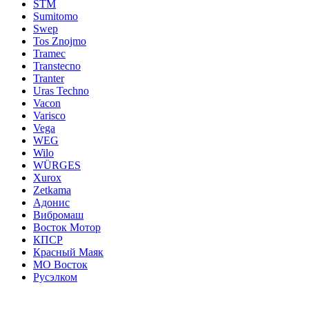
STM
Sumitomo
Swep
Tos Znojmo
Tramec
Transtecno
Tranter
Uras Techno
Vacon
Varisco
Vega
WEG
Wilo
WÜRGES
Xurox
Zetkama
Адонис
Вибромаш
Восток Мотор
КПСР
Красный Маяк
МО Восток
Русэлком