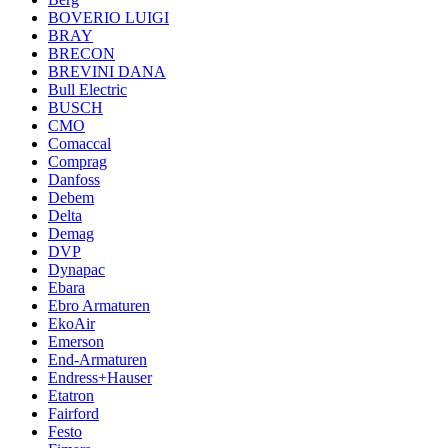
BOVERIO LUIGI
BRAY
BRECON
BREVINI DANA
Bull Electric
BUSCH
CMO
Comaccal
Comprag
Danfoss
Debem
Delta
Demag
DVP
Dynapac
Ebara
Ebro Armaturen
EkoAir
Emerson
End-Armaturen
Endress+Hauser
Etatron
Fairford
Festo