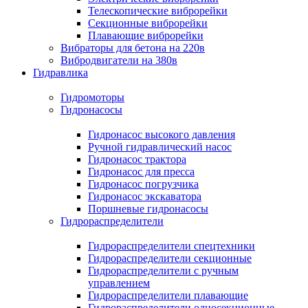
Телескопические виброрейки
Секционные виброрейки
Плавающие виброрейки
Вибраторы для бетона на 220в
Вибродвигатели на 380в
Гидравлика
Гидромоторы
Гидронасосы
Гидронасос высокого давления
Ручной гидравлический насос
Гидронасос трактора
Гидронасос для пресса
Гидронасос погрузчика
Гидронасос экскаватора
Поршневые гидронасосы
Гидрораспределители
Гидрораспределители спецтехники
Гидрораспределители секционные
Гидрораспределители с ручным
управлением
Гидрораспределители плавающие
Гидрораспределители односекционные