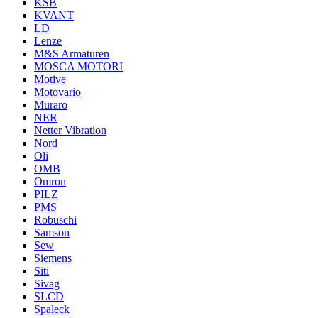
KSB
KVANT
LD
Lenze
M&S Armaturen
MOSCA MOTORI
Motive
Motovario
Muraro
NER
Netter Vibration
Nord
Oli
OMB
Omron
PILZ
PMS
Robuschi
Samson
Sew
Siemens
Siti
Sivag
SLCD
Spaleck