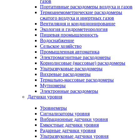
газов
Портативные расходомеры воздуха и газов
Термоанемометрические расходомеры
сжатого воздуха и инертных газов
Вентиляция и кондиционирование
Экология и гидрометеорология
Пищевая промышленность
Водоснабжение
Сельское хозяйство
Промышленная автоматика
Электромагнитные расходомеры
Кориолисовые (массовые) расходомеры
Ультразвуковые расходомеры
Вихревые расходомеры
Термально-массовые расходомеры
Мутномеры
Электронные расходомеры
Датчики уровня
Уровнемеры
Сигнализаторы уровня
Вибрационные датчики уровня
Емкостные датчики уровня
Радарные датчики уровня
Ультразвуковые датчики уровня