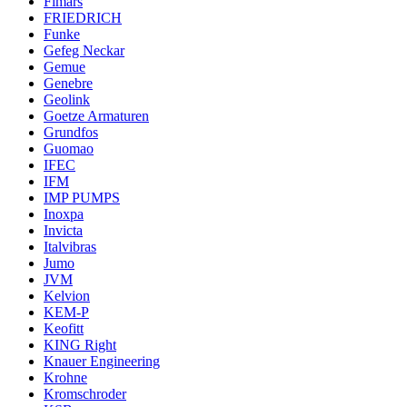
Fimars
FRIEDRICH
Funke
Gefeg Neckar
Gemue
Genebre
Geolink
Goetze Armaturen
Grundfos
Guomao
IFEC
IFM
IMP PUMPS
Inoxpa
Invicta
Italvibras
Jumo
JVM
Kelvion
KEM-P
Keofitt
KING Right
Knauer Engineering
Krohne
Kromschroder