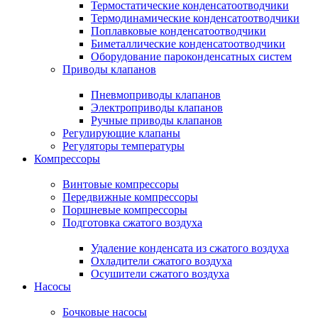
Термостатические конденсатоотводчики
Термодинамические конденсатоотводчики
Поплавковые конденсатоотводчики
Биметаллические конденсатоотводчики
Оборудование пароконденсатных систем
Приводы клапанов
Пневмоприводы клапанов
Электроприводы клапанов
Ручные приводы клапанов
Регулирующие клапаны
Регуляторы температуры
Компрессоры
Винтовые компрессоры
Передвижные компрессоры
Поршневые компрессоры
Подготовка сжатого воздуха
Удаление конденсата из сжатого воздуха
Охладители сжатого воздуха
Осушители сжатого воздуха
Насосы
Бочковые насосы