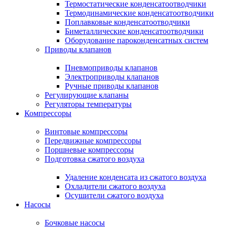
Термостатические конденсатоотводчики
Термодинамические конденсатоотводчики
Поплавковые конденсатоотводчики
Биметаллические конденсатоотводчики
Оборудование пароконденсатных систем
Приводы клапанов
Пневмоприводы клапанов
Электроприводы клапанов
Ручные приводы клапанов
Регулирующие клапаны
Регуляторы температуры
Компрессоры
Винтовые компрессоры
Передвижные компрессоры
Поршневые компрессоры
Подготовка сжатого воздуха
Удаление конденсата из сжатого воздуха
Охладители сжатого воздуха
Осушители сжатого воздуха
Насосы
Бочковые насосы