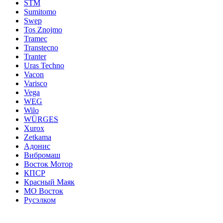
STM
Sumitomo
Swep
Tos Znojmo
Tramec
Transtecno
Tranter
Uras Techno
Vacon
Varisco
Vega
WEG
Wilo
WÜRGES
Xurox
Zetkama
Адонис
Вибромаш
Восток Мотор
КПСР
Красный Маяк
МО Восток
Русэлком