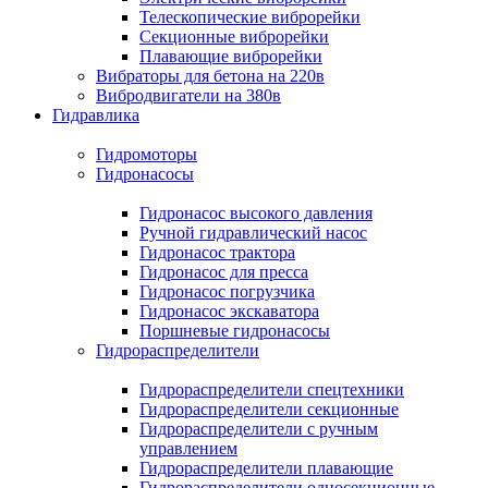
Телескопические виброрейки
Секционные виброрейки
Плавающие виброрейки
Вибраторы для бетона на 220в
Вибродвигатели на 380в
Гидравлика
Гидромоторы
Гидронасосы
Гидронасос высокого давления
Ручной гидравлический насос
Гидронасос трактора
Гидронасос для пресса
Гидронасос погрузчика
Гидронасос экскаватора
Поршневые гидронасосы
Гидрораспределители
Гидрораспределители спецтехники
Гидрораспределители секционные
Гидрораспределители с ручным
управлением
Гидрораспределители плавающие
Гидрораспределители односекционные