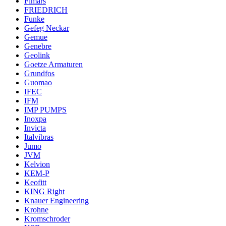
Fimars
FRIEDRICH
Funke
Gefeg Neckar
Gemue
Genebre
Geolink
Goetze Armaturen
Grundfos
Guomao
IFEC
IFM
IMP PUMPS
Inoxpa
Invicta
Italvibras
Jumo
JVM
Kelvion
KEM-P
Keofitt
KING Right
Knauer Engineering
Krohne
Kromschroder