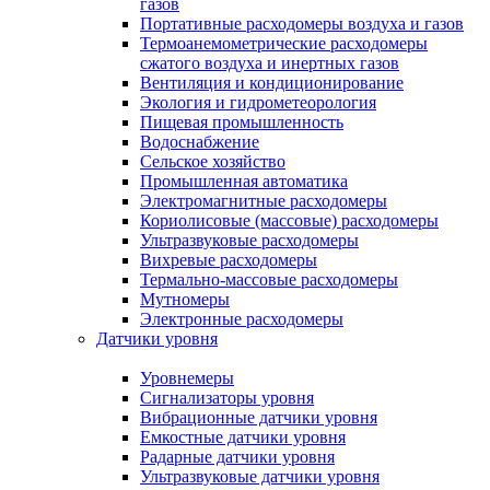
газов
Портативные расходомеры воздуха и газов
Термоанемометрические расходомеры
сжатого воздуха и инертных газов
Вентиляция и кондиционирование
Экология и гидрометеорология
Пищевая промышленность
Водоснабжение
Сельское хозяйство
Промышленная автоматика
Электромагнитные расходомеры
Кориолисовые (массовые) расходомеры
Ультразвуковые расходомеры
Вихревые расходомеры
Термально-массовые расходомеры
Мутномеры
Электронные расходомеры
Датчики уровня
Уровнемеры
Сигнализаторы уровня
Вибрационные датчики уровня
Емкостные датчики уровня
Радарные датчики уровня
Ультразвуковые датчики уровня