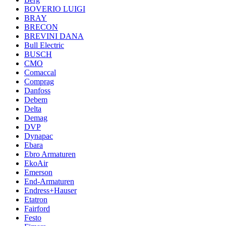
BOVERIO LUIGI
BRAY
BRECON
BREVINI DANA
Bull Electric
BUSCH
CMO
Comaccal
Comprag
Danfoss
Debem
Delta
Demag
DVP
Dynapac
Ebara
Ebro Armaturen
EkoAir
Emerson
End-Armaturen
Endress+Hauser
Etatron
Fairford
Festo