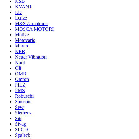
KSB
KVANT
LD
Lenze
M&S Armaturen
MOSCA MOTORI
Motive
Motovario
Muraro
NER
Netter Vibration
Nord
Oli
OMB
Omron
PILZ
PMS
Robuschi
Samson
Sew
Siemens
Siti
Sivag
SLCD
Spaleck