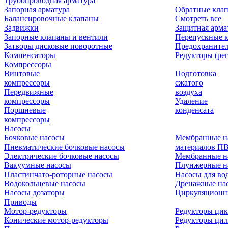
Трубопроводная арматура
Запорная арматура
Обратные кла
Балансировочные клапаны
Смотреть все
Задвижки
Защитная арма
Запорные клапаны и вентили
Перепускные 
Затворы дисковые поворотные
Предохраните
Компенсаторы
Редукторы (ре
Компрессоры
Винтовые
Подготовка
компрессоры
сжатого
Передвижные
воздуха
компрессоры
Удаление
Поршневые
конденсата
компрессоры
Насосы
Бочковые насосы
Мембранные н
Пневматические бочковые насосы
материалов П
Электрические бочковые насосы
Мембранные н
Вакуумные насосы
Плунжерные н
Пластинчато-роторные насосы
Насосы для во
Водокольцевые насосы
Дренажные нас
Насосы дозаторы
Циркуляционн
Приводы
Мотор-редукторы
Редукторы ци
Конические мотор-редукторы
Редукторы ци