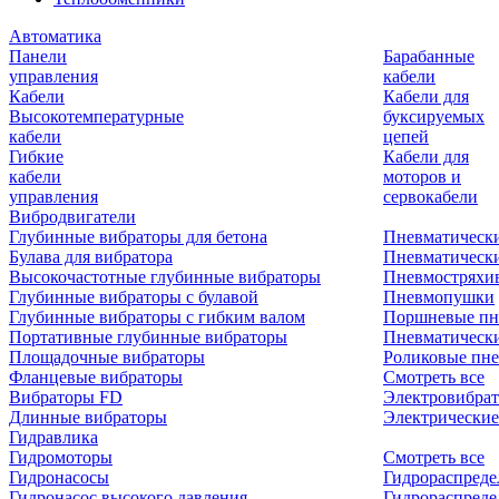
Автоматика
Панели
Барабанные
управления
кабели
Кабели
Кабели для
Высокотемпературные
буксируемых
кабели
цепей
Гибкие
Кабели для
кабели
моторов и
управления
сервокабели
Вибродвигатели
Глубинные вибраторы для бетона
Пневматическ
Булава для вибратора
Пневматическ
Высокочастотные глубинные вибраторы
Пневмостряхи
Глубинные вибраторы с булавой
Пневмопушки
Глубинные вибраторы с гибким валом
Поршневые пн
Портативные глубинные вибраторы
Пневматическ
Площадочные вибраторы
Роликовые пне
Фланцевые вибраторы
Смотреть все
Вибраторы FD
Электровибрат
Длинные вибраторы
Электрические
Гидравлика
Гидромоторы
Смотреть все
Гидронасосы
Гидрораспреде
Гидронасос высокого давления
Гидрораспреде