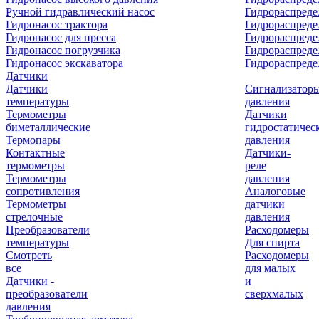
Ручной гидравлический насос
Гидрораспреде
Гидронасос трактора
Гидрораспреде
Гидронасос для пресса
Гидрораспред
Гидронасос погрузчика
Гидрораспреде
Гидронасос экскаватора
Гидрораспред
Датчики
Датчики
Сигнализатор
температуры
давления
Термометры
Датчики
биметаллические
гидростатичес
Термопары
давления
Контактные
Датчики-
термометры
реле
Термометры
давления
сопротивления
Аналоговые
Термометры
датчики
стрелочные
давления
Преобразователи
Расходомеры
температуры
Для спирта
Смотреть
Расходомеры
все
для малых
Датчики -
и
преобразователи
сверхмалых
давления