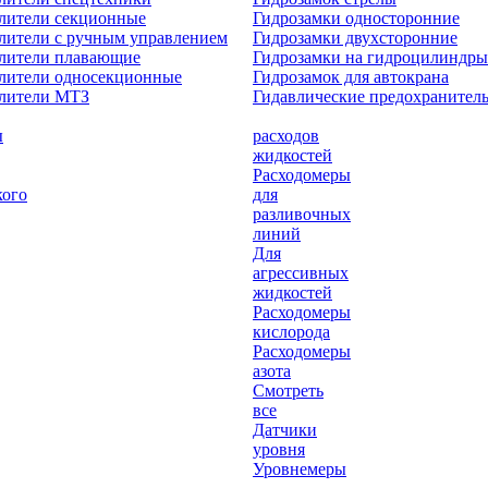
лители секционные
Гидрозамки односторонние
лители с ручным управлением
Гидрозамки двухсторонние
елители плавающие
Гидрозамки на гидроцилиндры
лители односекционные
Гидрозамок для автокрана
елители МТЗ
Гидавлические предохранител
ы
расходов
жидкостей
Расходомеры
кого
для
разливочных
линий
Для
агрессивных
жидкостей
Расходомеры
кислорода
Расходомеры
азота
Смотреть
все
Датчики
уровня
Уровнемеры