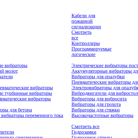
Кабели для
пожарной
сигнализации
Смотреть
все
Контроллеры
Программируемые
логические
ие вибраторы
Электрические вибраторы пост
ий молот
Аккумуляторные вибраторы дл
ватели
Вибраторы для опалубки
Пневматические вибраторы дл
евматические вибраторы
Электровибраторы для опалуб
ие турбинные вибраторы
Вибродвигатели для вибростол
вматические вибраторы
Вибраторы для вибросита
Вибраторы для грохота
оры для бетона
Вибраторы для стяжки
 вибраторы переменного тока
Высокочастотные вибраторы
Смотреть все
лители
Гидрозамки
лители спецтехники
Гидрозамок стрелы