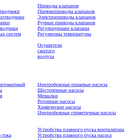
Приводы клапанов
отводчики
Пневмоприводы клапанов
оотводчики
Электроприводы клапанов
чики
Ручные приводы клапанов
тводчики
Регулирующие клапаны
ых систем
Регуляторы температуры
Осушители
сжатого
воздуха
автоматикой
Центробежные пищевые насосы
ы
Шестеренные насосы
я
Мешалки
Роторные насосы
Химические насосы
Центробежные герметичные насосы
Устройства плавного пуска вентилятора
 тока
Устройства плавного пуска насоса