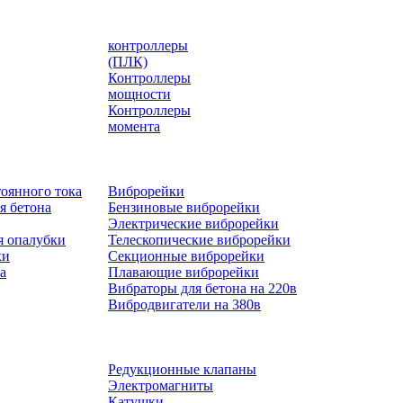
контроллеры
(ПЛК)
Контроллеры
мощности
Контроллеры
момента
оянного тока
Виброрейки
я бетона
Бензиновые виброрейки
Электрические виброрейки
я опалубки
Телескопические виброрейки
ки
Секционные виброрейки
а
Плавающие виброрейки
Вибраторы для бетона на 220в
Вибродвигатели на 380в
Редукционные клапаны
Электромагниты
Катушки