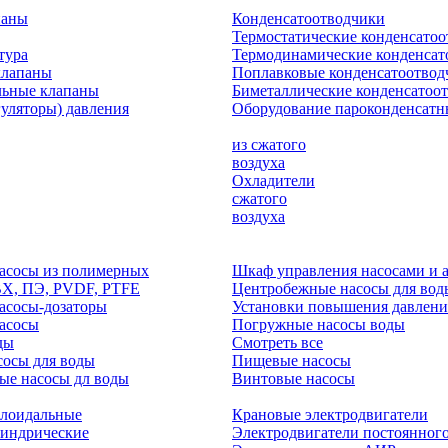
паны
Конденсатоотводчики
Термостатические конденсато
тура
Термодинамические конденсат
клапаны
Поплавковые конденсатоотвод
льные клапаны
Биметаллические конденсатоо
гуляторы) давления
Оборудование пароконденсатн
из сжатого
воздуха
Охладители
сжатого
воздуха
асосы из полимерных
Шкаф управления насосами и 
ВХ, ПЭ, PVDF, PTFE
Центробежные насосы для вод
асосы-дозаторы
Установки повышения давлени
асосы
Погружные насосы воды
ды
Смотреть все
осы для воды
Пищевые насосы
ые насосы дл воды
Винтовые насосы
клоидальные
Крановые электродвигатели
линдрические
Электродвигатели постоянного