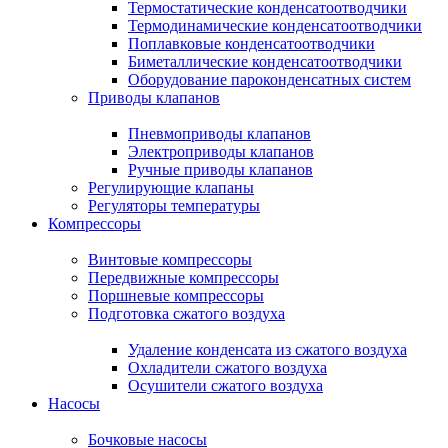
Термостатические конденсатоотводчики
Термодинамические конденсатоотводчики
Поплавковые конденсатоотводчики
Биметаллические конденсатоотводчики
Оборудование пароконденсатных систем
Приводы клапанов
Пневмоприводы клапанов
Электроприводы клапанов
Ручные приводы клапанов
Регулирующие клапаны
Регуляторы температуры
Компрессоры
Винтовые компрессоры
Передвижные компрессоры
Поршневые компрессоры
Подготовка сжатого воздуха
Удаление конденсата из сжатого воздуха
Охладители сжатого воздуха
Осушители сжатого воздуха
Насосы
Бочковые насосы