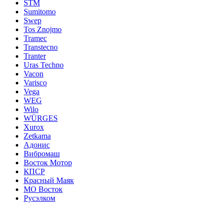
STM
Sumitomo
Swep
Tos Znojmo
Tramec
Transtecno
Tranter
Uras Techno
Vacon
Varisco
Vega
WEG
Wilo
WÜRGES
Xurox
Zetkama
Адонис
Вибромаш
Восток Мотор
КПСР
Красный Маяк
МО Восток
Русэлком