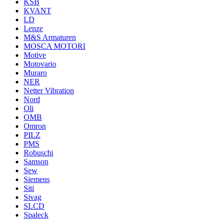
KSB
KVANT
LD
Lenze
M&S Armaturen
MOSCA MOTORI
Motive
Motovario
Muraro
NER
Netter Vibration
Nord
Oli
OMB
Omron
PILZ
PMS
Robuschi
Samson
Sew
Siemens
Siti
Sivag
SLCD
Spaleck