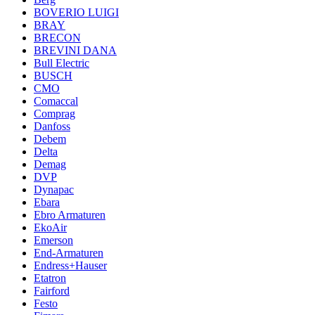
BOVERIO LUIGI
BRAY
BRECON
BREVINI DANA
Bull Electric
BUSCH
CMO
Comaccal
Comprag
Danfoss
Debem
Delta
Demag
DVP
Dynapac
Ebara
Ebro Armaturen
EkoAir
Emerson
End-Armaturen
Endress+Hauser
Etatron
Fairford
Festo