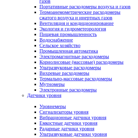
газов
Портативные расходомеры воздуха и газов
Термоанемометрические расходомеры
сжатого воздуха и инертных газов
Вентиляция и кондиционирование
Экология и гидрометеорология
Пищевая промышленность
Водоснабжение
Сельское хозяйство
Промышленная автоматика
Электромагнитные расходомеры
Кориолисовые (массовые) расходомеры
Ультразвуковые расходомеры
Вихревые расходомеры
Термально-массовые расходомеры
Мутномеры
Электронные расходомеры
Датчики уровня
Уровнемеры
Сигнализаторы уровня
Вибрационные датчики уровня
Емкостные датчики уровня
Радарные датчики уровня
Ультразвуковые датчики уровня