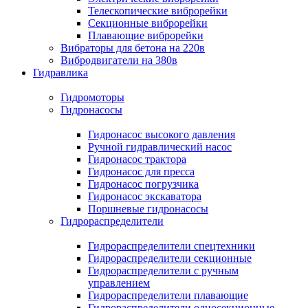
Телескопические виброрейки
Секционные виброрейки
Плавающие виброрейки
Вибраторы для бетона на 220в
Вибродвигатели на 380в
Гидравлика
Гидромоторы
Гидронасосы
Гидронасос высокого давления
Ручной гидравлический насос
Гидронасос трактора
Гидронасос для пресса
Гидронасос погрузчика
Гидронасос экскаватора
Поршневые гидронасосы
Гидрораспределители
Гидрораспределители спецтехники
Гидрораспределители секционные
Гидрораспределители с ручным
управлением
Гидрораспределители плавающие
Гидрораспределители односекционные