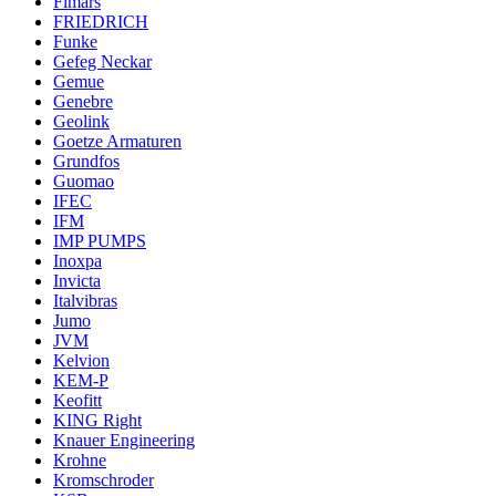
Fimars
FRIEDRICH
Funke
Gefeg Neckar
Gemue
Genebre
Geolink
Goetze Armaturen
Grundfos
Guomao
IFEC
IFM
IMP PUMPS
Inoxpa
Invicta
Italvibras
Jumo
JVM
Kelvion
KEM-P
Keofitt
KING Right
Knauer Engineering
Krohne
Kromschroder