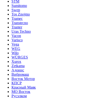
STM
Sumitomo
Swep
Tos Znojmo
Tramec
Transtecno
Tranter
Uras Techno
Vacon
Varisco
Vega
WEG
Wilo
WÜRGES
Xurox
Zetkama
Адонис
Вибромаш
Восток Мотор
КПСР
Красный Маяк
МО Восток
Русэлком