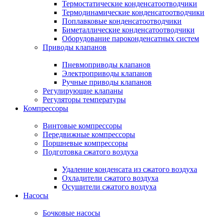
Термостатические конденсатоотводчики
Термодинамические конденсатоотводчики
Поплавковые конденсатоотводчики
Биметаллические конденсатоотводчики
Оборудование пароконденсатных систем
Приводы клапанов
Пневмоприводы клапанов
Электроприводы клапанов
Ручные приводы клапанов
Регулирующие клапаны
Регуляторы температуры
Компрессоры
Винтовые компрессоры
Передвижные компрессоры
Поршневые компрессоры
Подготовка сжатого воздуха
Удаление конденсата из сжатого воздуха
Охладители сжатого воздуха
Осушители сжатого воздуха
Насосы
Бочковые насосы