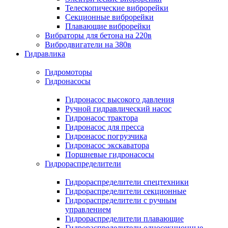
Телескопические виброрейки
Секционные виброрейки
Плавающие виброрейки
Вибраторы для бетона на 220в
Вибродвигатели на 380в
Гидравлика
Гидромоторы
Гидронасосы
Гидронасос высокого давления
Ручной гидравлический насос
Гидронасос трактора
Гидронасос для пресса
Гидронасос погрузчика
Гидронасос экскаватора
Поршневые гидронасосы
Гидрораспределители
Гидрораспределители спецтехники
Гидрораспределители секционные
Гидрораспределители с ручным
управлением
Гидрораспределители плавающие
Гидрораспределители односекционные