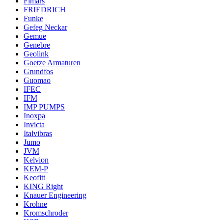
Fimars
FRIEDRICH
Funke
Gefeg Neckar
Gemue
Genebre
Geolink
Goetze Armaturen
Grundfos
Guomao
IFEC
IFM
IMP PUMPS
Inoxpa
Invicta
Italvibras
Jumo
JVM
Kelvion
KEM-P
Keofitt
KING Right
Knauer Engineering
Krohne
Kromschroder