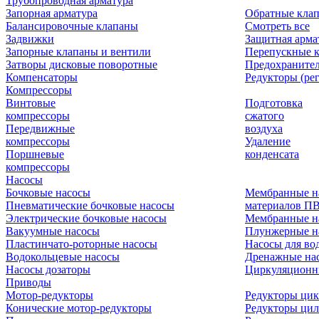
Трубопроводная арматура
Запорная арматура
Обратные кла
Балансировочные клапаны
Смотреть все
Задвижки
Защитная арма
Запорные клапаны и вентили
Перепускные 
Затворы дисковые поворотные
Предохраните
Компенсаторы
Редукторы (ре
Компрессоры
Винтовые
Подготовка
компрессоры
сжатого
Передвижные
воздуха
компрессоры
Удаление
Поршневые
конденсата
компрессоры
Насосы
Бочковые насосы
Мембранные н
Пневматические бочковые насосы
материалов П
Электрические бочковые насосы
Мембранные н
Вакуумные насосы
Плунжерные н
Пластинчато-роторные насосы
Насосы для во
Водокольцевые насосы
Дренажные нас
Насосы дозаторы
Циркуляционн
Приводы
Мотор-редукторы
Редукторы ци
Конические мотор-редукторы
Редукторы ци