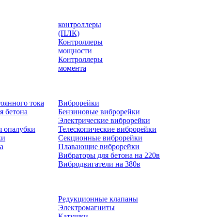
контроллеры
(ПЛК)
Контроллеры
мощности
Контроллеры
момента
оянного тока
Виброрейки
я бетона
Бензиновые виброрейки
Электрические виброрейки
я опалубки
Телескопические виброрейки
ки
Секционные виброрейки
а
Плавающие виброрейки
Вибраторы для бетона на 220в
Вибродвигатели на 380в
Редукционные клапаны
Электромагниты
Катушки