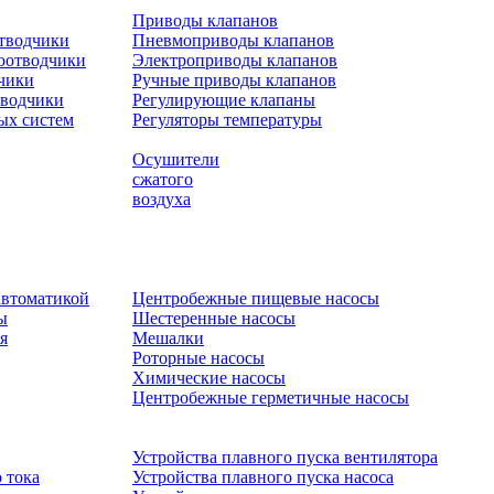
Приводы клапанов
отводчики
Пневмоприводы клапанов
оотводчики
Электроприводы клапанов
чики
Ручные приводы клапанов
тводчики
Регулирующие клапаны
ых систем
Регуляторы температуры
Осушители
сжатого
воздуха
автоматикой
Центробежные пищевые насосы
ы
Шестеренные насосы
я
Мешалки
Роторные насосы
Химические насосы
Центробежные герметичные насосы
Устройства плавного пуска вентилятора
 тока
Устройства плавного пуска насоса