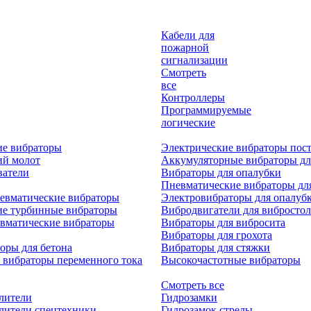
Кабели для
пожарной
сигнализации
Смотреть
все
Контроллеры
Программируемые
логические
ие вибраторы
Электрические вибраторы пост
ий молот
Аккумуляторные вибраторы дл
ватели
Вибраторы для опалубки
Пневматические вибраторы дл
евматические вибраторы
Электровибраторы для опалуб
ие турбинные вибраторы
Вибродвигатели для вибростол
вматические вибраторы
Вибраторы для вибросита
Вибраторы для грохота
оры для бетона
Вибраторы для стяжки
 вибраторы переменного тока
Высокочастотные вибраторы
Смотреть все
лители
Гидрозамки
лители спецтехники
Гидрозамок стрелы