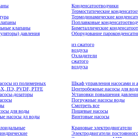
паны
Конденсатоотводчики
Термостатические конденсато
тура
Термодинамические конденсат
клапаны
Поплавковые конденсатоотвод
льные клапаны
Биметаллические конденсатоо
гуляторы) давления
Оборудование пароконденсатн
из сжатого
воздуха
Охладители
сжатого
воздуха
асосы из полимерных
Шкаф управления насосами и 
ВХ, ПЭ, PVDF, PTFE
Центробежные насосы для вод
асосы-дозаторы
Установки повышения давлени
асосы
Погружные насосы воды
ды
Смотреть все
осы для воды
Пищевые насосы
ые насосы дл воды
Винтовые насосы
клоидальные
Крановые электродвигатели
линдрические
Электродвигатели постоянного