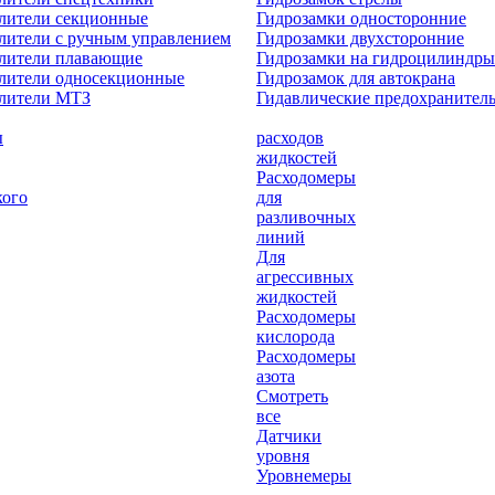
лители секционные
Гидрозамки односторонние
лители с ручным управлением
Гидрозамки двухсторонние
елители плавающие
Гидрозамки на гидроцилиндры
лители односекционные
Гидрозамок для автокрана
елители МТЗ
Гидавлические предохранител
ы
расходов
жидкостей
Расходомеры
кого
для
разливочных
линий
Для
агрессивных
жидкостей
Расходомеры
кислорода
Расходомеры
азота
Смотреть
все
Датчики
уровня
Уровнемеры