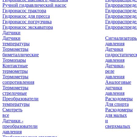
Ручной гидравлический насос
Гидрораспреде
Гидронасос трактора
Гидрораспреде
Гидронасос для пресса
Гидрораспред
Гидронасос погрузчика
Гидрораспреде
Гидронасос экскаватора
Гидрораспред
Датчики
Датчики
Сигнализатор
температуры
давления
Термометры
Датчики
биметаллические
гидростатичес
Термопары
давления
Контактные
Датчики-
термометры
реле
Термометры
давления
сопротивления
Аналоговые
Термометры
датчики
стрелочные
давления
Преобразователи
Расходомеры
температуры
Для спирта
Смотреть
Расходомеры
все
для малых
Датчики -
и
преобразователи
сверхмалых
давления