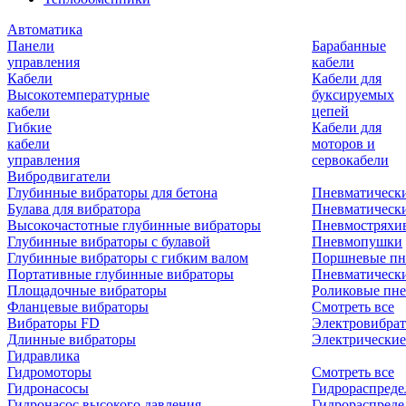
Автоматика
Панели
Барабанные
управления
кабели
Кабели
Кабели для
Высокотемпературные
буксируемых
кабели
цепей
Гибкие
Кабели для
кабели
моторов и
управления
сервокабели
Вибродвигатели
Глубинные вибраторы для бетона
Пневматическ
Булава для вибратора
Пневматическ
Высокочастотные глубинные вибраторы
Пневмостряхи
Глубинные вибраторы с булавой
Пневмопушки
Глубинные вибраторы с гибким валом
Поршневые пн
Портативные глубинные вибраторы
Пневматическ
Площадочные вибраторы
Роликовые пне
Фланцевые вибраторы
Смотреть все
Вибраторы FD
Электровибрат
Длинные вибраторы
Электрические
Гидравлика
Гидромоторы
Смотреть все
Гидронасосы
Гидрораспреде
Гидронасос высокого давления
Гидрораспреде