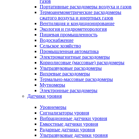
газов
Портативные расходомеры воздуха и газов
Термоанемометрические расходомеры
сжатого воздуха и инертных газов
Вентиляция и кондиционирование
Экология и гидрометеорология
Пищевая промышленность
Водоснабжение
Сельское хозяйство
Промышленная автоматика
Электромагнитные расходомеры
Кориолисовые (массовые) расходомеры
Ультразвуковые расходомеры
Вихревые расходомеры
Термально-массовые расходомеры
Мутномеры
Электронные расходомеры
Датчики уровня
Уровнемеры
Сигнализаторы уровня
Вибрационные датчики уровня
Емкостные датчики уровня
Радарные датчики уровня
Ультразвуковые датчики уровня