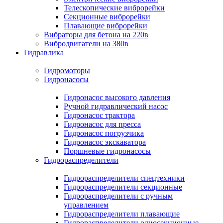
Телескопические виброрейки
Секционные виброрейки
Плавающие виброрейки
Вибраторы для бетона на 220в
Вибродвигатели на 380в
Гидравлика
Гидромоторы
Гидронасосы
Гидронасос высокого давления
Ручной гидравлический насос
Гидронасос трактора
Гидронасос для пресса
Гидронасос погрузчика
Гидронасос экскаватора
Поршневые гидронасосы
Гидрораспределители
Гидрораспределители спецтехники
Гидрораспределители секционные
Гидрораспределители с ручным
управлением
Гидрораспределители плавающие
Гидрораспределители односекционные