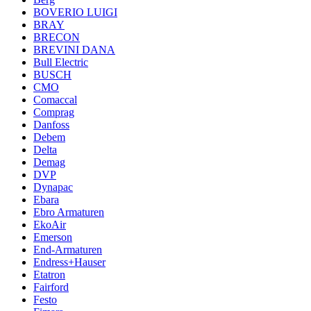
BOVERIO LUIGI
BRAY
BRECON
BREVINI DANA
Bull Electric
BUSCH
CMO
Comaccal
Comprag
Danfoss
Debem
Delta
Demag
DVP
Dynapac
Ebara
Ebro Armaturen
EkoAir
Emerson
End-Armaturen
Endress+Hauser
Etatron
Fairford
Festo