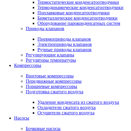
Термостатические конденсатоотводчики
Термодинамические конденсатоотводчики
Поплавковые конденсатоотводчики
Биметаллические конденсатоотводчики
Оборудование пароконденсатных систем
Приводы клапанов
Пневмоприводы клапанов
Электроприводы клапанов
Ручные приводы клапанов
Регулирующие клапаны
Регуляторы температуры
Компрессоры
Винтовые компрессоры
Передвижные компрессоры
Поршневые компрессоры
Подготовка сжатого воздуха
Удаление конденсата из сжатого воздуха
Охладители сжатого воздуха
Осушители сжатого воздуха
Насосы
Бочковые насосы