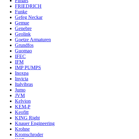
Fimars
FRIEDRICH
Funke
Gefeg Neckar
Gemue
Genebre
Geolink
Goetze Armaturen
Grundfos
Guomao
IFEC
IFM
IMP PUMPS
Inoxpa
Invicta
Italvibras
Jumo
JVM
Kelvion
KEM-P
Keofitt
KING Right
Knauer Engineering
Krohne
Kromschroder