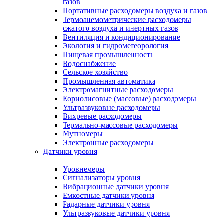
газов
Портативные расходомеры воздуха и газов
Термоанемометрические расходомеры
сжатого воздуха и инертных газов
Вентиляция и кондиционирование
Экология и гидрометеорология
Пищевая промышленность
Водоснабжение
Сельское хозяйство
Промышленная автоматика
Электромагнитные расходомеры
Кориолисовые (массовые) расходомеры
Ультразвуковые расходомеры
Вихревые расходомеры
Термально-массовые расходомеры
Мутномеры
Электронные расходомеры
Датчики уровня
Уровнемеры
Сигнализаторы уровня
Вибрационные датчики уровня
Емкостные датчики уровня
Радарные датчики уровня
Ультразвуковые датчики уровня