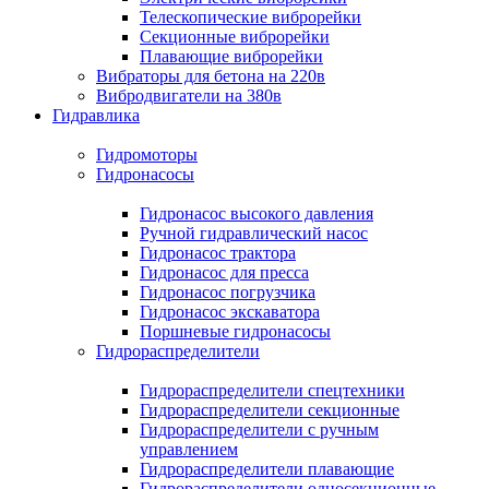
Телескопические виброрейки
Секционные виброрейки
Плавающие виброрейки
Вибраторы для бетона на 220в
Вибродвигатели на 380в
Гидравлика
Гидромоторы
Гидронасосы
Гидронасос высокого давления
Ручной гидравлический насос
Гидронасос трактора
Гидронасос для пресса
Гидронасос погрузчика
Гидронасос экскаватора
Поршневые гидронасосы
Гидрораспределители
Гидрораспределители спецтехники
Гидрораспределители секционные
Гидрораспределители с ручным
управлением
Гидрораспределители плавающие
Гидрораспределители односекционные