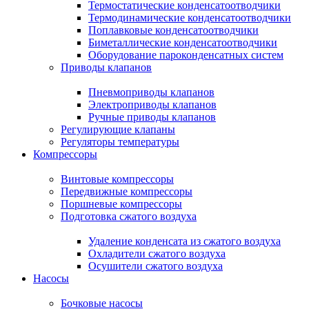
Термостатические конденсатоотводчики
Термодинамические конденсатоотводчики
Поплавковые конденсатоотводчики
Биметаллические конденсатоотводчики
Оборудование пароконденсатных систем
Приводы клапанов
Пневмоприводы клапанов
Электроприводы клапанов
Ручные приводы клапанов
Регулирующие клапаны
Регуляторы температуры
Компрессоры
Винтовые компрессоры
Передвижные компрессоры
Поршневые компрессоры
Подготовка сжатого воздуха
Удаление конденсата из сжатого воздуха
Охладители сжатого воздуха
Осушители сжатого воздуха
Насосы
Бочковые насосы