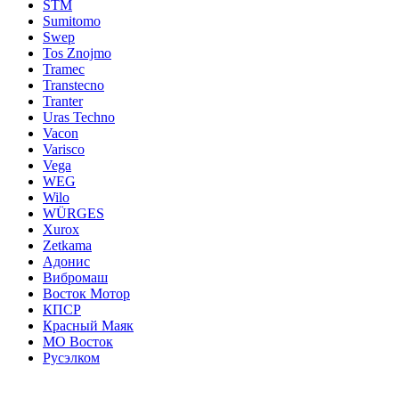
STM
Sumitomo
Swep
Tos Znojmo
Tramec
Transtecno
Tranter
Uras Techno
Vacon
Varisco
Vega
WEG
Wilo
WÜRGES
Xurox
Zetkama
Адонис
Вибромаш
Восток Мотор
КПСР
Красный Маяк
МО Восток
Русэлком