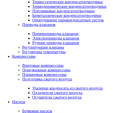
Термостатические конденсатоотводчики
Термодинамические конденсатоотводчики
Поплавковые конденсатоотводчики
Биметаллические конденсатоотводчики
Оборудование пароконденсатных систем
Приводы клапанов
Пневмоприводы клапанов
Электроприводы клапанов
Ручные приводы клапанов
Регулирующие клапаны
Регуляторы температуры
Компрессоры
Винтовые компрессоры
Передвижные компрессоры
Поршневые компрессоры
Подготовка сжатого воздуха
Удаление конденсата из сжатого воздуха
Охладители сжатого воздуха
Осушители сжатого воздуха
Насосы
Бочковые насосы