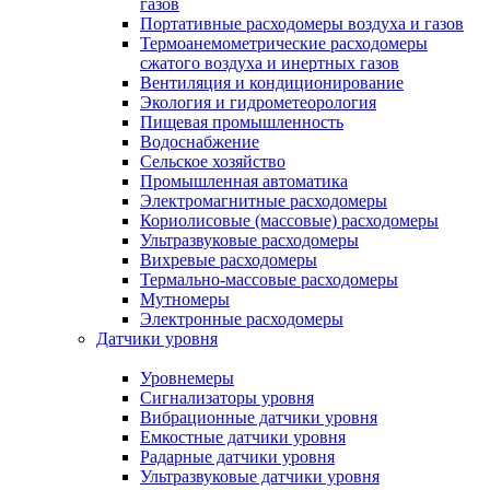
газов
Портативные расходомеры воздуха и газов
Термоанемометрические расходомеры
сжатого воздуха и инертных газов
Вентиляция и кондиционирование
Экология и гидрометеорология
Пищевая промышленность
Водоснабжение
Сельское хозяйство
Промышленная автоматика
Электромагнитные расходомеры
Кориолисовые (массовые) расходомеры
Ультразвуковые расходомеры
Вихревые расходомеры
Термально-массовые расходомеры
Мутномеры
Электронные расходомеры
Датчики уровня
Уровнемеры
Сигнализаторы уровня
Вибрационные датчики уровня
Емкостные датчики уровня
Радарные датчики уровня
Ультразвуковые датчики уровня