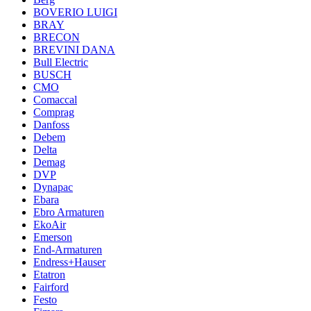
BOVERIO LUIGI
BRAY
BRECON
BREVINI DANA
Bull Electric
BUSCH
CMO
Comaccal
Comprag
Danfoss
Debem
Delta
Demag
DVP
Dynapac
Ebara
Ebro Armaturen
EkoAir
Emerson
End-Armaturen
Endress+Hauser
Etatron
Fairford
Festo