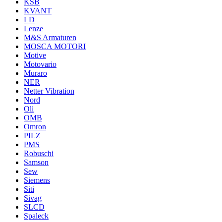
KSB
KVANT
LD
Lenze
M&S Armaturen
MOSCA MOTORI
Motive
Motovario
Muraro
NER
Netter Vibration
Nord
Oli
OMB
Omron
PILZ
PMS
Robuschi
Samson
Sew
Siemens
Siti
Sivag
SLCD
Spaleck