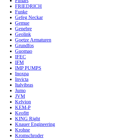
Fimars
FRIEDRICH
Funke
Gefeg Neckar
Gemue
Genebre
Geolink
Goetze Armaturen
Grundfos
Guomao
IFEC
IFM
IMP PUMPS
Inoxpa
Invicta
Italvibras
Jumo
JVM
Kelvion
KEM-P
Keofitt
KING Right
Knauer Engineering
Krohne
Kromschroder