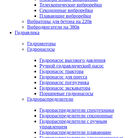
Телескопические виброрейки
Секционные виброрейки
Плавающие виброрейки
Вибраторы для бетона на 220в
Вибродвигатели на 380в
Гидравлика
Гидромоторы
Гидронасосы
Гидронасос высокого давления
Ручной гидравлический насос
Гидронасос трактора
Гидронасос для пресса
Гидронасос погрузчика
Гидронасос экскаватора
Поршневые гидронасосы
Гидрораспределители
Гидрораспределители спецтехники
Гидрораспределители секционные
Гидрораспределители с ручным
управлением
Гидрораспределители плавающие
Гидрораспределители односекционные