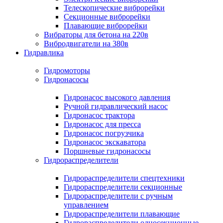
Телескопические виброрейки
Секционные виброрейки
Плавающие виброрейки
Вибраторы для бетона на 220в
Вибродвигатели на 380в
Гидравлика
Гидромоторы
Гидронасосы
Гидронасос высокого давления
Ручной гидравлический насос
Гидронасос трактора
Гидронасос для пресса
Гидронасос погрузчика
Гидронасос экскаватора
Поршневые гидронасосы
Гидрораспределители
Гидрораспределители спецтехники
Гидрораспределители секционные
Гидрораспределители с ручным
управлением
Гидрораспределители плавающие
Гидрораспределители односекционные