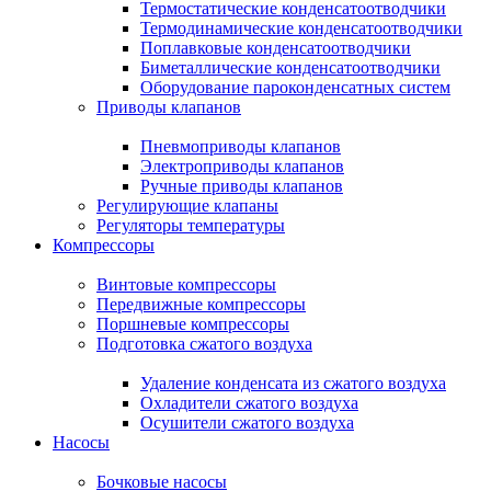
Термостатические конденсатоотводчики
Термодинамические конденсатоотводчики
Поплавковые конденсатоотводчики
Биметаллические конденсатоотводчики
Оборудование пароконденсатных систем
Приводы клапанов
Пневмоприводы клапанов
Электроприводы клапанов
Ручные приводы клапанов
Регулирующие клапаны
Регуляторы температуры
Компрессоры
Винтовые компрессоры
Передвижные компрессоры
Поршневые компрессоры
Подготовка сжатого воздуха
Удаление конденсата из сжатого воздуха
Охладители сжатого воздуха
Осушители сжатого воздуха
Насосы
Бочковые насосы