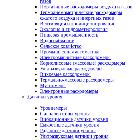
газов
Портативные расходомеры воздуха и газов
Термоанемометрические расходомеры
сжатого воздуха и инертных газов
Вентиляция и кондиционирование
Экология и гидрометеорология
Пищевая промышленность
Водоснабжение
Сельское хозяйство
Промышленная автоматика
Электромагнитные расходомеры
Кориолисовые (массовые) расходомеры
Ультразвуковые расходомеры
Вихревые расходомеры
Термально-массовые расходомеры
Мутномеры
Электронные расходомеры
Датчики уровня
Уровнемеры
Сигнализаторы уровня
Вибрационные датчики уровня
Емкостные датчики уровня
Радарные датчики уровня
Ультразвуковые датчики уровня