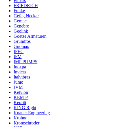
Fimars
FRIEDRICH
Funke
Gefeg Neckar
Gemue
Genebre
Geolink
Goetze Armaturen
Grundfos
Guomao
IFEC
IFM
IMP PUMPS
Inoxpa
Invicta
Italvibras
Jumo
JVM
Kelvion
KEM-P
Keofitt
KING Right
Knauer Engineering
Krohne
Kromschroder