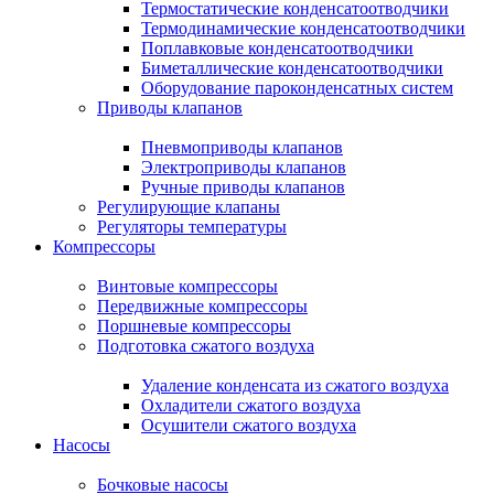
Термостатические конденсатоотводчики
Термодинамические конденсатоотводчики
Поплавковые конденсатоотводчики
Биметаллические конденсатоотводчики
Оборудование пароконденсатных систем
Приводы клапанов
Пневмоприводы клапанов
Электроприводы клапанов
Ручные приводы клапанов
Регулирующие клапаны
Регуляторы температуры
Компрессоры
Винтовые компрессоры
Передвижные компрессоры
Поршневые компрессоры
Подготовка сжатого воздуха
Удаление конденсата из сжатого воздуха
Охладители сжатого воздуха
Осушители сжатого воздуха
Насосы
Бочковые насосы