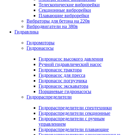
Телескопические виброрейки
Секционные виброрейки
Плавающие виброрейки
Вибраторы для бетона на 220в
Вибродвигатели на 380в
Гидравлика
Гидромоторы
Гидронасосы
Гидронасос высокого давления
Ручной гидравлический насос
Гидронасос трактора
Гидронасос для пресса
Гидронасос погрузчика
Гидронасос экскаватора
Поршневые гидронасосы
Гидрораспределители
Гидрораспределители спецтехники
Гидрораспределители секционные
Гидрораспределители с ручным
управлением
Гидрораспределители плавающие
Гидрораспределители односекционные