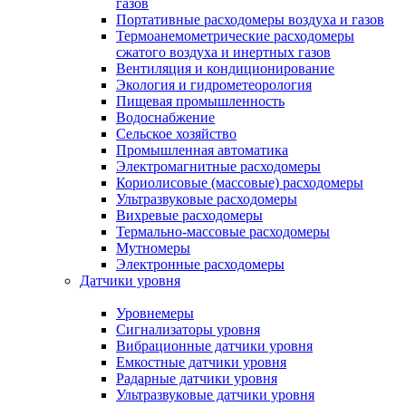
газов
Портативные расходомеры воздуха и газов
Термоанемометрические расходомеры
сжатого воздуха и инертных газов
Вентиляция и кондиционирование
Экология и гидрометеорология
Пищевая промышленность
Водоснабжение
Сельское хозяйство
Промышленная автоматика
Электромагнитные расходомеры
Кориолисовые (массовые) расходомеры
Ультразвуковые расходомеры
Вихревые расходомеры
Термально-массовые расходомеры
Мутномеры
Электронные расходомеры
Датчики уровня
Уровнемеры
Сигнализаторы уровня
Вибрационные датчики уровня
Емкостные датчики уровня
Радарные датчики уровня
Ультразвуковые датчики уровня