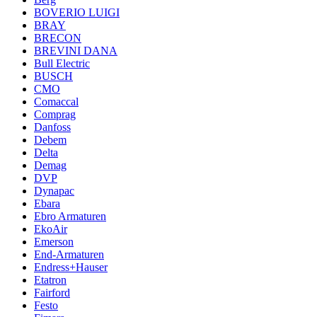
BOVERIO LUIGI
BRAY
BRECON
BREVINI DANA
Bull Electric
BUSCH
CMO
Comaccal
Comprag
Danfoss
Debem
Delta
Demag
DVP
Dynapac
Ebara
Ebro Armaturen
EkoAir
Emerson
End-Armaturen
Endress+Hauser
Etatron
Fairford
Festo