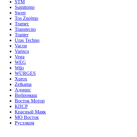
STM
Sumitomo
Swep
Tos Znojmo
Tramec
Transtecno
Tranter
Uras Techno
Vacon
Varisco
Vega
WEG
Wilo
WÜRGES
Xurox
Zetkama
Адонис
Вибромаш
Восток Мотор
КПСР
Красный Маяк
МО Восток
Русэлком