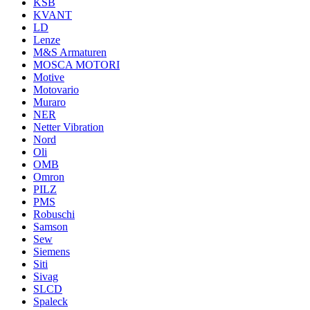
KSB
KVANT
LD
Lenze
M&S Armaturen
MOSCA MOTORI
Motive
Motovario
Muraro
NER
Netter Vibration
Nord
Oli
OMB
Omron
PILZ
PMS
Robuschi
Samson
Sew
Siemens
Siti
Sivag
SLCD
Spaleck