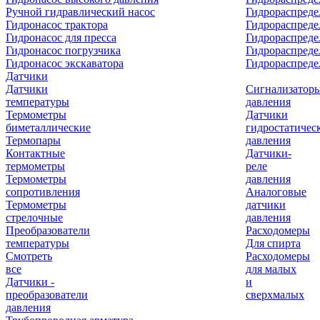
Ручной гидравлический насос
Гидрораспреде
Гидронасос трактора
Гидрораспреде
Гидронасос для пресса
Гидрораспред
Гидронасос погрузчика
Гидрораспреде
Гидронасос экскаватора
Гидрораспред
Датчики
Датчики
Сигнализатор
температуры
давления
Термометры
Датчики
биметаллические
гидростатичес
Термопары
давления
Контактные
Датчики-
термометры
реле
Термометры
давления
сопротивления
Аналоговые
Термометры
датчики
стрелочные
давления
Преобразователи
Расходомеры
температуры
Для спирта
Смотреть
Расходомеры
все
для малых
Датчики -
и
преобразователи
сверхмалых
давления