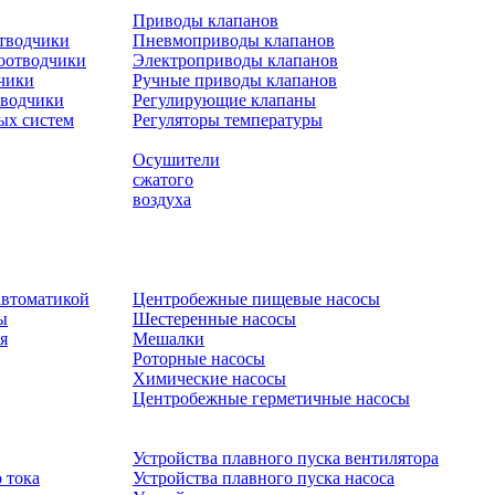
Приводы клапанов
отводчики
Пневмоприводы клапанов
оотводчики
Электроприводы клапанов
чики
Ручные приводы клапанов
тводчики
Регулирующие клапаны
ых систем
Регуляторы температуры
Осушители
сжатого
воздуха
автоматикой
Центробежные пищевые насосы
ы
Шестеренные насосы
я
Мешалки
Роторные насосы
Химические насосы
Центробежные герметичные насосы
Устройства плавного пуска вентилятора
 тока
Устройства плавного пуска насоса