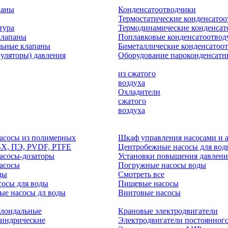
паны
Конденсатоотводчики
Термостатические конденсато
тура
Термодинамические конденсат
клапаны
Поплавковые конденсатоотвод
льные клапаны
Биметаллические конденсатоо
гуляторы) давления
Оборудование пароконденсатн
из сжатого
воздуха
Охладители
сжатого
воздуха
асосы из полимерных
Шкаф управления насосами и 
ВХ, ПЭ, PVDF, PTFE
Центробежные насосы для вод
асосы-дозаторы
Установки повышения давлени
асосы
Погружные насосы воды
ды
Смотреть все
осы для воды
Пищевые насосы
ые насосы дл воды
Винтовые насосы
клоидальные
Крановые электродвигатели
линдрические
Электродвигатели постоянного