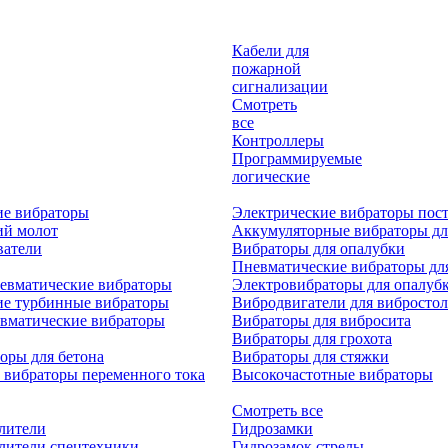
Кабели для
пожарной
сигнализации
Смотреть
все
Контроллеры
Программируемые
логические
ие вибраторы
Электрические вибраторы пост
ий молот
Аккумуляторные вибраторы дл
ватели
Вибраторы для опалубки
Пневматические вибраторы дл
евматические вибраторы
Электровибраторы для опалуб
ие турбинные вибраторы
Вибродвигатели для вибростол
вматические вибраторы
Вибраторы для вибросита
Вибраторы для грохота
оры для бетона
Вибраторы для стяжки
 вибраторы переменного тока
Высокочастотные вибраторы
Смотреть все
лители
Гидрозамки
лители спецтехники
Гидрозамок стрелы