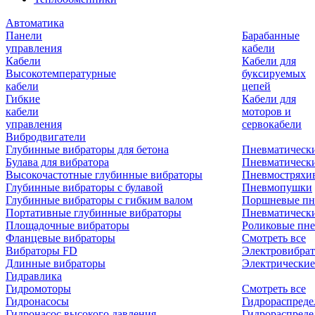
Автоматика
Панели
Барабанные
управления
кабели
Кабели
Кабели для
Высокотемпературные
буксируемых
кабели
цепей
Гибкие
Кабели для
кабели
моторов и
управления
сервокабели
Вибродвигатели
Глубинные вибраторы для бетона
Пневматическ
Булава для вибратора
Пневматическ
Высокочастотные глубинные вибраторы
Пневмостряхи
Глубинные вибраторы с булавой
Пневмопушки
Глубинные вибраторы с гибким валом
Поршневые пн
Портативные глубинные вибраторы
Пневматическ
Площадочные вибраторы
Роликовые пне
Фланцевые вибраторы
Смотреть все
Вибраторы FD
Электровибрат
Длинные вибраторы
Электрические
Гидравлика
Гидромоторы
Смотреть все
Гидронасосы
Гидрораспреде
Гидронасос высокого давления
Гидрораспреде