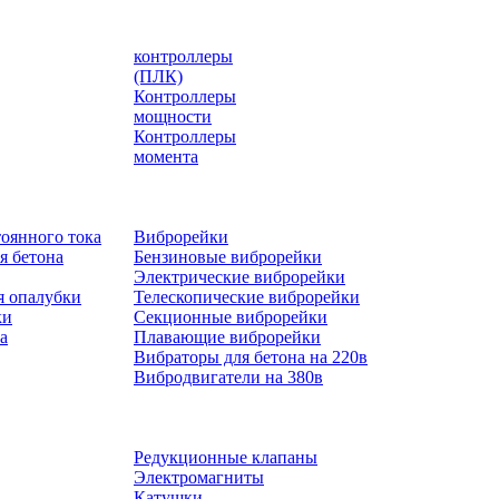
контроллеры
(ПЛК)
Контроллеры
мощности
Контроллеры
момента
оянного тока
Виброрейки
я бетона
Бензиновые виброрейки
Электрические виброрейки
я опалубки
Телескопические виброрейки
ки
Секционные виброрейки
а
Плавающие виброрейки
Вибраторы для бетона на 220в
Вибродвигатели на 380в
Редукционные клапаны
Электромагниты
Катушки