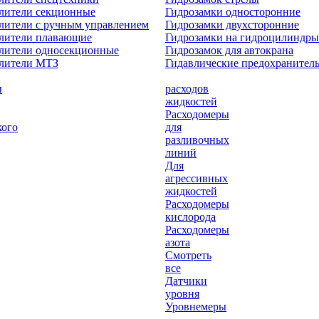
лители секционные
Гидрозамки односторонние
лители с ручным управлением
Гидрозамки двухсторонние
елители плавающие
Гидрозамки на гидроцилиндры
лители односекционные
Гидрозамок для автокрана
елители МТЗ
Гидавлические предохранител
ы
расходов
жидкостей
Расходомеры
кого
для
разливочных
линий
Для
агрессивных
жидкостей
Расходомеры
кислорода
Расходомеры
азота
Смотреть
все
Датчики
уровня
Уровнемеры