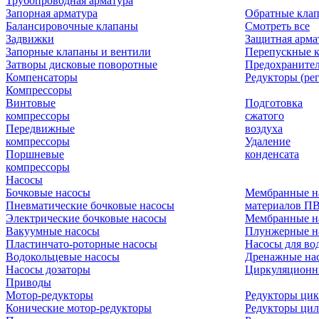
Трубопроводная арматура
Запорная арматура
Обратные кла
Балансировочные клапаны
Смотреть все
Задвижки
Защитная арма
Запорные клапаны и вентили
Перепускные 
Затворы дисковые поворотные
Предохраните
Компенсаторы
Редукторы (ре
Компрессоры
Винтовые
Подготовка
компрессоры
сжатого
Передвижные
воздуха
компрессоры
Удаление
Поршневые
конденсата
компрессоры
Насосы
Бочковые насосы
Мембранные н
Пневматические бочковые насосы
материалов П
Электрические бочковые насосы
Мембранные н
Вакуумные насосы
Плунжерные н
Пластинчато-роторные насосы
Насосы для во
Водокольцевые насосы
Дренажные нас
Насосы дозаторы
Циркуляционн
Приводы
Мотор-редукторы
Редукторы ци
Конические мотор-редукторы
Редукторы ци