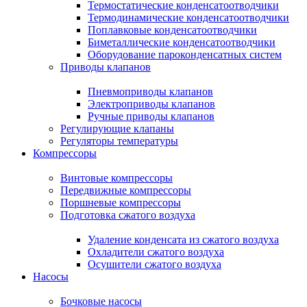
Термостатические конденсатоотводчики
Термодинамические конденсатоотводчики
Поплавковые конденсатоотводчики
Биметаллические конденсатоотводчики
Оборудование пароконденсатных систем
Приводы клапанов
Пневмоприводы клапанов
Электроприводы клапанов
Ручные приводы клапанов
Регулирующие клапаны
Регуляторы температуры
Компрессоры
Винтовые компрессоры
Передвижные компрессоры
Поршневые компрессоры
Подготовка сжатого воздуха
Удаление конденсата из сжатого воздуха
Охладители сжатого воздуха
Осушители сжатого воздуха
Насосы
Бочковые насосы