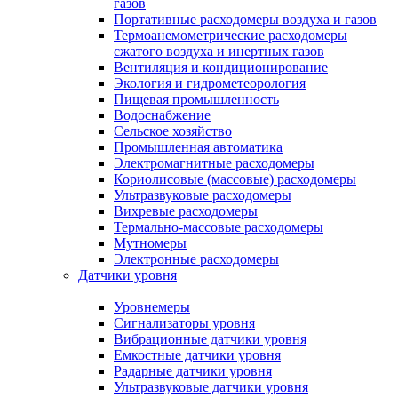
газов
Портативные расходомеры воздуха и газов
Термоанемометрические расходомеры
сжатого воздуха и инертных газов
Вентиляция и кондиционирование
Экология и гидрометеорология
Пищевая промышленность
Водоснабжение
Сельское хозяйство
Промышленная автоматика
Электромагнитные расходомеры
Кориолисовые (массовые) расходомеры
Ультразвуковые расходомеры
Вихревые расходомеры
Термально-массовые расходомеры
Мутномеры
Электронные расходомеры
Датчики уровня
Уровнемеры
Сигнализаторы уровня
Вибрационные датчики уровня
Емкостные датчики уровня
Радарные датчики уровня
Ультразвуковые датчики уровня