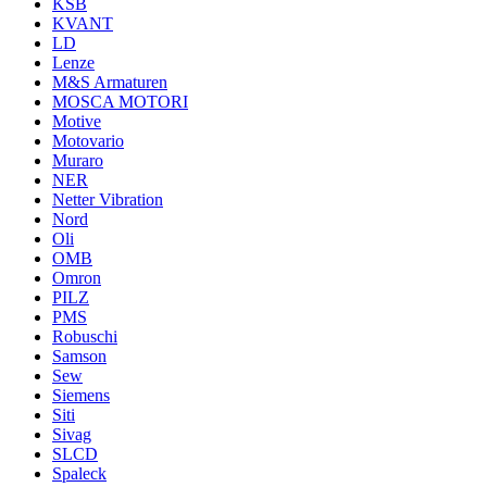
KSB
KVANT
LD
Lenze
M&S Armaturen
MOSCA MOTORI
Motive
Motovario
Muraro
NER
Netter Vibration
Nord
Oli
OMB
Omron
PILZ
PMS
Robuschi
Samson
Sew
Siemens
Siti
Sivag
SLCD
Spaleck