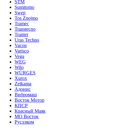
STM
Sumitomo
Swep
Tos Znojmo
Tramec
Transtecno
Tranter
Uras Techno
Vacon
Varisco
Vega
WEG
Wilo
WÜRGES
Xurox
Zetkama
Адонис
Вибромаш
Восток Мотор
КПСР
Красный Маяк
МО Восток
Русэлком