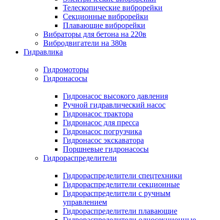
Телескопические виброрейки
Секционные виброрейки
Плавающие виброрейки
Вибраторы для бетона на 220в
Вибродвигатели на 380в
Гидравлика
Гидромоторы
Гидронасосы
Гидронасос высокого давления
Ручной гидравлический насос
Гидронасос трактора
Гидронасос для пресса
Гидронасос погрузчика
Гидронасос экскаватора
Поршневые гидронасосы
Гидрораспределители
Гидрораспределители спецтехники
Гидрораспределители секционные
Гидрораспределители с ручным
управлением
Гидрораспределители плавающие
Гидрораспределители односекционные