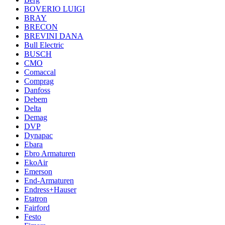
BOVERIO LUIGI
BRAY
BRECON
BREVINI DANA
Bull Electric
BUSCH
CMO
Comaccal
Comprag
Danfoss
Debem
Delta
Demag
DVP
Dynapac
Ebara
Ebro Armaturen
EkoAir
Emerson
End-Armaturen
Endress+Hauser
Etatron
Fairford
Festo