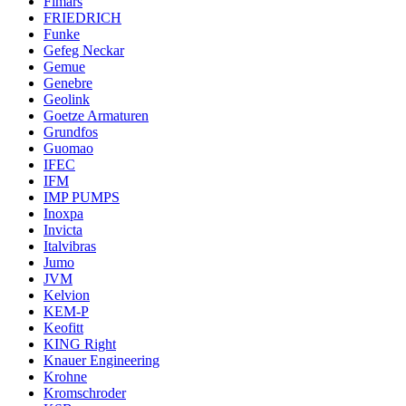
Fimars
FRIEDRICH
Funke
Gefeg Neckar
Gemue
Genebre
Geolink
Goetze Armaturen
Grundfos
Guomao
IFEC
IFM
IMP PUMPS
Inoxpa
Invicta
Italvibras
Jumo
JVM
Kelvion
KEM-P
Keofitt
KING Right
Knauer Engineering
Krohne
Kromschroder