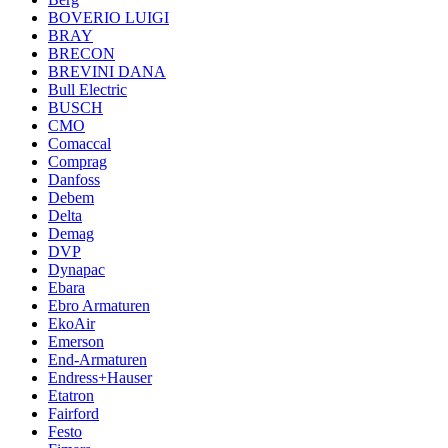
BOVERIO LUIGI
BRAY
BRECON
BREVINI DANA
Bull Electric
BUSCH
CMO
Comaccal
Comprag
Danfoss
Debem
Delta
Demag
DVP
Dynapac
Ebara
Ebro Armaturen
EkoAir
Emerson
End-Armaturen
Endress+Hauser
Etatron
Fairford
Festo