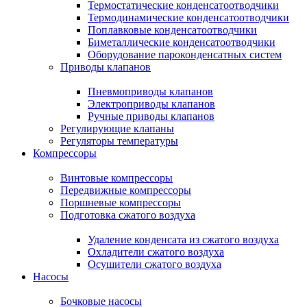
Термостатические конденсатоотводчики
Термодинамические конденсатоотводчики
Поплавковые конденсатоотводчики
Биметаллические конденсатоотводчики
Оборудование пароконденсатных систем
Приводы клапанов
Пневмоприводы клапанов
Электроприводы клапанов
Ручные приводы клапанов
Регулирующие клапаны
Регуляторы температуры
Компрессоры
Винтовые компрессоры
Передвижные компрессоры
Поршневые компрессоры
Подготовка сжатого воздуха
Удаление конденсата из сжатого воздуха
Охладители сжатого воздуха
Осушители сжатого воздуха
Насосы
Бочковые насосы