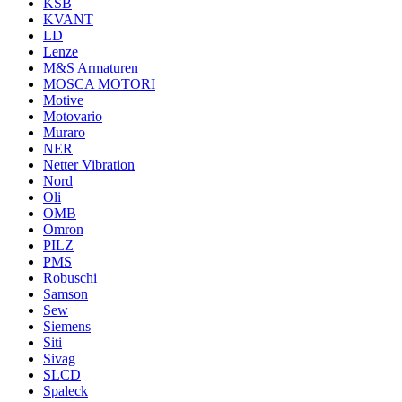
KSB
KVANT
LD
Lenze
M&S Armaturen
MOSCA MOTORI
Motive
Motovario
Muraro
NER
Netter Vibration
Nord
Oli
OMB
Omron
PILZ
PMS
Robuschi
Samson
Sew
Siemens
Siti
Sivag
SLCD
Spaleck