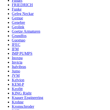
Fimars
FRIEDRICH
Funke
Gefeg Neckar
Gemue
Genebre
Geolink
Goetze Armaturen
Grundfos
Guomao
IFEC
IFM
IMP PUMPS
Inoxpa
Invicta
Italvibras
Jumo
JVM
Kelvion
KEM-P
Keofitt
KING Right
Knauer Engineering
Krohne
Kromschroder