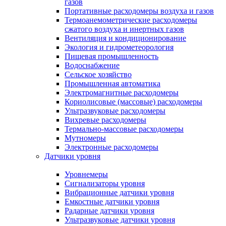
газов
Портативные расходомеры воздуха и газов
Термоанемометрические расходомеры
сжатого воздуха и инертных газов
Вентиляция и кондиционирование
Экология и гидрометеорология
Пищевая промышленность
Водоснабжение
Сельское хозяйство
Промышленная автоматика
Электромагнитные расходомеры
Кориолисовые (массовые) расходомеры
Ультразвуковые расходомеры
Вихревые расходомеры
Термально-массовые расходомеры
Мутномеры
Электронные расходомеры
Датчики уровня
Уровнемеры
Сигнализаторы уровня
Вибрационные датчики уровня
Емкостные датчики уровня
Радарные датчики уровня
Ультразвуковые датчики уровня