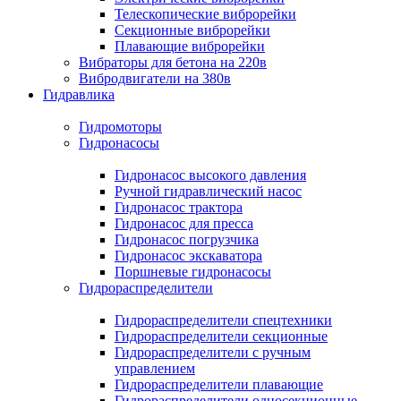
Телескопические виброрейки
Секционные виброрейки
Плавающие виброрейки
Вибраторы для бетона на 220в
Вибродвигатели на 380в
Гидравлика
Гидромоторы
Гидронасосы
Гидронасос высокого давления
Ручной гидравлический насос
Гидронасос трактора
Гидронасос для пресса
Гидронасос погрузчика
Гидронасос экскаватора
Поршневые гидронасосы
Гидрораспределители
Гидрораспределители спецтехники
Гидрораспределители секционные
Гидрораспределители с ручным
управлением
Гидрораспределители плавающие
Гидрораспределители односекционные