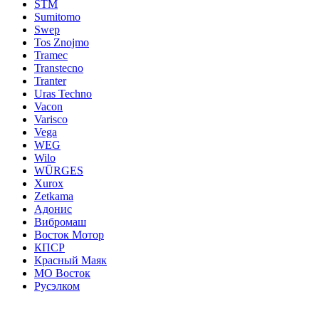
STM
Sumitomo
Swep
Tos Znojmo
Tramec
Transtecno
Tranter
Uras Techno
Vacon
Varisco
Vega
WEG
Wilo
WÜRGES
Xurox
Zetkama
Адонис
Вибромаш
Восток Мотор
КПСР
Красный Маяк
МО Восток
Русэлком