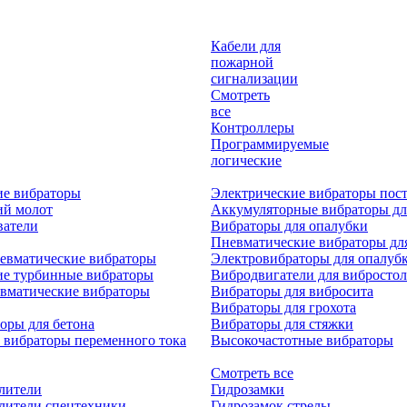
Кабели для
пожарной
сигнализации
Смотреть
все
Контроллеры
Программируемые
логические
ие вибраторы
Электрические вибраторы пост
ий молот
Аккумуляторные вибраторы дл
ватели
Вибраторы для опалубки
Пневматические вибраторы дл
евматические вибраторы
Электровибраторы для опалуб
ие турбинные вибраторы
Вибродвигатели для вибростол
вматические вибраторы
Вибраторы для вибросита
Вибраторы для грохота
оры для бетона
Вибраторы для стяжки
 вибраторы переменного тока
Высокочастотные вибраторы
Смотреть все
лители
Гидрозамки
лители спецтехники
Гидрозамок стрелы