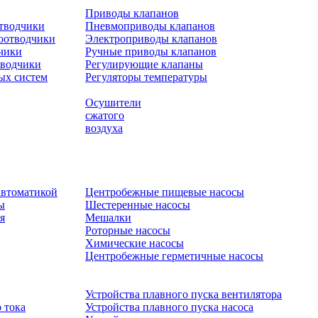
Приводы клапанов
отводчики
Пневмоприводы клапанов
оотводчики
Электроприводы клапанов
чики
Ручные приводы клапанов
тводчики
Регулирующие клапаны
ых систем
Регуляторы температуры
Осушители
сжатого
воздуха
автоматикой
Центробежные пищевые насосы
ы
Шестеренные насосы
я
Мешалки
Роторные насосы
Химические насосы
Центробежные герметичные насосы
Устройства плавного пуска вентилятора
 тока
Устройства плавного пуска насоса