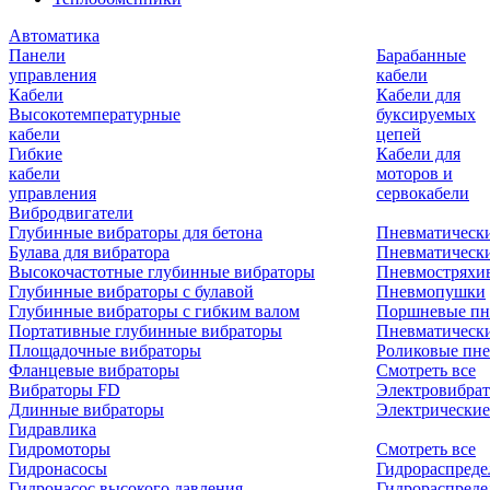
Автоматика
Панели
Барабанные
управления
кабели
Кабели
Кабели для
Высокотемпературные
буксируемых
кабели
цепей
Гибкие
Кабели для
кабели
моторов и
управления
сервокабели
Вибродвигатели
Глубинные вибраторы для бетона
Пневматическ
Булава для вибратора
Пневматическ
Высокочастотные глубинные вибраторы
Пневмостряхи
Глубинные вибраторы с булавой
Пневмопушки
Глубинные вибраторы с гибким валом
Поршневые пн
Портативные глубинные вибраторы
Пневматическ
Площадочные вибраторы
Роликовые пне
Фланцевые вибраторы
Смотреть все
Вибраторы FD
Электровибрат
Длинные вибраторы
Электрические
Гидравлика
Гидромоторы
Смотреть все
Гидронасосы
Гидрораспреде
Гидронасос высокого давления
Гидрораспреде