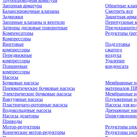
Трубопроводная арматура
Запорная арматура
Обратные кла
Балансировочные клапаны
Смотреть все
Задвижки
Защитная арма
Запорные клапаны и вентили
Перепускные 
Затворы дисковые поворотные
Предохраните
Компенсаторы
Редукторы (ре
Компрессоры
Винтовые
Подготовка
компрессоры
сжатого
Передвижные
воздуха
компрессоры
Удаление
Поршневые
конденсата
компрессоры
Насосы
Бочковые насосы
Мембранные н
Пневматические бочковые насосы
материалов П
Электрические бочковые насосы
Мембранные н
Вакуумные насосы
Плунжерные н
Пластинчато-роторные насосы
Насосы для во
Водокольцевые насосы
Дренажные нас
Насосы дозаторы
Циркуляционн
Приводы
Мотор-редукторы
Редукторы ци
Конические мотор-редукторы
Редукторы ци