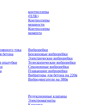
контроллеры
(ПЛК)
Контроллеры
мощности
Контроллеры
момента
оянного тока
Виброрейки
я бетона
Бензиновые виброрейки
Электрические виброрейки
я опалубки
Телескопические виброрейки
ки
Секционные виброрейки
а
Плавающие виброрейки
Вибраторы для бетона на 220в
Вибродвигатели на 380в
Редукционные клапаны
Электромагниты
Катушки