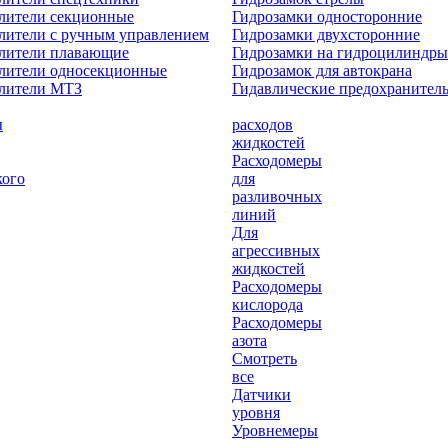
лители секционные
Гидрозамки односторонние
лители с ручным управлением
Гидрозамки двухсторонние
елители плавающие
Гидрозамки на гидроцилиндры
лители односекционные
Гидрозамок для автокрана
елители МТЗ
Гидавлические предохранител
ы
расходов
жидкостей
Расходомеры
кого
для
разливочных
линий
Для
агрессивных
жидкостей
Расходомеры
кислорода
Расходомеры
азота
Смотреть
все
Датчики
уровня
Уровнемеры