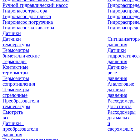
Ручной гидравлический насос
Гидрораспреде
Гидронасос трактора
Гидрораспреде
Гидронасос для пресса
Гидрораспред
Гидронасос погрузчика
Гидрораспреде
Гидронасос экскаватора
Гидрораспред
Датчики
Датчики
Сигнализатор
температуры
давления
Термометры
Датчики
биметаллические
гидростатичес
Термопары
давления
Контактные
Датчики-
термометры
реле
Термометры
давления
сопротивления
Аналоговые
Термометры
датчики
стрелочные
давления
Преобразователи
Расходомеры
температуры
Для спирта
Смотреть
Расходомеры
все
для малых
Датчики -
и
преобразователи
сверхмалых
давления