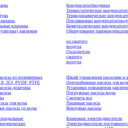
паны
Конденсатоотводчики
Термостатические конденсато
тура
Термодинамические конденсат
клапаны
Поплавковые конденсатоотвод
льные клапаны
Биметаллические конденсатоо
гуляторы) давления
Оборудование пароконденсатн
из сжатого
воздуха
Охладители
сжатого
воздуха
асосы из полимерных
Шкаф управления насосами и 
ВХ, ПЭ, PVDF, PTFE
Центробежные насосы для вод
асосы-дозаторы
Установки повышения давлени
асосы
Погружные насосы воды
ды
Смотреть все
осы для воды
Пищевые насосы
ые насосы дл воды
Винтовые насосы
клоидальные
Крановые электродвигатели
линдрические
Электродвигатели постоянного