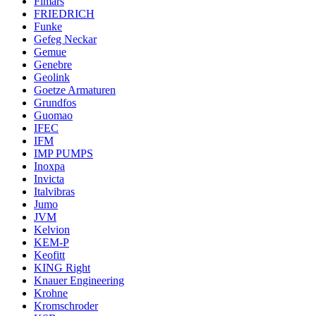
Fimars
FRIEDRICH
Funke
Gefeg Neckar
Gemue
Genebre
Geolink
Goetze Armaturen
Grundfos
Guomao
IFEC
IFM
IMP PUMPS
Inoxpa
Invicta
Italvibras
Jumo
JVM
Kelvion
KEM-P
Keofitt
KING Right
Knauer Engineering
Krohne
Kromschroder