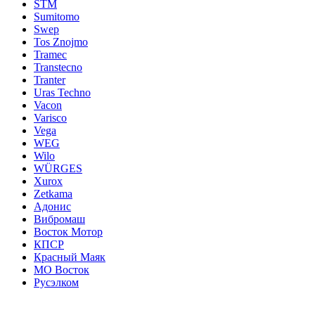
STM
Sumitomo
Swep
Tos Znojmo
Tramec
Transtecno
Tranter
Uras Techno
Vacon
Varisco
Vega
WEG
Wilo
WÜRGES
Xurox
Zetkama
Адонис
Вибромаш
Восток Мотор
КПСР
Красный Маяк
МО Восток
Русэлком