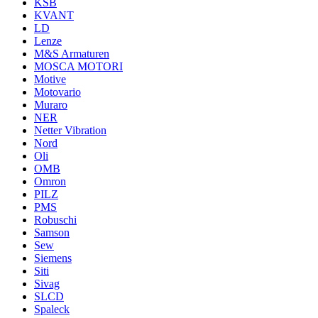
KSB
KVANT
LD
Lenze
M&S Armaturen
MOSCA MOTORI
Motive
Motovario
Muraro
NER
Netter Vibration
Nord
Oli
OMB
Omron
PILZ
PMS
Robuschi
Samson
Sew
Siemens
Siti
Sivag
SLCD
Spaleck