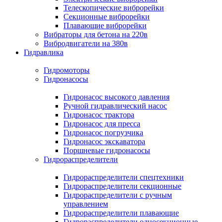
Телескопические виброрейки
Секционные виброрейки
Плавающие виброрейки
Вибраторы для бетона на 220в
Вибродвигатели на 380в
Гидравлика
Гидромоторы
Гидронасосы
Гидронасос высокого давления
Ручной гидравлический насос
Гидронасос трактора
Гидронасос для пресса
Гидронасос погрузчика
Гидронасос экскаватора
Поршневые гидронасосы
Гидрораспределители
Гидрораспределители спецтехники
Гидрораспределители секционные
Гидрораспределители с ручным
управлением
Гидрораспределители плавающие
Гидрораспределители односекционные