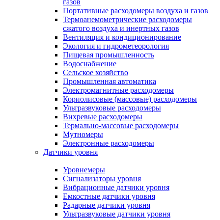
газов
Портативные расходомеры воздуха и газов
Термоанемометрические расходомеры
сжатого воздуха и инертных газов
Вентиляция и кондиционирование
Экология и гидрометеорология
Пищевая промышленность
Водоснабжение
Сельское хозяйство
Промышленная автоматика
Электромагнитные расходомеры
Кориолисовые (массовые) расходомеры
Ультразвуковые расходомеры
Вихревые расходомеры
Термально-массовые расходомеры
Мутномеры
Электронные расходомеры
Датчики уровня
Уровнемеры
Сигнализаторы уровня
Вибрационные датчики уровня
Емкостные датчики уровня
Радарные датчики уровня
Ультразвуковые датчики уровня