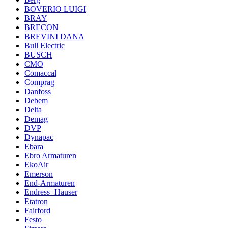
BOVERIO LUIGI
BRAY
BRECON
BREVINI DANA
Bull Electric
BUSCH
CMO
Comaccal
Comprag
Danfoss
Debem
Delta
Demag
DVP
Dynapac
Ebara
Ebro Armaturen
EkoAir
Emerson
End-Armaturen
Endress+Hauser
Etatron
Fairford
Festo