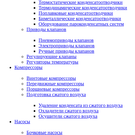
Термостатические конденсатоотводчики
Термодинамические конденсатоотводчики
Поплавковые конденсатоотводчики
Биметаллические конденсатоотводчики
Оборудование пароконденсатных систем
Приводы клапанов
Пневмоприводы клапанов
Электроприводы клапанов
Ручные приводы клапанов
Регулирующие клапаны
Регуляторы температуры
Компрессоры
Винтовые компрессоры
Передвижные компрессоры
Поршневые компрессоры
Подготовка сжатого воздуха
Удаление конденсата из сжатого воздуха
Охладители сжатого воздуха
Осушители сжатого воздуха
Насосы
Бочковые насосы