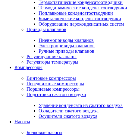
Термостатические конденсатоотводчики
Термодинамические конденсатоотводчики
Поплавковые конденсатоотводчики
Биметаллические конденсатоотводчики
Оборудование пароконденсатных систем
Приводы клапанов
Пневмоприводы клапанов
Электроприводы клапанов
Ручные приводы клапанов
Регулирующие клапаны
Регуляторы температуры
Компрессоры
Винтовые компрессоры
Передвижные компрессоры
Поршневые компрессоры
Подготовка сжатого воздуха
Удаление конденсата из сжатого воздуха
Охладители сжатого воздуха
Осушители сжатого воздуха
Насосы
Бочковые насосы