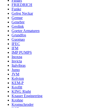
Fimars
FRIEDRICH
Funke
Gefeg Neckar
Gemue
Genebre
Geolink
Goetze Armaturen
Grundfos
Guomao
IFEC
IFM
IMP PUMPS
Inoxpa
Invicta
Italvibras
Jumo
JVM
Kelvion
KEM-P
Keofitt
KING Right
Knauer Engineering
Krohne
Kromschroder