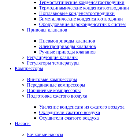
Термостатические конденсатоотводчики
Термодинамические конденсатоотводчики
Поплавковые конденсатоотводчики
Биметаллические конденсатоотводчики
Оборудование пароконденсатных систем
Приводы клапанов
Пневмоприводы клапанов
Электроприводы клапанов
Ручные приводы клапанов
Регулирующие клапаны
Регуляторы температуры
Компрессоры
Винтовые компрессоры
Передвижные компрессоры
Поршневые компрессоры
Подготовка сжатого воздуха
Удаление конденсата из сжатого воздуха
Охладители сжатого воздуха
Осушители сжатого воздуха
Насосы
Бочковые насосы