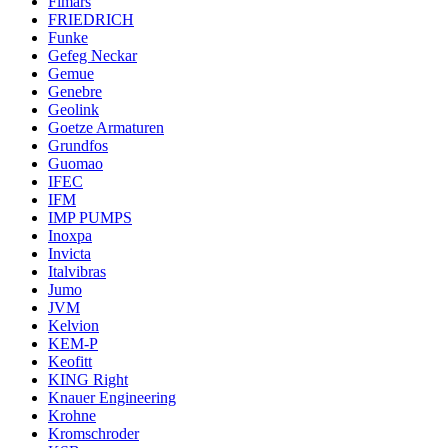
Fimars
FRIEDRICH
Funke
Gefeg Neckar
Gemue
Genebre
Geolink
Goetze Armaturen
Grundfos
Guomao
IFEC
IFM
IMP PUMPS
Inoxpa
Invicta
Italvibras
Jumo
JVM
Kelvion
KEM-P
Keofitt
KING Right
Knauer Engineering
Krohne
Kromschroder