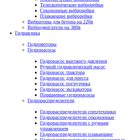
Телескопические виброрейки
Секционные виброрейки
Плавающие виброрейки
Вибраторы для бетона на 220в
Вибродвигатели на 380в
Гидравлика
Гидромоторы
Гидронасосы
Гидронасос высокого давления
Ручной гидравлический насос
Гидронасос трактора
Гидронасос для пресса
Гидронасос погрузчика
Гидронасос экскаватора
Поршневые гидронасосы
Гидрораспределители
Гидрораспределители спецтехники
Гидрораспределители секционные
Гидрораспределители с ручным
управлением
Гидрораспределители плавающие
Гидрораспределители односекционные