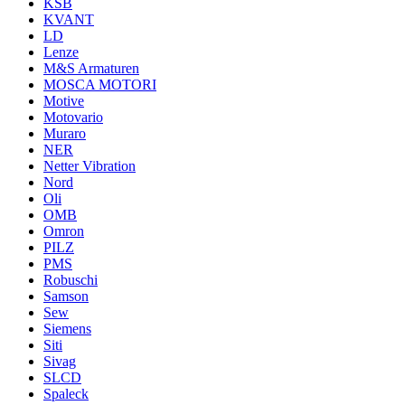
KSB
KVANT
LD
Lenze
M&S Armaturen
MOSCA MOTORI
Motive
Motovario
Muraro
NER
Netter Vibration
Nord
Oli
OMB
Omron
PILZ
PMS
Robuschi
Samson
Sew
Siemens
Siti
Sivag
SLCD
Spaleck