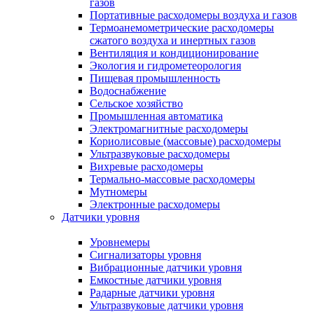
газов
Портативные расходомеры воздуха и газов
Термоанемометрические расходомеры
сжатого воздуха и инертных газов
Вентиляция и кондиционирование
Экология и гидрометеорология
Пищевая промышленность
Водоснабжение
Сельское хозяйство
Промышленная автоматика
Электромагнитные расходомеры
Кориолисовые (массовые) расходомеры
Ультразвуковые расходомеры
Вихревые расходомеры
Термально-массовые расходомеры
Мутномеры
Электронные расходомеры
Датчики уровня
Уровнемеры
Сигнализаторы уровня
Вибрационные датчики уровня
Емкостные датчики уровня
Радарные датчики уровня
Ультразвуковые датчики уровня