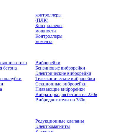
контроллеры
(ПЛК)
Контроллеры
мощности
Контроллеры
момента
оянного тока
Виброрейки
я бетона
Бензиновые виброрейки
Электрические виброрейки
я опалубки
Телескопические виброрейки
ки
Секционные виброрейки
а
Плавающие виброрейки
Вибраторы для бетона на 220в
Вибродвигатели на 380в
Редукционные клапаны
Электромагниты
Катушки