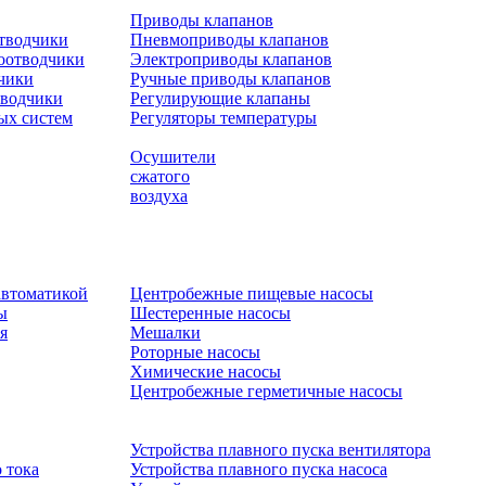
Приводы клапанов
отводчики
Пневмоприводы клапанов
оотводчики
Электроприводы клапанов
чики
Ручные приводы клапанов
тводчики
Регулирующие клапаны
ых систем
Регуляторы температуры
Осушители
сжатого
воздуха
автоматикой
Центробежные пищевые насосы
ы
Шестеренные насосы
я
Мешалки
Роторные насосы
Химические насосы
Центробежные герметичные насосы
Устройства плавного пуска вентилятора
 тока
Устройства плавного пуска насоса