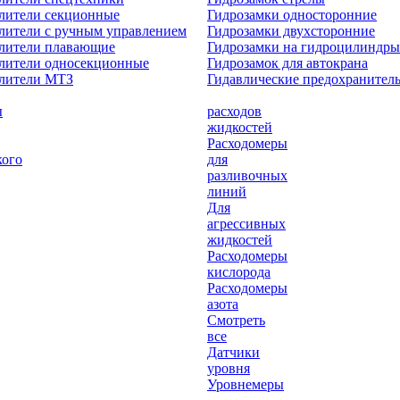
лители секционные
Гидрозамки односторонние
лители с ручным управлением
Гидрозамки двухсторонние
елители плавающие
Гидрозамки на гидроцилиндры
лители односекционные
Гидрозамок для автокрана
елители МТЗ
Гидавлические предохранител
ы
расходов
жидкостей
Расходомеры
кого
для
разливочных
линий
Для
агрессивных
жидкостей
Расходомеры
кислорода
Расходомеры
азота
Смотреть
все
Датчики
уровня
Уровнемеры