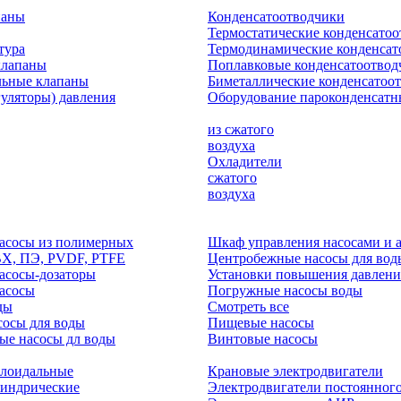
паны
Конденсатоотводчики
Термостатические конденсато
тура
Термодинамические конденсат
клапаны
Поплавковые конденсатоотвод
льные клапаны
Биметаллические конденсатоо
гуляторы) давления
Оборудование пароконденсатн
из сжатого
воздуха
Охладители
сжатого
воздуха
асосы из полимерных
Шкаф управления насосами и 
ВХ, ПЭ, PVDF, PTFE
Центробежные насосы для вод
асосы-дозаторы
Установки повышения давлени
асосы
Погружные насосы воды
ды
Смотреть все
осы для воды
Пищевые насосы
ые насосы дл воды
Винтовые насосы
клоидальные
Крановые электродвигатели
линдрические
Электродвигатели постоянного