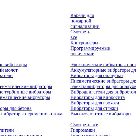
Кабели для
пожарной
сигнализации
Смотреть
все
Контроллеры
Программируемые
логические
ие вибраторы
Электрические вибраторы пост
ий молот
Аккумуляторные вибраторы дл
ватели
Вибраторы для опалубки
Пневматические вибраторы дл
евматические вибраторы
Электровибраторы для опалуб
ие турбинные вибраторы
Вибродвигатели для вибростол
вматические вибраторы
Вибраторы для вибросита
Вибраторы для грохота
оры для бетона
Вибраторы для стяжки
 вибраторы переменного тока
Высокочастотные вибраторы
Смотреть все
лители
Гидрозамки
лители спецтехники
Гидрозамок стрелы