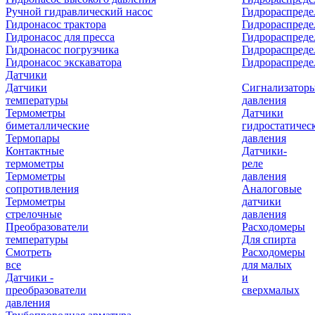
Ручной гидравлический насос
Гидрораспреде
Гидронасос трактора
Гидрораспреде
Гидронасос для пресса
Гидрораспред
Гидронасос погрузчика
Гидрораспреде
Гидронасос экскаватора
Гидрораспред
Датчики
Датчики
Сигнализатор
температуры
давления
Термометры
Датчики
биметаллические
гидростатичес
Термопары
давления
Контактные
Датчики-
термометры
реле
Термометры
давления
сопротивления
Аналоговые
Термометры
датчики
стрелочные
давления
Преобразователи
Расходомеры
температуры
Для спирта
Смотреть
Расходомеры
все
для малых
Датчики -
и
преобразователи
сверхмалых
давления