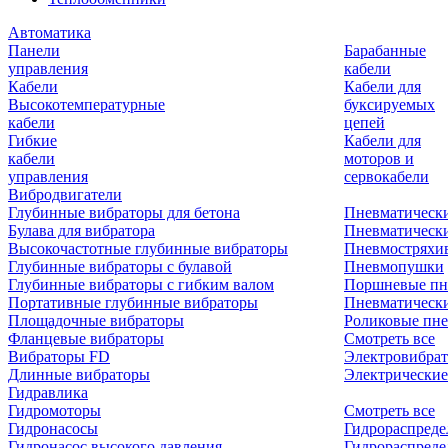
Автоматика
Панели
Барабанные
управления
кабели
Кабели
Кабели для
Высокотемпературные
буксируемых
кабели
цепей
Гибкие
Кабели для
кабели
моторов и
управления
сервокабели
Вибродвигатели
Глубинные вибраторы для бетона
Пневматическ
Булава для вибратора
Пневматическ
Высокочастотные глубинные вибраторы
Пневмостряхи
Глубинные вибраторы с булавой
Пневмопушки
Глубинные вибраторы с гибким валом
Поршневые пн
Портативные глубинные вибраторы
Пневматическ
Площадочные вибраторы
Роликовые пне
Фланцевые вибраторы
Смотреть все
Вибраторы FD
Электровибрат
Длинные вибраторы
Электрические
Гидравлика
Гидромоторы
Смотреть все
Гидронасосы
Гидрораспреде
Гидронасос высокого давления
Гидрораспреде