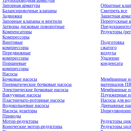
Трубопроводная арматура
Запорная арматура
Обратные кла
Балансировочные клапаны
Смотреть все
Задвижки
Защитная арма
Запорные клапаны и вентили
Перепускные 
Затворы дисковые поворотные
Предохраните
Компенсаторы
Редукторы (ре
Компрессоры
Винтовые
Подготовка
компрессоры
сжатого
Передвижные
воздуха
компрессоры
Удаление
Поршневые
конденсата
компрессоры
Насосы
Бочковые насосы
Мембранные н
Пневматические бочковые насосы
материалов П
Электрические бочковые насосы
Мембранные н
Вакуумные насосы
Плунжерные н
Пластинчато-роторные насосы
Насосы для во
Водокольцевые насосы
Дренажные нас
Насосы дозаторы
Циркуляционн
Приводы
Мотор-редукторы
Редукторы ци
Конические мотор-редукторы
Редукторы ци