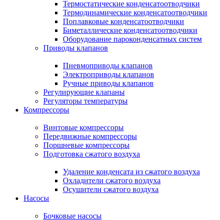
Термостатические конденсатоотводчики
Термодинамические конденсатоотводчики
Поплавковые конденсатоотводчики
Биметаллические конденсатоотводчики
Оборудование пароконденсатных систем
Приводы клапанов
Пневмоприводы клапанов
Электроприводы клапанов
Ручные приводы клапанов
Регулирующие клапаны
Регуляторы температуры
Компрессоры
Винтовые компрессоры
Передвижные компрессоры
Поршневые компрессоры
Подготовка сжатого воздуха
Удаление конденсата из сжатого воздуха
Охладители сжатого воздуха
Осушители сжатого воздуха
Насосы
Бочковые насосы