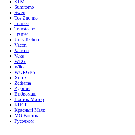
STM
Sumitomo
Swep
Tos Znojmo
Tramec
Transtecno
Tranter
Uras Techno
Vacon
Varisco
Vega
WEG
Wilo
WÜRGES
Xurox
Zetkama
Адонис
Вибромаш
Восток Мотор
КПСР
Красный Маяк
МО Восток
Русэлком