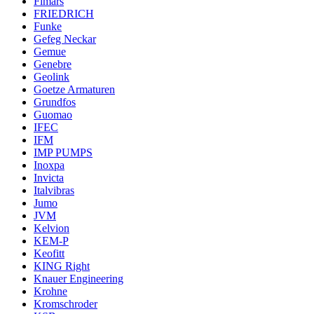
Fimars
FRIEDRICH
Funke
Gefeg Neckar
Gemue
Genebre
Geolink
Goetze Armaturen
Grundfos
Guomao
IFEC
IFM
IMP PUMPS
Inoxpa
Invicta
Italvibras
Jumo
JVM
Kelvion
KEM-P
Keofitt
KING Right
Knauer Engineering
Krohne
Kromschroder