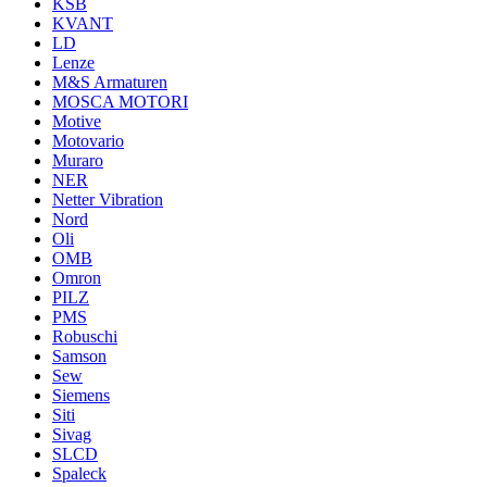
KSB
KVANT
LD
Lenze
M&S Armaturen
MOSCA MOTORI
Motive
Motovario
Muraro
NER
Netter Vibration
Nord
Oli
OMB
Omron
PILZ
PMS
Robuschi
Samson
Sew
Siemens
Siti
Sivag
SLCD
Spaleck