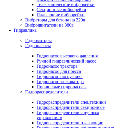
Телескопические виброрейки
Секционные виброрейки
Плавающие виброрейки
Вибраторы для бетона на 220в
Вибродвигатели на 380в
Гидравлика
Гидромоторы
Гидронасосы
Гидронасос высокого давления
Ручной гидравлический насос
Гидронасос трактора
Гидронасос для пресса
Гидронасос погрузчика
Гидронасос экскаватора
Поршневые гидронасосы
Гидрораспределители
Гидрораспределители спецтехники
Гидрораспределители секционные
Гидрораспределители с ручным
управлением
Гидрораспределители плавающие
Гидрораспределители односекционные