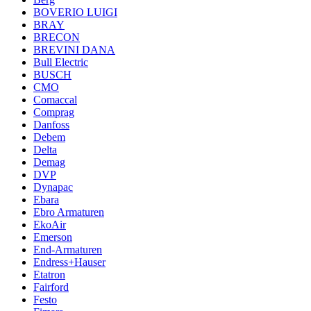
BOVERIO LUIGI
BRAY
BRECON
BREVINI DANA
Bull Electric
BUSCH
CMO
Comaccal
Comprag
Danfoss
Debem
Delta
Demag
DVP
Dynapac
Ebara
Ebro Armaturen
EkoAir
Emerson
End-Armaturen
Endress+Hauser
Etatron
Fairford
Festo